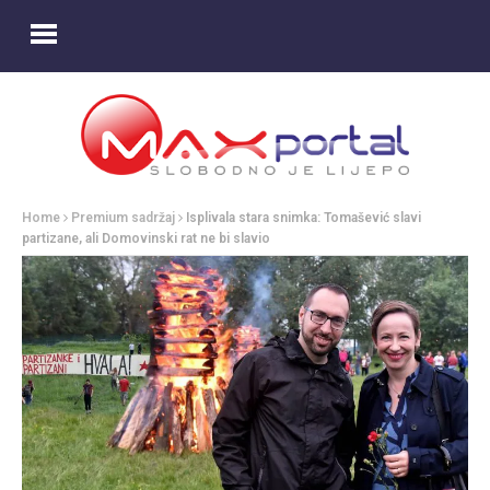
Home
Premium sadržaj
Isplivala stara snimka: Tomašević slavi
partizane, ali Domovinski rat ne bi slavio