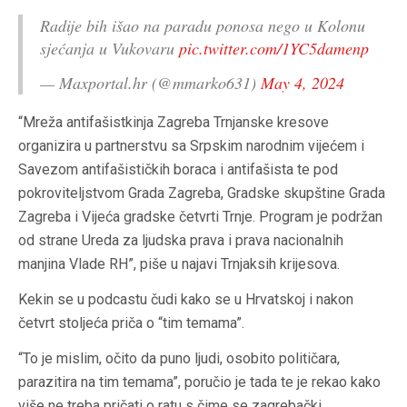
Radije bih išao na paradu ponosa nego u Kolonu
sjećanja u Vukovaru
pic.twitter.com/1YC5damenp
— Maxportal.hr (@mmarko631)
May 4, 2024
“Mreža antifašistkinja Zagreba Trnjanske kresove
organizira u partnerstvu sa Srpskim narodnim vijećem i
Savezom antifašističkih boraca i antifašista te pod
pokroviteljstvom Grada Zagreba, Gradske skupštine Grada
Zagreba i Vijeća gradske četvrti Trnje. Program je podržan
od strane Ureda za ljudska prava i prava nacionalnih
manjina Vlade RH”, piše u najavi Trnjaksih krijesova.
Kekin se u podcastu čudi kako se u Hrvatskoj i nakon
četvrt stoljeća priča o “tim temama”.
“To je mislim, očito da puno ljudi, osobito političara,
parazitira na tim temama”, poručio je tada te je rekao kako
više ne treba pričati o ratu s čime se zagrebački