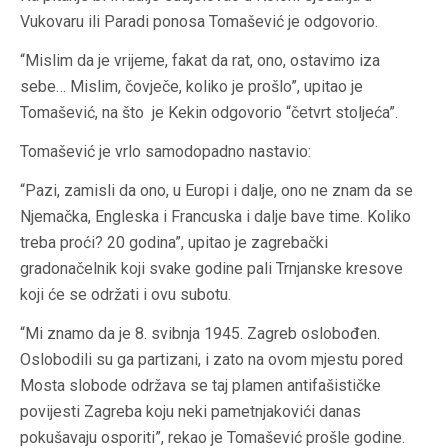
Vukovaru ili Paradi ponosa Tomašević je odgovorio.
“Mislim da je vrijeme, fakat da rat, ono, ostavimo iza
sebe… Mislim, čovječe, koliko je prošlo”, upitao je
Tomašević, na što je Kekin odgovorio “četvrt stoljeća”.
Tomašević je vrlo samodopadno nastavio:
“Pazi, zamisli da ono, u Europi i dalje, ono ne znam da se
Njemačka, Engleska i Francuska i dalje bave time. Koliko
treba proći? 20 godina”, upitao je zagrebački
gradonačelnik koji svake godine pali Trnjanske kresove
koji će se održati i ovu subotu.
“Mi znamo da je 8. svibnja 1945. Zagreb oslobođen.
Oslobodili su ga partizani, i zato na ovom mjestu pored
Mosta slobode održava se taj plamen antifašističke
povijesti Zagreba koju neki pametnjakovići danas
pokušavaju osporiti”, rekao je Tomašević prošle godine.