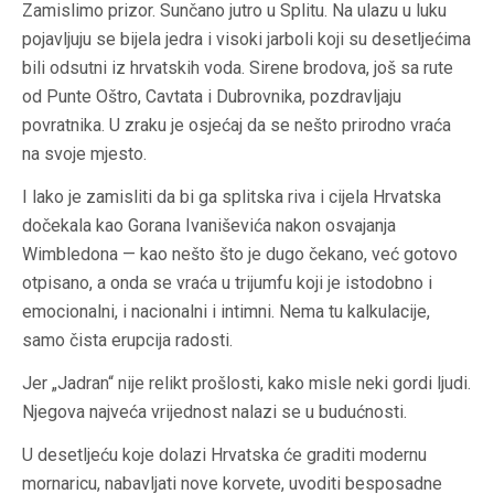
Zamislimo prizor. Sunčano jutro u Splitu. Na ulazu u luku
pojavljuju se bijela jedra i visoki jarboli koji su desetljećima
bili odsutni iz hrvatskih voda. Sirene brodova, još sa rute
od Punte Oštro, Cavtata i Dubrovnika, pozdravljaju
povratnika. U zraku je osjećaj da se nešto prirodno vraća
na svoje mjesto.
I lako je zamisliti da bi ga splitska riva i cijela Hrvatska
dočekala kao Gorana Ivaniševića nakon osvajanja
Wimbledona — kao nešto što je dugo čekano, već gotovo
otpisano, a onda se vraća u trijumfu koji je istodobno i
emocionalni, i nacionalni i intimni. Nema tu kalkulacije,
samo čista erupcija radosti.
Jer „Jadran“ nije relikt prošlosti, kako misle neki gordi ljudi.
Njegova najveća vrijednost nalazi se u budućnosti.
U desetljeću koje dolazi Hrvatska će graditi modernu
mornaricu, nabavljati nove korvete, uvoditi besposadne