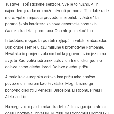
sustave i sofisticirane senzore. Sve je to nužno. Ali ni
najmoderniji radar ne može stvoriti pomorca. To i dalje rade
more, vjetar i mjeseci provedeni na palubi. „Jadran“ bi
postao škola karaktera za nove generacije hrvatskih
časnika, kadeta i pomoraca. Ono što je i nekoć bio.
Istodobno, mogao bi postati najljepši hrvatski ambasador.
Dok druge zemlje ulažu milijune u promotivne kampanje,
Hrvatska bi posjedovala simbol koji govori svim jezicima
svijeta. Kad veliki jedrenjak uplovi u stranu luku, ljudi ne
dolaze samo gledati brod. Dolaze gledati priču.
A malo koja europska država ima priču tako snažno
povezanu s morem kao Hrvatska. Mogli bismo ga
ponovno gledati u Veneciji, Barceloni, Lisabonu, Pireju i
Aleksandriji.
Na njegovoj bi palubi mladi kadeti učili navigaciju, a strani
gosti upoznavali hrvatsku kulturu, gastronomiju i pomorsku