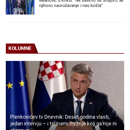
Milanović u Kninu: “Ne bavimo se Srbijom, ali
njihovo naoružavanje i nas košta”
KOLUMNE
Plenkovićev tv Dnevnik: Deset godina vlasti,
jedan intervju – i tsunami mržnje koji ga nije ni