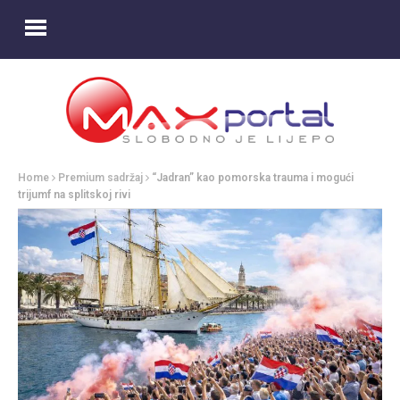
Home
Premium sadržaj
“Jadran” kao pomorska trauma i mogući
trijumf na splitskoj rivi