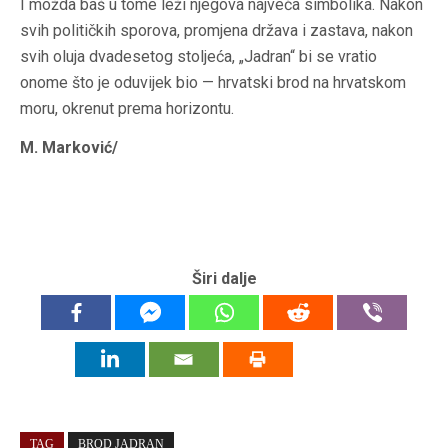
I možda baš u tome leži njegova najveća simbolika. Nakon
svih političkih sporova, promjena država i zastava, nakon
svih oluja dvadesetog stoljeća, „Jadran“ bi se vratio
onome što je oduvijek bio — hrvatski brod na hrvatskom
moru, okrenut prema horizontu.
M. Marković/
Širi dalje
TAG
BROD JADRAN