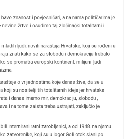
bave znanost i povjesničari, a na nama političarima je
evine žrtve i osudimo taj zločinački totalitarni i
ladih ljudi, novih naraštaja Hrvatske, koji su rođeni u
oraju znati kako se za slobodu i demokraciju trebalo
 ako se promatra europski kontinent, milijuni ljudi
nizma.
raštaje o vrijednostima koje danas žive, da se u
ji su nositelji tih totalitarnih ideja jer hrvatska
ata i danas imamo mir, demokraciju, slobodu ,
ava i na tome zaista treba ustrajati, zaključio je
li internirani ratni zarobljenici, a od 1948. na njemu
ke zatvorenike, koji su u logor Goli otok slani po