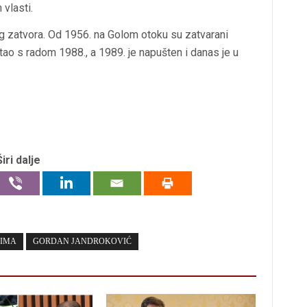
 vlasti.
og zatvora. Od 1956. na Golom otoku su zatvarani
estao s radom 1988., a 1989. je napušten i danas je u
Širi dalje
ŽIMA
GORDAN JANDROKOVIĆ