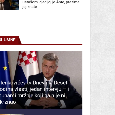
ustašom, djed joj je Ante, prezime
joj znate
OLUMNE
lenkovićev tv Dnevnik: Deset
odina vlasti, jedan intervju – i
sunami mržnje koji ga nije ni
krznuo