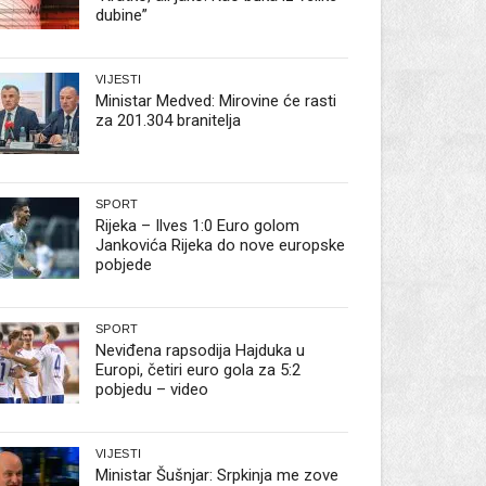
dubine”
VIJESTI
Ministar Medved: Mirovine će rasti
za 201.304 branitelja
SPORT
Rijeka – Ilves 1:0 Euro golom
Jankovića Rijeka do nove europske
pobjede
SPORT
Neviđena rapsodija Hajduka u
Europi, četiri euro gola za 5:2
pobjedu – video
VIJESTI
Ministar Šušnjar: Srpkinja me zove