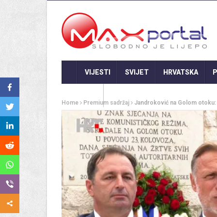
VIJESTI
SVIJET
HRVATSKA
P
GASTRO
Home
Premium sadržaj
Jandroković na Golom otoku: T