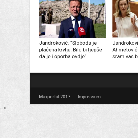
Jandroković: “Sloboda je
Jandrokovi
plaćena krvlju. Bilo bi ljepše
Ahmetović: 
da je i oporba ovdje”
sram vas bi
Maxportal 2017
Impressum
-->