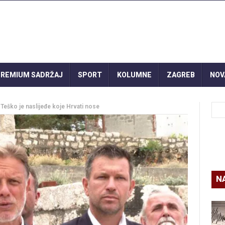
REMIUM SADRŽAJ
SPORT
KOLUMNE
ZAGREB
NOV
eško je naslijeđe koje Hrvati nose
N