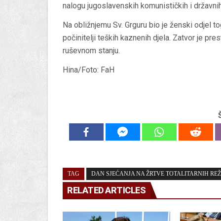
nalogu jugoslavenskih komunističkih i državnih
Na obližnjemu Sv. Grguru bio je ženski odjel t
počinitelji teških kaznenih djela. Zatvor je pr
ruševnom stanju.
Hina/Foto: FaH
TAG
DAN SJEĆANJA NA ŽRTVE TOTALITARNIH RE
RELATED ARTICLES