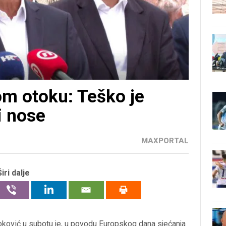
m otoku: Teško je
i nose
MAXPORTAL
Širi dalje
ković u subotu je, u povodu Europskog dana sjećanja