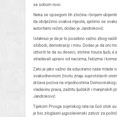
sa sobom nosi.
Neka se opsegom tih zločina i brojem ubijenih 
da obilježimo ovakva mjesta, sjetimo se svake n
autoritarni režim, dodao je Jandroković.
Istaknuo je da je to posebno važno zbog naših m
slobodi, demokraciji i miru. Dodao je da oni m
izboriti te da su deseci, stotine tisuća ljudi, a
stradavali upravo od nacizma, fašizma i komu
Zato je jako važno da educiramo naše mlade na
svakodnevnom životu znaju suprotstaviti onima ko
država počiva na vrijednostima Domovinskog r
vladavinu prava, zaštitu ljudskih i manjinskih pr
Jandroković.
Tijekom Prvoga svjetskog rata na Goli otok su bi
je bio zloglasni jugoslavenski zatvor za politič