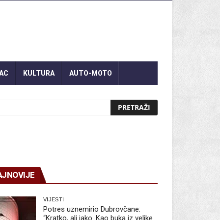
AC
KULTURA
AUTO-MOTO
AJNOVIJE
VIJESTI
Potres uznemirio Dubrovčane:
“Kratko, ali jako. Kao buka iz velike