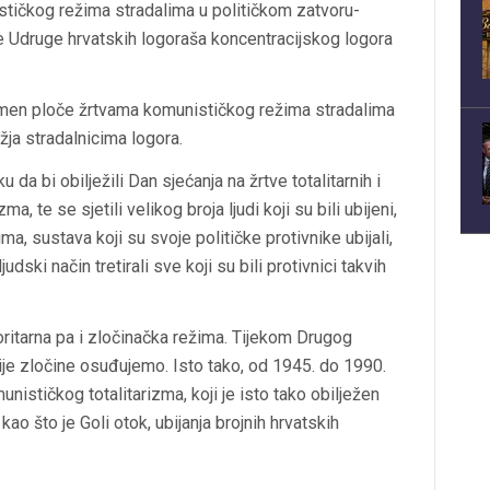
tičkog režima stradalima u političkom zatvoru-
e Udruge hrvatskih logoraša koncentracijskog logora
omen ploče žrtvama komunističkog režima stradalima
ja stradalnicima logora.
da bi obilježili Dan sjećanja na žrtve totalitarnih i
, te se sjetili velikog broja ljudi koji su bili ubijeni,
a, sustava koji su svoje političke protivnike ubijali,
udski način tretirali sve koji su bili protivnici takvih
utoritarna pa i zločinačka režima. Tijekom Drugog
čije zločine osuđujemo. Isto tako, od 1945. do 1990.
nističkog totalitarizma, koji je isto tako obilježen
ao što je Goli otok, ubijanja brojnih hrvatskih