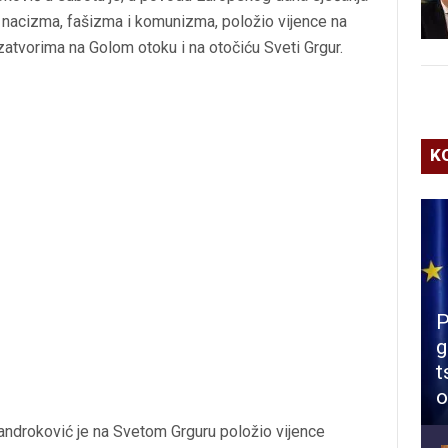
a – nacizma, fašizma i komunizma, položio vijence na
zatvorima na Golom otoku i na otočiću Sveti Grgur.
K
P
g
t
o
ndroković je na Svetom Grguru položio vijence