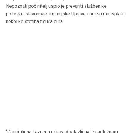
Nepoznati počinitelj uspio je prevariti službenike
požeško-slavonske županijske Uprave i oni su mu isplatili
nekoliko stotina tisuća eura.
“Zaprimljena kaznena prijava dostavljena je nadležnom