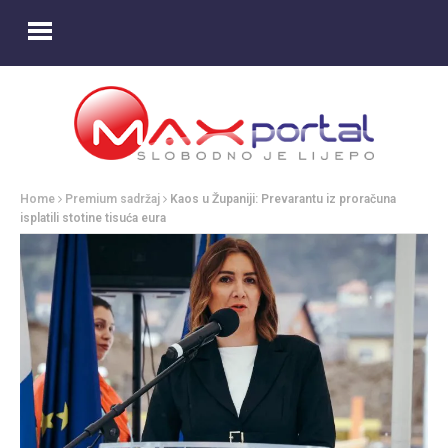
Home
Premium sadržaj
Kaos u Županiji: Prevarantu iz proračuna
isplatili stotine tisuća eura