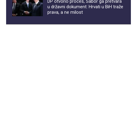
DP otvorio proces, Sabor ga pretvara
u državni dokument: Hrvati u BiH traže
prava, a ne milost