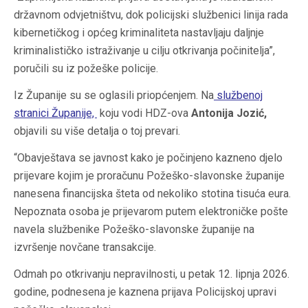
državnom odvjetništvu, dok policijski službenici linija rada
kibernetičkog i općeg kriminaliteta nastavljaju daljnje
kriminalističko istraživanje u cilju otkrivanja počinitelja”,
poručili su iz požeške policije.
Iz Županije su se oglasili priopćenjem. Na
službenoj
stranici Županije,
koju vodi HDZ-ova
Antonija Jozić,
objavili su više detalja o toj prevari.
“Obavještava se javnost kako je počinjeno kazneno djelo
prijevare kojim je proračunu Požeško-slavonske županije
nanesena financijska šteta od nekoliko stotina tisuća eura.
Nepoznata osoba je prijevarom putem elektroničke pošte
navela službenike Požeško-slavonske županije na
izvršenje novčane transakcije.
Odmah po otkrivanju nepravilnosti, u petak 12. lipnja 2026.
godine, podnesena je kaznena prijava Policijskoj upravi