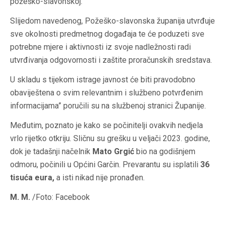
požeško-slavonskoj.
Slijedom navedenog, Požeško-slavonska županija utvrđuje
sve okolnosti predmetnog događaja te će poduzeti sve
potrebne mjere i aktivnosti iz svoje nadležnosti radi
utvrđivanja odgovornosti i zaštite proračunskih sredstava.
U skladu s tijekom istrage javnost će biti pravodobno
obaviještena o svim relevantnim i službeno potvrđenim
informacijama” poručili su na službenoj stranici Županije.
Međutim, poznato je kako se počinitelji ovakvih nedjela
vrlo rijetko otkriju. Sličnu su grešku u veljači 2023. godine,
dok je tadašnji načelnik
Mato Grgić
bio na godišnjem
odmoru, počinili u Općini Garčin. Prevarantu su isplatili
36
tisuća eura,
a isti nikad nije pronađen.
M. M.
/Foto: Facebook