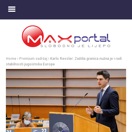
Home
Premium sadržaj
Karlo Ressler: Zaštita granica nužna je i radi
stabilnosti jugoistoka Europe