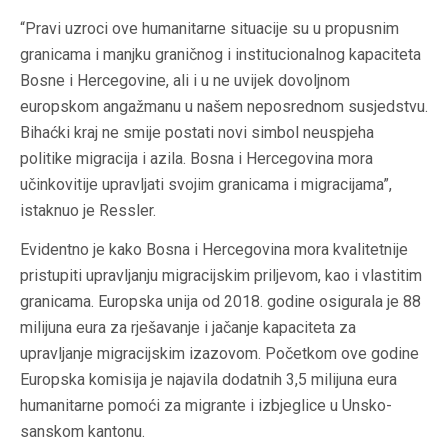
“Pravi uzroci ove humanitarne situacije su u propusnim
granicama i manjku graničnog i institucionalnog kapaciteta
Bosne i Hercegovine, ali i u ne uvijek dovoljnom
europskom angažmanu u našem neposrednom susjedstvu.
Bihaćki kraj ne smije postati novi simbol neuspjeha
politike migracija i azila. Bosna i Hercegovina mora
učinkovitije upravljati svojim granicama i migracijama”,
istaknuo je
Ressler
.
Evidentno je kako Bosna i Hercegovina mora kvalitetnije
pristupiti upravljanju migracijskim priljevom, kao i vlastitim
granicama. Europska unija od 2018. godine osigurala je 88
milijuna eura za rješavanje i jačanje kapaciteta za
upravljanje migracijskim izazovom. Početkom ove godine
Europska komisija
je najavila dodatnih 3,5 milijuna eura
humanitarne pomoći za migrante i izbjeglice u
Unsko-
sanskom kantonu
.