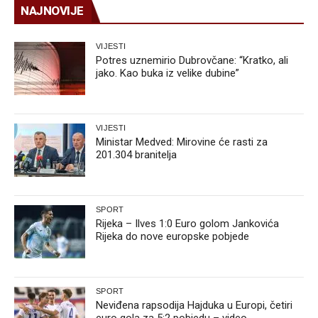
NAJNOVIJE
VIJESTI
Potres uznemirio Dubrovčane: “Kratko, ali
jako. Kao buka iz velike dubine”
VIJESTI
Ministar Medved: Mirovine će rasti za
201.304 branitelja
SPORT
Rijeka – Ilves 1:0 Euro golom Jankovića
Rijeka do nove europske pobjede
SPORT
Neviđena rapsodija Hajduka u Europi, četiri
euro gola za 5:2 pobjedu – video