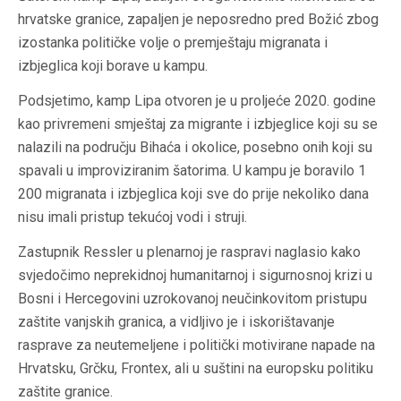
hrvatske granice, zapaljen je neposredno pred Božić zbog
izostanka političke volje o premještaju migranata i
izbjeglica koji borave u kampu.
Podsjetimo, kamp Lipa otvoren je u proljeće 2020. godine
kao privremeni smještaj za migrante i izbjeglice koji su se
nalazili na području Bihaća i okolice, posebno onih koji su
spavali u improviziranim šatorima. U kampu je boravilo 1
200 migranata i izbjeglica koji sve do prije nekoliko dana
nisu imali pristup tekućoj vodi i struji.
Zastupnik
Ressler
u plenarnoj je raspravi naglasio kako
svjedočimo neprekidnoj humanitarnoj i sigurnosnoj krizi u
Bosni i Hercegovini uzrokovanoj neučinkovitom pristupu
zaštite vanjskih granica, a vidljivo je i iskorištavanje
rasprave za neutemeljene i politički motivirane napade na
Hrvatsku, Grčku, Frontex, ali u suštini na europsku politiku
zaštite granice.