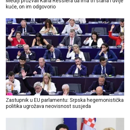
Mediji prozvali Karla Resslera da ima tri stana i dvije
kuće, on im odgovorio
Zastupnik u EU parlamentu: Srpska hegemonistička
politika ugrožava neovisnost susjeda