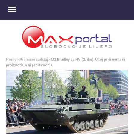
Home
Premium sadržaj
M2 Bradley za HV (2. dio): U toj priči nema ni
proizvoda, a ni proizvodnje