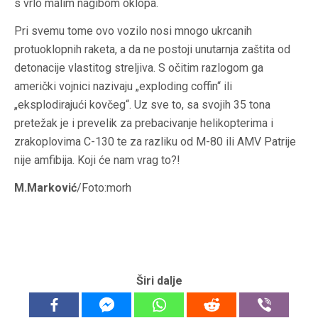
s vrlo malim nagibom oklopa.
Pri svemu tome ovo vozilo nosi mnogo ukrcanih
protuoklopnih raketa, a da ne postoji unutarnja zaštita od
detonacije vlastitog streljiva. S očitim razlogom ga
američki vojnici nazivaju „exploding coffin“ ili
„eksplodirajući kovčeg“. Uz sve to, sa svojih 35 tona
pretežak je i prevelik za prebacivanje helikopterima i
zrakoplovima C-130 te za razliku od M-80 ili AMV Patrije
nije amfibija. Koji će nam vrag to?!
M.Marković
/Foto:morh
Širi dalje