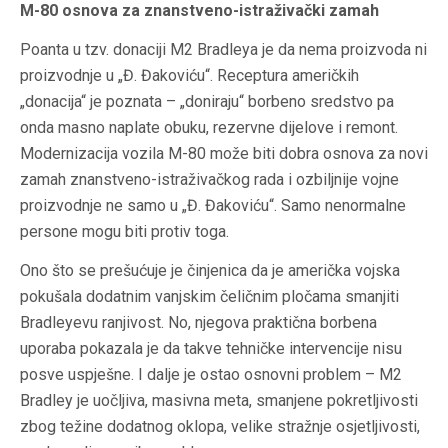
M-80 osnova za znanstveno-istraživački zamah
Poanta u tzv. donaciji M2 Bradleya je da nema proizvoda ni
proizvodnje u „Đ. Đakoviću“. Receptura američkih
„donacija“ je poznata – „doniraju“ borbeno sredstvo pa
onda masno naplate obuku, rezervne dijelove i remont.
Modernizacija vozila M-80 može biti dobra osnova za novi
zamah znanstveno-istraživačkog rada i ozbiljnije vojne
proizvodnje ne samo u „Đ. Đakoviću“. Samo nenormalne
persone mogu biti protiv toga.
Ono što se prešućuje je činjenica da je američka vojska
pokušala dodatnim vanjskim čeličnim pločama smanjiti
Bradleyevu ranjivost. No, njegova praktična borbena
uporaba pokazala je da takve tehničke intervencije nisu
posve uspješne. I dalje je ostao osnovni problem – M2
Bradley je uočljiva, masivna meta, smanjene pokretljivosti
zbog težine dodatnog oklopa, velike stražnje osjetljivosti,