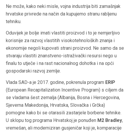
Ne može, kako neki misle, vojna industrija biti zamašnjak
hrvatske privrede na način da kupujemo stranu rabljenu
tehniku.
Oduvijek je bolje imati vlastiti proizvod i to je nemjerljivo
korisnije za razvoj vlastitih visokotehnoloških znanja i
ekonomije negoli kupovati strani proizvod. Ne samo da se
stvaraju vlastiti znanstveno-istraživački resursi nego u
finalu to utječe i na rast nacionalnog dohotka i na opći
gospodarski razvoj zemlje.
Vlada SAD-a je 2017. godine, pokrenula program
ERIP
(European Recapitalization Incentive Program) s ciljem da
se vladama šest zemalja (Albanija, Bosna i Hercegovina,
Sjeverna Makedonija, Hrvatska, Slovačka i Grčka)
pomogne kako bi se otarasili zastarjele borbene tehnike.
U sklopu tog programa Hrvatskoj je ponuđen
M2 Bradley
,
vremešan, ali moderniziran gusjeničar koji je, komparacije