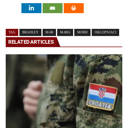
TAG
BRADLEY
M-80
M-80A
MORH
OKLOPNJACI
RELATED ARTICLES