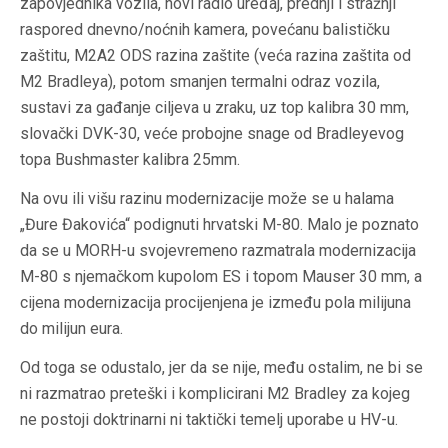
zapovjednika vozila, novi radio uređaj, prednji i stražnji
raspored dnevno/noćnih kamera, povećanu balističku
zaštitu, M2A2 ODS razina zaštite (veća razina zaštita od
M2 Bradleya), potom smanjen termalni odraz vozila,
sustavi za gađanje ciljeva u zraku, uz top kalibra 30 mm,
slovački DVK-30, veće probojne snage od Bradleyevog
topa Bushmaster kalibra 25mm.
Na ovu ili višu razinu modernizacije može se u halama
„Đure Đakovića“ podignuti hrvatski M-80. Malo je poznato
da se u MORH-u svojevremeno razmatrala modernizacija
M-80 s njemačkom kupolom ES i topom Mauser 30 mm, a
cijena modernizacija procijenjena je između pola milijuna
do milijun eura.
Od toga se odustalo, jer da se nije, među ostalim, ne bi se
ni razmatrao preteški i komplicirani M2 Bradley za kojeg
ne postoji doktrinarni ni taktički temelj uporabe u HV-u.