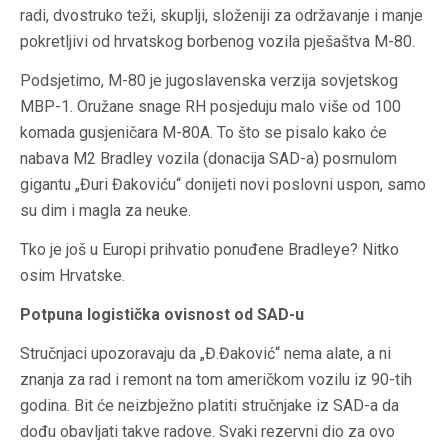
radi, dvostruko teži, skuplji, složeniji za održavanje i manje
pokretljivi od hrvatskog borbenog vozila pješaštva M-80.
Podsjetimo, M-80 je jugoslavenska verzija sovjetskog
MBP-1. Oružane snage RH posjeduju malo više od 100
komada gusjeničara M-80A. To što se pisalo kako će
nabava M2 Bradley vozila (donacija SAD-a) posrnulom
gigantu „Đuri Đakoviću“ donijeti novi poslovni uspon, samo
su dim i magla za neuke.
Tko je još u Europi prihvatio ponuđene Bradleye? Nitko
osim Hrvatske.
Potpuna logistička ovisnost od SAD-u
Stručnjaci upozoravaju da „Đ.Đaković“ nema alate, a ni
znanja za rad i remont na tom američkom vozilu iz 90-tih
godina. Bit će neizbježno platiti stručnjake iz SAD-a da
dođu obavljati takve radove. Svaki rezervni dio za ovo