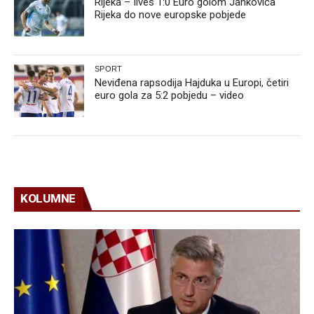
Rijeka – Ilves 1:0 Euro golom Jankovića
Rijeka do nove europske pobjede
SPORT
Neviđena rapsodija Hajduka u Europi, četiri
euro gola za 5:2 pobjedu – video
KOLUMNE