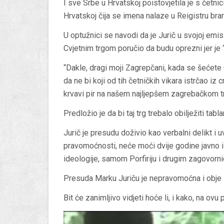
I sve Srbe u Hrvatskoj poistovjetila je s četni
Hrvatskoj čija se imena nalaze u Reigistru brani
U optužnici se navodi da je Jurič u svojoj emis
Cvjetnim trgom poručio da budu oprezni jer je “u 
“Dakle, dragi moji Zagrepčani, kada se šećete
da ne bi koji od tih četničkih vikara istrčao iz 
krvavi pir na našem najljepšem zagrebačkom tr
Predložio je da bi taj trg trebalo obilježiti tabla
Jurič je presudu doživio kao verbalni delikt i 
pravomoćnosti, neće moći dvije godine javno iz
ideologije, samom Porfiriju i drugim zagovorni
Presuda Marku Juriču je nepravomoćna i obje s
Bit će zanimljivo vidjeti hoće li, i kako, na ov