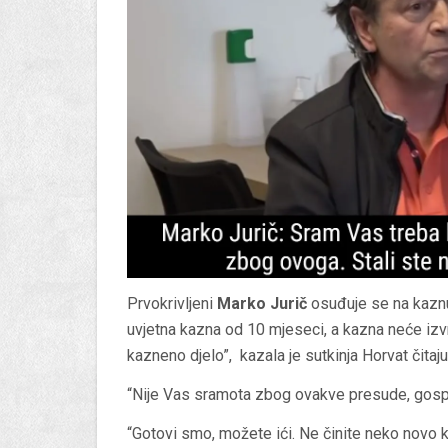
Prvokrivljeni
Marko Jurič
osuđuje se na kaznu
uvjetna kazna od 10 mjeseci, a kazna neće izvr
kazneno djelo”, kazala je sutkinja Horvat čitaj
“Nije Vas sramota zbog ovakve presude, gospo
“Gotovi smo, možete ići. Ne činite neko novo ka