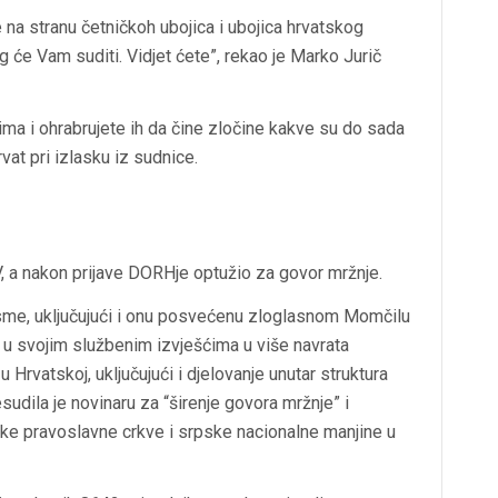
na stranu četničkoh ubojica i ubojica hrvatskog
g će Vam suditi. Vidjet ćete”, rekao je Marko Jurič
cima i ohrabrujete ih da čine zločine kakve su do sada
rvat pri izlasku iz sudnice.
V, a nakon prijave DORHje optužio za govor mržnje.
jesme, uključujući i onu posvećenu zloglasnom Momčilu
 u svojim službenim izvješćima u više navrata
 Hrvatskoj, uključujući i djelovanje unutar struktura
sudila je novinaru za “širenje govora mržnje” i
ske pravoslavne crkve i srpske nacionalne manjine u