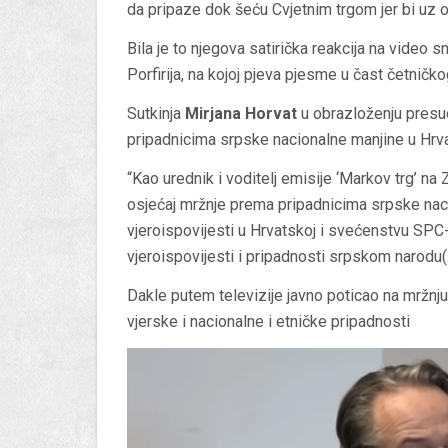
da pripaze dok šeću Cvjetnim trgom jer bi uz ob
Bila je to njegova satirička reakcija na video
Porfirija, na kojoj pjeva pjesme u čast četničk
Sutkinja
Mirjana Horvat
u obrazloženju presud
pripadnicima srpske nacionalne manjine u Hrv
“Kao urednik i voditelj emisije ‘Markov trg’ na 
osjećaj mržnje prema pripadnicima srpske naci
vjeroispovijesti u Hrvatskoj i svećenstvu SPC
vjeroispovijesti i pripadnosti srpskom narodu
Dakle putem televizije javno poticao na mržnj
vjerske i nacionalne i etničke pripadnosti