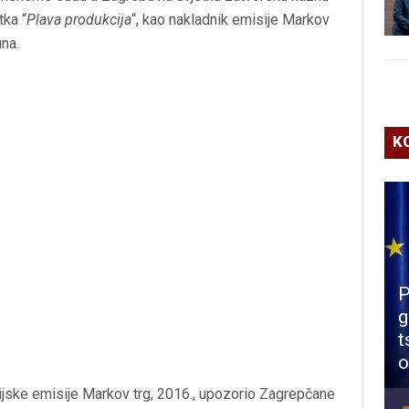
tka “
Plava produkcija
“, kao nakladnik emisije Markov
na.
K
P
g
t
o
izijske emisije Markov trg, 2016., upozorio Zagrepčane