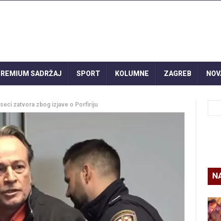
REMIUM SADRŽAJ
SPORT
KOLUMNE
ZAGREB
NOV
eci zatvora zbog izjave o Porfiriju
N