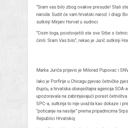
“Sram vas bilo zbog ovakve presude! Stali ste 
naroda. Sudit će vam hrvatski narod. I dragi Bo
sutkinji Mirjani Horvat u sudnici.
“Osim toga, poistovjetili ste sve Srbe s četni
činili. Sram Vas bilo”, rekao je Jurič sutkinji Ho
Marka Juriča prijavio je Milorad Pupovac i SN
Iako je Porfirije u Chicagu pjevao četničke p
Đujiću, a hrvatska obavještajna agencija SOA-a
upozoravala na zabrinjavajući porast četništva u
SPC-a, sutkinja to nije uvažila kao dokaze i pre
“poticanje na nasilje” prema pripadnicima Srp
Republici Hrvatskoj.