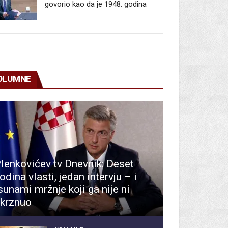
govorio kao da je 1948. godina
OLUMNE
lenkovićev tv Dnevnik: Deset
odina vlasti, jedan intervju – i
sunami mržnje koji ga nije ni
krznuo