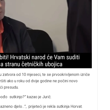
 zatvora od 10 mjeseci, te se prvookrivljenom izriče
šiti ako u roku od dvije godine ne počini novo
ući presudu.
đo sutkinjo?” kazao je Jurič.
zneno djelo…”, prijeteći je rekla sutkinja Horvat.