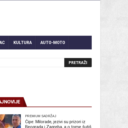
AC
KULTURA
AUTO-MOTO
AJNOVIJE
PREMIUM SADRŽAJ
Ćipe: Milorade, jezivi su prizori iz
Beograda i Zagreba, a o tome šutiš