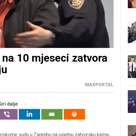
na 10 mjeseci zatvora
ju
MAXPORTAL
Širi dalje
nskome sudu u Zagrebu na uvjetnu zatvorsku kaznu