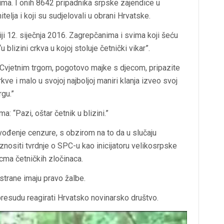
cima. I onih 8642 pripadnika srpske zajendice u
telja i koji su sudjelovali u obrani Hrvatske.
iji 12. siječnja 2016. Zagrepčanima i svima koji šeću
blizini crkva u kojoj stoluje četnički vikar”.
 Cvjetnim trgom, pogotovo majke s djecom, pripazite
crkve i malo u svojoj najboljoj maniri klanja izveo svoj
gu.”
ma: “Pazi, oštar četnik u blizini.”
uvođenje cenzure, s obzirom na to da u slučaju
nositi tvrdnje o SPC-u kao inicijatoru velikosrpske
cma četničkih zločinaca.
trane imaju pravo žalbe.
u presudu reagirati Hrvatsko novinarsko društvo.