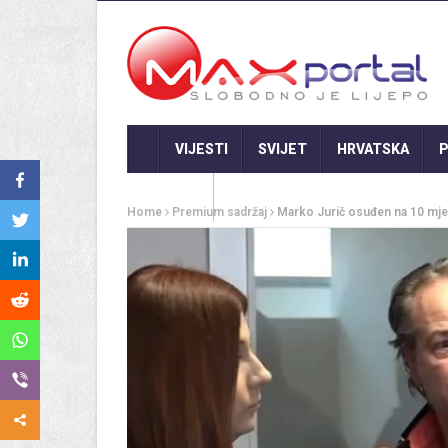
VIJESTI
SVIJET
HRVATSKA
P
GASTRO
Home
Premium sadržaj
Marko Jurič osuđen na 10 mjes