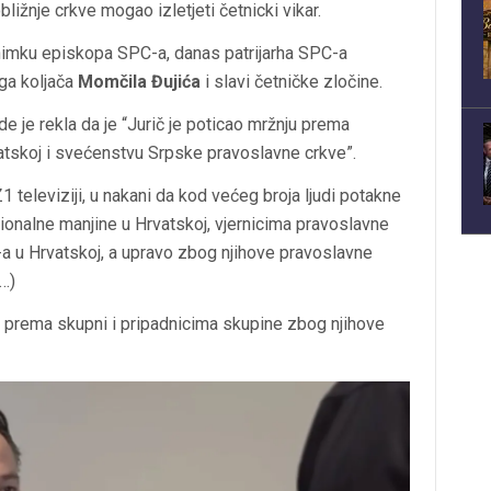
ližnje crkve mogao izletjeti četnicki vikar.
 snimku episkopa SPC-a, danas patrijarha SPC-a
oga koljača
Momčila Đujića
i slavi četničke zločine.
e je rekla da je “Jurič je poticao mržnju prema
atskoj i svećenstvu Srpske pravoslavne crkve”.
Z1 televiziji, u nakani da kod većeg broja ljudi potakne
onalne manjine u Hrvatskoj, vjernicima pravoslavne
-a u Hrvatskoj, a upravo zbog njihove pravoslavne
(…)
u prema skupni i pripadnicima skupine zbog njihove