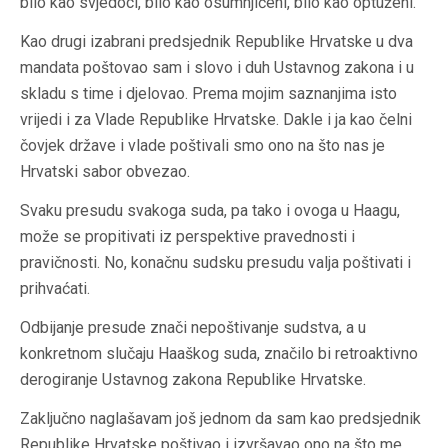
bilo kao svjedoci, bilo kao osumnjičeni, bilo kao optuženi.
Kao drugi izabrani predsjednik Republike Hrvatske u dva
mandata poštovao sam i slovo i duh Ustavnog zakona i u
skladu s time i djelovao. Prema mojim saznanjima isto
vrijedi i za Vlade Republike Hrvatske. Dakle i ja kao čelni
čovjek države i vlade poštivali smo ono na što nas je
Hrvatski sabor obvezao.
Svaku presudu svakoga suda, pa tako i ovoga u Haagu,
može se propitivati iz perspektive pravednosti i
pravičnosti. No, konačnu sudsku presudu valja poštivati i
prihvaćati.
Odbijanje presude znači nepoštivanje sudstva, a u
konkretnom slučaju Haaškog suda, značilo bi retroaktivno
derogiranje Ustavnog zakona Republike Hrvatske.
Zaključno naglašavam još jednom da sam kao predsjednik
Republike Hrvatske poštivao i izvršavao ono na što me