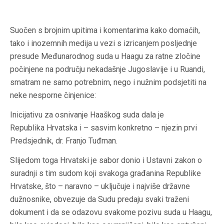
Suočen s brojnim upitima i komentarima kako domaćih,
tako i inozemnih medija u vezi s izricanjem posljednje
presude Međunarodnog suda u Haagu za ratne zločine
počinjene na području nekadašnje Jugoslavije i u Ruandi,
smatram ne samo potrebnim, nego i nužnim podsjetiti na
neke nesporne činjenice:
Inicijativu za osnivanje Haaškog suda dala je
Republika Hrvatska i – sasvim konkretno – njezin prvi
Predsjednik, dr. Franjo Tuđman.
Slijedom toga Hrvatski je sabor donio i Ustavni zakon o
suradnji s tim sudom koji svakoga građanina Republike
Hrvatske, što – naravno – uključuje i najviše državne
dužnosnike, obvezuje da Sudu predaju svaki traženi
dokument i da se odazovu svakome pozivu suda u Haagu,