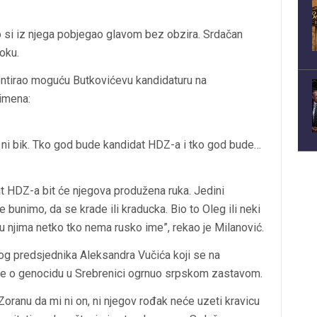
što si iz njega pobjegao glavom bez obzira. Srdačan
oku.
entirao moguću Butkovićevu kandidaturu na
imena:
va ni bik. Tko god bude kandidat HDZ-a i tko god bude…
 HDZ-a bit će njegova produžena ruka. Jedini
bunimo, da se krade ili kraducka. Bio to Oleg ili neki
đu njima netko tko nema rusko ime”, rekao je Milanović.
skog predsjednika Aleksandra Vučića koji se na
ije o genocidu u Srebrenici ogrnuo srpskom zastavom.
Zoranu da mi ni on, ni njegov rođak neće uzeti kravicu