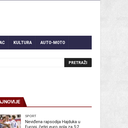
AC
KULTURA
AUTO-MOTO
AJNOVIJE
SPORT
Neviđena rapsodija Hajduka u
Europi, četiri euro gola za 5:2