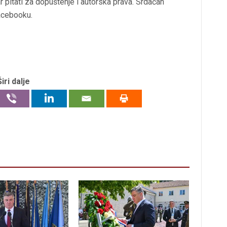
r pitati za dopuštenje i autorska prava. Srdačan
acebooku.
Širi dalje