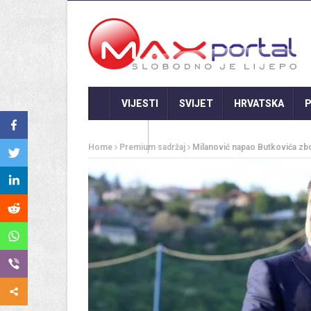
VIJESTI
SVIJET
HRVATSKA
P
GASTRO
Home
Premium sadržaj
Milanović napao Butkovića zb