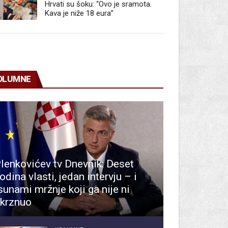
Hrvati su šoku: “Ovo je sramota.
Kava je niže 18 eura”
OLUMNE
lenkovićev tv Dnevnik: Deset
odina vlasti, jedan intervju – i
sunami mržnje koji ga nije ni
krznuo