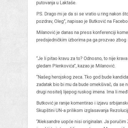
putovanja u Laktaše.
P.S. Drago mi je da si se vratio u ring nakon 
pozdrav, Oleg”, napisao je Butković na Facebo
Milanović je danas na press konferenciji kom
predsjedničkim izborima pa ga prozvao zbog 
“Je li pitao kravu za to? Odnosno, to nije kra
gledam Plenkovića”, kazao je Milanović.
“Našeg herojskog zeca. Tko god bude kandidat
zadatak bio bi mu da bude omekšivač, da se ne 
drugi nositelj lijepog ruskog imena. Ima li me
Butković je ranije komentirao i izjavu srbijan
Skupštini UN-a prilikom izglasavanja Rezoluc
“Aleksandre uopće nisi originalan. Ja poručim 