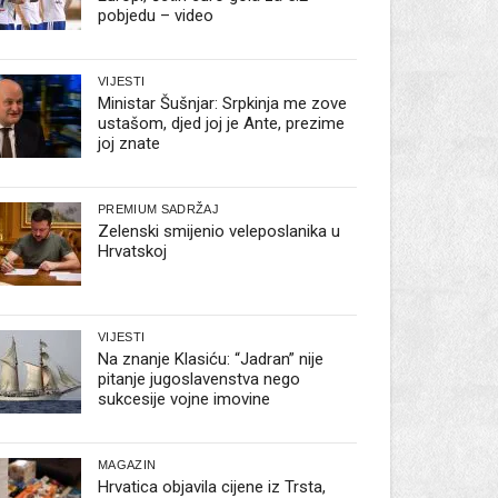
pobjedu – video
VIJESTI
Ministar Šušnjar: Srpkinja me zove
ustašom, djed joj je Ante, prezime
joj znate
PREMIUM SADRŽAJ
Zelenski smijenio veleposlanika u
Hrvatskoj
VIJESTI
Na znanje Klasiću: “Jadran” nije
pitanje jugoslavenstva nego
sukcesije vojne imovine
MAGAZIN
Hrvatica objavila cijene iz Trsta,