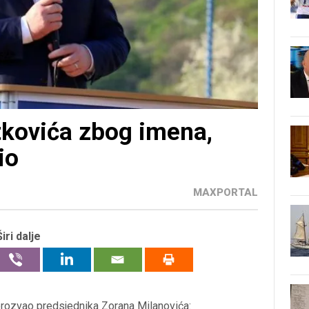
tkovića zbog imena,
io
MAXPORTAL
Širi dalje
rozvao predsjednika Zorana Milanovića: