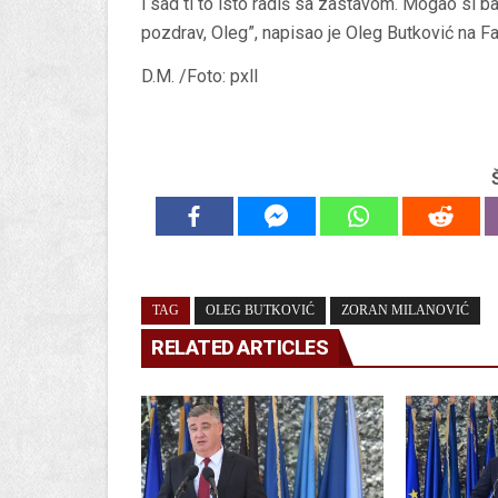
i sad ti to isto radiš sa zastavom. Mogao si ba
pozdrav, Oleg”, napisao je Oleg Butković na F
D.M. /Foto: pxll
TAG
OLEG BUTKOVIĆ
ZORAN MILANOVIĆ
RELATED ARTICLES