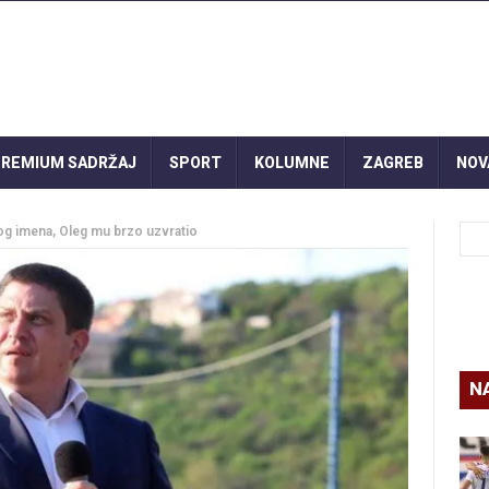
REMIUM SADRŽAJ
SPORT
KOLUMNE
ZAGREB
NOV
og imena, Oleg mu brzo uzvratio
N