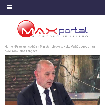
Home
Premium sadržaj
Ministar Medved: Neka Vučić odgovori na
naše konkretne zahtjeve