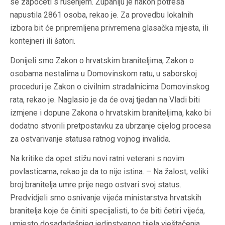
se započeti s rušenjem. Županiju je nakon potresa
napustila 2861 osoba, rekao je. Za provedbu lokalnih
izbora bit će pripremljena privremena glasačka mjesta, ili
kontejneri ili šatori.
Donijeli smo Zakon o hrvatskim braniteljima, Zakon o
osobama nestalima u Domovinskom ratu, u saborskoj
proceduri je Zakon o civilnim stradalnicima Domovinskog
rata, rekao je. Naglasio je da će ovaj tjedan na Vladi biti
izmjene i dopune Zakona o hrvatskim braniteljima, kako bi
dodatno stvorili pretpostavku za ubrzanje cijelog procesa
za ostvarivanje statusa ratnog vojnog invalida.
Na kritike da opet stižu novi ratni veterani s novim
povlasticama, rekao je da to nije istina. – Na žalost, veliki
broj branitelja umre prije nego ostvari svoj status.
Predvidjeli smo osnivanje vijeća ministarstva hrvatskih
branitelja koje će činiti specijalisti, to će biti četiri vijeća,
umjesto dosadadašnjeg jedinstvenog tijela vještačenja.