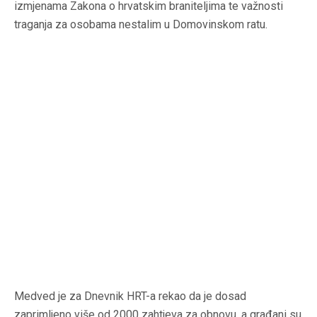
izmjenama Zakona o hrvatskim braniteljima te važnosti
traganja za osobama nestalim u Domovinskom ratu.
Medved je za Dnevnik HRT-a rekao da je dosad
zaprimljeno više od 2000 zahtjeva za obnovu, a građani su