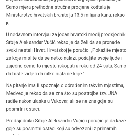
Samo mjera prethodne stručne procjene koštala je
Ministarstvo hrvatskih branitelja 13,5 milijuna kuna, rekao
je.
U nedavnom intervjuu za jedan hrvatski medij predsjednik
Srbije Aleksandar Vučić rekao je da želi da se pronađe
svaki nestali Hrvat. Hrvatskoj je poručio: „Pokažite mjesto
za koje mislite da se netko nalazi, pošaljite svoje ljude i
zajedno ćemo to mjesto iskopati u roku od 24 sata. Samo
da biste vidjeli da nitko ništa ne krije.”
Na pitanje ima li spoznaje o određenim takvim mjestima,
Medved je rekao da se zna što su postrojbe tzv. JNA
radile nakon ulaska u Vukovar, ali se ne zna gdje su
posmrtni ostaci.
Predsjedniku Srbije Aleksandru Vučiću poručio je da kaže
gdje su posmrtni ostaci koji su odvezeni iz primarnih