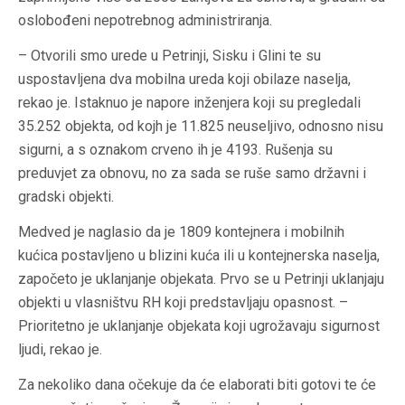
oslobođeni nepotrebnog administriranja.
– Otvorili smo urede u Petrinji, Sisku i Glini te su
uspostavljena dva mobilna ureda koji obilaze naselja,
rekao je. Istaknuo je napore inženjera koji su pregledali
35.252 objekta, od kojh je 11.825 neuseljivo, odnosno nisu
sigurni, a s oznakom crveno ih je 4193. Rušenja su
preduvjet za obnovu, no za sada se ruše samo državni i
gradski objekti.
Medved je naglasio da je 1809 kontejnera i mobilnih
kućica postavljeno u blizini kuća ili u kontejnerska naselja,
započeto je uklanjanje objekata. Prvo se u Petrinji uklanjaju
objekti u vlasništvu RH koji predstavljaju opasnost. –
Prioritetno je uklanjanje objekata koji ugrožavaju sigurnost
ljudi, rekao je.
Za nekoliko dana očekuje da će elaborati biti gotovi te će