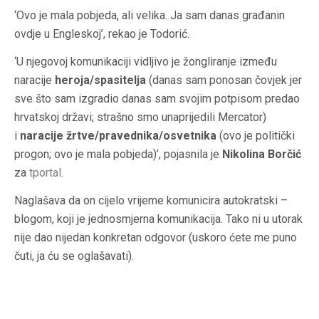
‘Ovo je mala pobjeda, ali velika. Ja sam danas građanin
ovdje u Engleskoj’, rekao je Todorić.
‘U njegovoj komunikaciji vidljivo je žongliranje između
naracije
heroja/spasitelja
(danas sam ponosan čovjek jer
sve što sam izgradio danas sam svojim potpisom predao
hrvatskoj državi; strašno smo unaprijedili Mercator)
i
naracije žrtve/pravednika/osvetnika
(ovo je politički
progon; ovo je mala pobjeda)’, pojasnila je
Nikolina Borčić
za
tportal
.
Naglašava da on cijelo vrijeme komunicira autokratski –
blogom, koji je jednosmjerna komunikacija. Tako ni u utorak
nije dao nijedan konkretan odgovor (uskoro ćete me puno
čuti, ja ću se oglašavati).