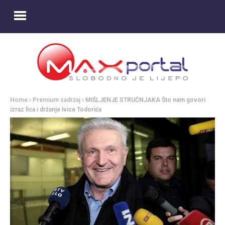
Home
Premium sadržaj
MIŠLJENJE STRUČNJAKA Što nam govori
izraz lica i držanje Ivice Todorića