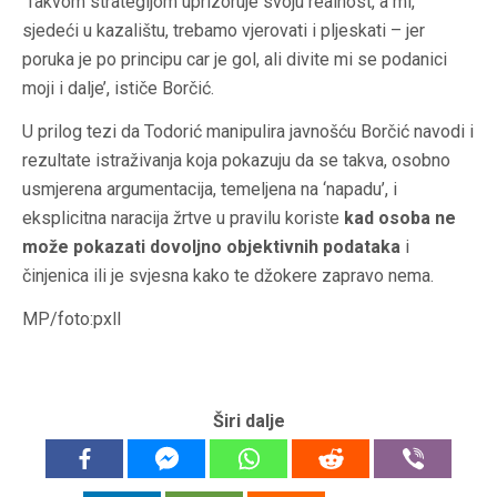
‘Takvom strategijom uprizoruje svoju realnost, a mi,
sjedeći u kazalištu, trebamo vjerovati i pljeskati – jer
poruka je po principu car je gol, ali divite mi se podanici
moji i dalje’, ističe Borčić.
U prilog tezi da Todorić manipulira javnošću Borčić navodi i
rezultate istraživanja koja pokazuju da se takva, osobno
usmjerena argumentacija, temeljena na ‘napadu’, i
eksplicitna naracija žrtve u pravilu koriste
kad osoba ne
može pokazati dovoljno objektivnih podataka
i
činjenica ili je svjesna kako te džokere zapravo nema.
MP/foto:pxll
Širi dalje