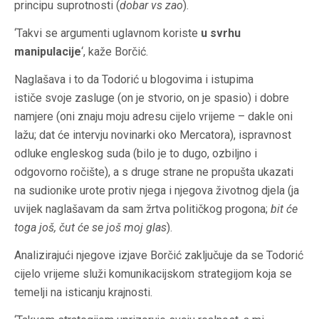
principu suprotnosti (
dobar vs zao
).
‘Takvi se argumenti uglavnom koriste
u svrhu
manipulacije
‘, kaže Borčić.
Naglašava i to da Todorić u blogovima i istupima
ističe svoje zasluge (on je stvorio, on je spasio) i dobre
namjere (oni znaju moju adresu cijelo vrijeme – dakle oni
lažu; dat će intervju novinarki oko Mercatora), ispravnost
odluke engleskog suda (bilo je to dugo, ozbiljno i
odgovorno ročište), a s druge strane ne propušta ukazati
na sudionike urote protiv njega i njegova životnog djela (ja
uvijek naglašavam da sam žrtva političkog progona;
bit će
toga još, čut će se još moj glas
).
Analizirajući njegove izjave Borčić zaključuje da se Todorić
cijelo vrijeme služi komunikacijskom strategijom koja se
temelji na isticanju krajnosti.