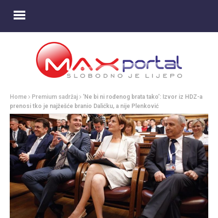
Home
Premium sadržaj
‘Ne bi ni rođenog brata tako’: Izvor iz HDZ-a
prenosi tko je najžešće branio Dalićku, a nije Plenković