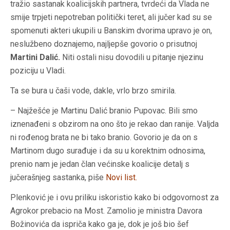
tražio sastanak koalicijskih partnera, tvrdeći da Vlada ne
smije trpjeti nepotreban politički teret, ali jučer kad su se
spomenuti akteri ukupili u Banskim dvorima upravo je on,
neslužbeno doznajemo, najljepše govorio o prisutnoj
Martini Dalić.
Niti ostali nisu dovodili u pitanje njezinu
poziciju u Vladi.
Ta se bura u čaši vode, dakle, vrlo brzo smirila.
– Najžešće je Martinu Dalić branio Pupovac. Bili smo
iznenađeni s obzirom na ono što je rekao dan ranije. Valjda
ni rođenog brata ne bi tako branio. Govorio je da on s
Martinom dugo surađuje i da su u korektnim odnosima,
prenio nam je jedan član većinske koalicije detalj s
jučerašnjeg sastanka, piše
Novi list.
Plenković je i ovu priliku iskoristio kako bi odgovornost za
Agrokor prebacio na Most. Zamolio je ministra Davora
Božinovića da ispriča kako ga je, dok je još bio šef