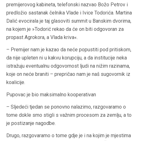
premijerovog kabineta, telefonski nazvao Božo Petrov i
predložio sastanak čelnika Vlade i Ivice Todorića. Martina
Dalić evocirala je taj glasoviti summit u Banskim dvorima,
na kojem je »Todorić rekao da će on biti odgovoran za
propast Agrokora, a Vlada kriva«.
– Premijer nam je kazao da neće popustiti pod pritiskom,
da nije upleten ni u kakvu korupciju, a da institucije neka
istražuju eventualnu odgovornost ljudi na nižim razinama,
koje on neće braniti – prepričao nam je naš sugovornik iz
koalicije.
Pupovac je bio maksimalno kooperativan
– Sljedeći tjedan se ponovno nalazimo, razgovaramo o
tome dokle smo stigli s važnim procesom za zemlju, a to
je postizanje nagodbe.
Drugo, razgovaramo o tome gdje je i na kojim je mjestima