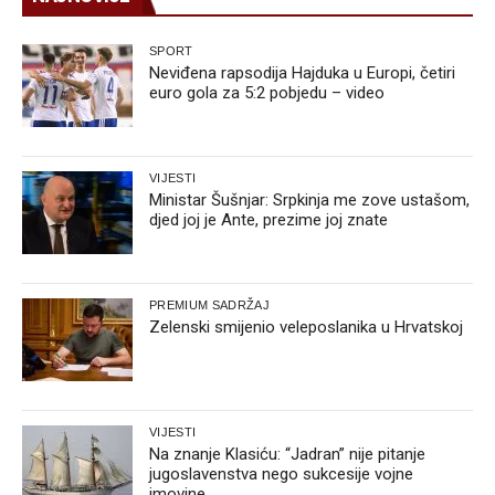
SPORT
Neviđena rapsodija Hajduka u Europi, četiri
euro gola za 5:2 pobjedu – video
VIJESTI
Ministar Šušnjar: Srpkinja me zove ustašom,
djed joj je Ante, prezime joj znate
PREMIUM SADRŽAJ
Zelenski smijenio veleposlanika u Hrvatskoj
VIJESTI
Na znanje Klasiću: “Jadran” nije pitanje
jugoslavenstva nego sukcesije vojne
imovine