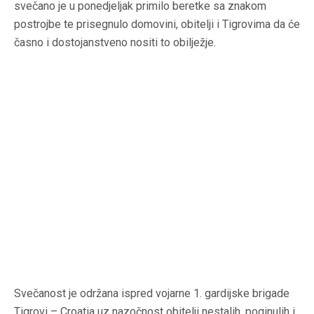
svečano je u ponedjeljak primilo beretke sa znakom
postrojbe te prisegnulo domovini, obitelji i Tigrovima da će
časno i dostojanstveno nositi to obilježje.
Svečanost je održana ispred vojarne 1. gardijske brigade
Tigrovi – Croatia uz nazočnost obitelji nestalih, poginulih i