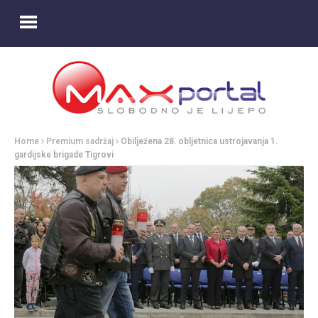
Home
Premium sadržaj
Obilježena 28. obljetnica ustrojavanja 1.
gardijske brigade Tigrovi