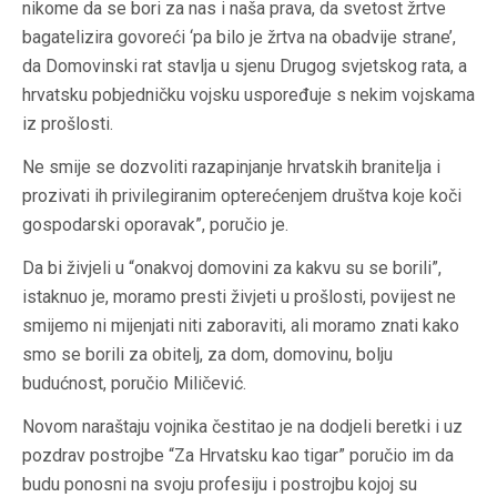
nikome da se bori za nas i naša prava, da svetost žrtve
bagatelizira govoreći ‘pa bilo je žrtva na obadvije strane’,
da Domovinski rat stavlja u sjenu Drugog svjetskog rata, a
hrvatsku pobjedničku vojsku uspoređuje s nekim vojskama
iz prošlosti.
Ne smije se dozvoliti razapinjanje hrvatskih branitelja i
prozivati ih privilegiranim opterećenjem društva koje koči
gospodarski oporavak”, poručio je.
Da bi živjeli u “onakvoj domovini za kakvu su se borili”,
istaknuo je, moramo presti živjeti u prošlosti, povijest ne
smijemo ni mijenjati niti zaboraviti, ali moramo znati kako
smo se borili za obitelj, za dom, domovinu, bolju
budućnost, poručio Miličević.
Novom naraštaju vojnika čestitao je na dodjeli beretki i uz
pozdrav postrojbe “Za Hrvatsku kao tigar” poručio im da
budu ponosni na svoju profesiju i postrojbu kojoj su