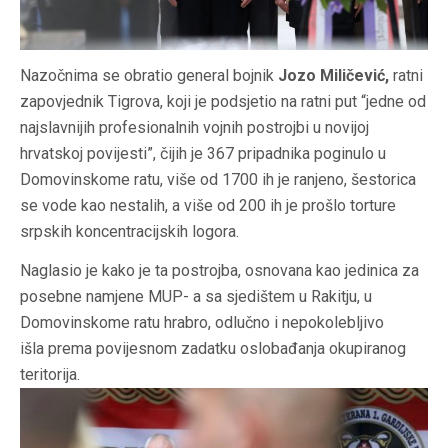
Nazočnima se obratio general bojnik
Jozo Miličević,
ratni
zapovjednik Tigrova, koji je podsjetio na ratni put “jedne od
najslavnijih profesionalnih vojnih postrojbi u novijoj
hrvatskoj povijesti”, čijih je 367 pripadnika poginulo u
Domovinskome ratu, više od 1700 ih je ranjeno, šestorica
se vode kao nestalih, a više od 200 ih je prošlo torture
srpskih koncentracijskih logora.
Naglasio je kako je ta postrojba, osnovana kao jedinica za
posebne namjene MUP- a sa sjedištem u Rakitju, u
Domovinskome ratu hrabro, odlučno i nepokolebljivo
išla prema povijesnom zadatku oslobađanja okupiranog
teritorija.