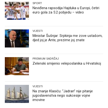
SPORT
Neviđena rapsodija Hajduka u Europi, četiri
euro gola za 5:2 pobjedu – video
VIJESTI
Ministar Šušnjar: Srpkinja me zove ustašom,
djed joj je Ante, prezime joj znate
PREMIUM SADRŽAJ
Zelenski smijenio veleposlanika u Hrvatskoj
VIJESTI
Na znanje Klasiću: “Jadran” nije pitanje
jugoslavenstva nego sukcesije vojne
imovine