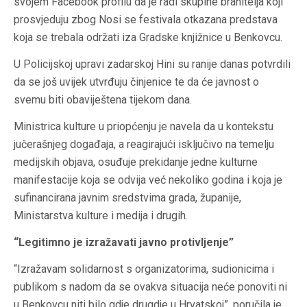
svojem Facebook profilu da je radi skupine branitelja koji
prosvjeduju zbog Nosi se festivala otkazana predstava
koja se trebala održati iza Gradske knjižnice u Benkovcu.
U Policijskoj upravi zadarskoj Hini su ranije danas potvrdili
da se još uvijek utvrđuju činjenice te da će javnost o
svemu biti obaviještena tijekom dana.
Ministrica kulture u priopćenju je navela da u kontekstu
jučerašnjeg događaja, a reagirajući isključivo na temelju
medijskih objava, osuđuje prekidanje jedne kulturne
manifestacije koja se odvija već nekoliko godina i koja je
sufinancirana javnim sredstvima grada, županije,
Ministarstva kulture i medija i drugih.
“Legitimno je izražavati javno protivljenje”
“Izražavam solidarnost s organizatorima, sudionicima i
publikom s nadom da se ovakva situacija neće ponoviti ni
u Benkovcu niti bilo gdje drugdje u Hrvatskoj”, poručila je