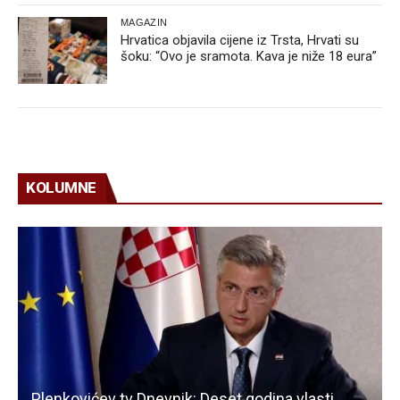
MAGAZIN
Hrvatica objavila cijene iz Trsta, Hrvati su
šoku: “Ovo je sramota. Kava je niže 18 eura”
KOLUMNE
Plenkovićev tv Dnevnik: Deset godina vlasti,