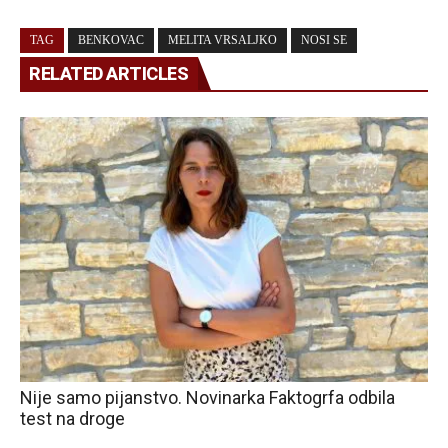
TAG
BENKOVAC
MELITA VRSALJKO
NOSI SE
RELATED ARTICLES
Nije samo pijanstvo. Novinarka Faktogrfa odbila
test na droge