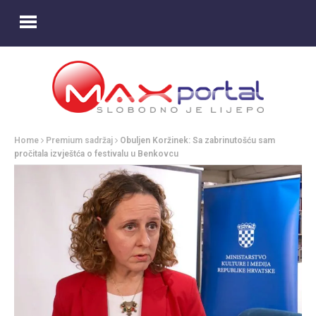
Home
Premium sadržaj
Obuljen Koržinek: Sa zabrinutošću sam
pročitala izvještća o festivalu u Benkovcu