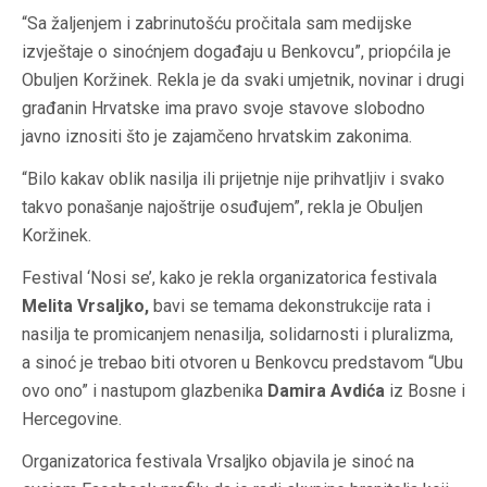
“Sa žaljenjem i zabrinutošću pročitala sam medijske
izvještaje o sinoćnjem događaju u Benkovcu”, priopćila je
Obuljen Koržinek. Rekla je da svaki umjetnik, novinar i drugi
građanin Hrvatske ima pravo svoje stavove slobodno
javno iznositi što je zajamčeno hrvatskim zakonima.
“Bilo kakav oblik nasilja ili prijetnje nije prihvatljiv i svako
takvo ponašanje najoštrije osuđujem”, rekla je Obuljen
Koržinek.
Festival ‘Nosi se’, kako je rekla organizatorica festivala
Melita Vrsaljko,
bavi se temama dekonstrukcije rata i
nasilja te promicanjem nenasilja, solidarnosti i pluralizma,
a sinoć je trebao biti otvoren u Benkovcu predstavom “Ubu
ovo ono” i nastupom glazbenika
Damira Avdića
iz Bosne i
Hercegovine.
Organizatorica festivala Vrsaljko objavila je sinoć na