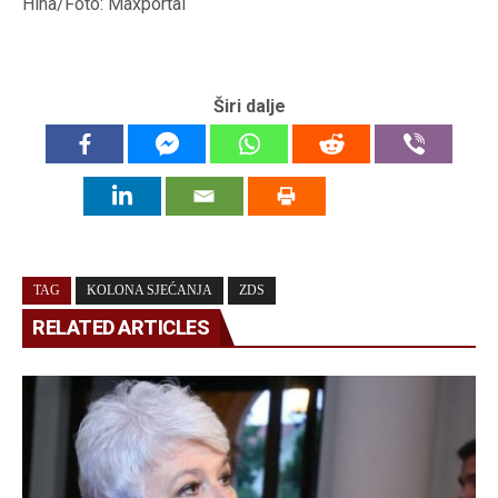
Hina/Foto: Maxportal
Širi dalje
TAG
KOLONA SJEĆANJA
ZDS
RELATED ARTICLES