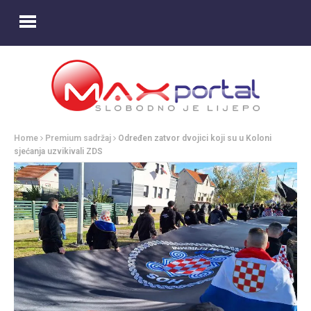
Home
Premium sadržaj
Određen zatvor dvojici koji su u Koloni
sjećanja uzvikivali ZDS