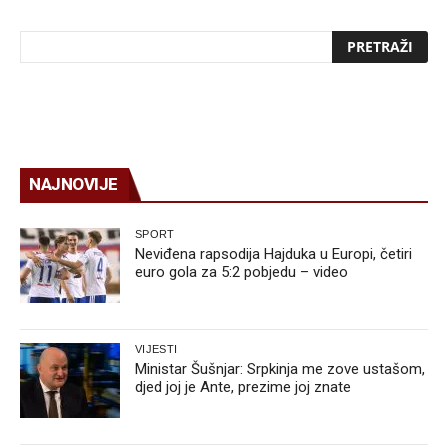
NAJNOVIJE
SPORT
Neviđena rapsodija Hajduka u Europi, četiri
euro gola za 5:2 pobjedu – video
VIJESTI
Ministar Šušnjar: Srpkinja me zove ustašom,
djed joj je Ante, prezime joj znate