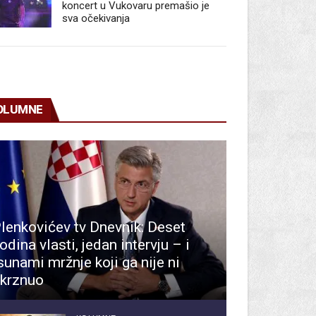
koncert u Vukovaru premašio je
sva očekivanja
OLUMNE
lenkovićev tv Dnevnik: Deset
odina vlasti, jedan intervju – i
sunami mržnje koji ga nije ni
krznuo