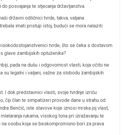
do posvajanja te stjecanja državljanstva.
aši državni odličnici tvrde, takva, valjana
rebala imati pristup istoj, budući se mora nalaziti
 visokodostojanstvenici tvrde, što se čeka s dostavom
s glave zambijskih optuženika?
biji, pada na dušu i odgovornost vlasti, koja očito ne
 su legalni i valjani, važne za slobodu zambijskih
 I dok predstavnici vlasti, svoje tvrdnje izriču
, čiji član te simpatizeri provode dane u strahu od
ra Benčić, iste stavove koje iznosi mrska joj vlast,
 mlataranja rukama, visokog tona pri izražavanju te
je na osobu koja se beskompromisno bori za prava