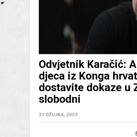
Odvjetnik Karačić: A
djeca iz Konga hrvat
dostavite dokaze u 
slobodni
21 OŽUJKA, 2023