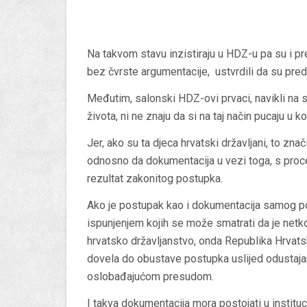
Na takvom stavu inzistiraju u HDZ-u pa su i premi
bez čvrste argumentacije, ustvrdili da su pred
Međutim, salonski HDZ-ovi prvaci, navikli na s
života, ni ne znaju da si na taj način pucaju u ko
Jer, ako su ta djeca hrvatski državljani, to zn
odnosno da dokumentacija u vezi toga, s proc
rezultat zakonitog postupka.
Ako je postupak kao i dokumentacija samog p
ispunjenjem kojih se može smatrati da je netk
hrvatsko državljanstvo, onda Republika Hrvat
dovela do obustave postupka uslijed odustajanja t
oslobađajućom presudom.
I takva dokumentacija mora postojati u institu