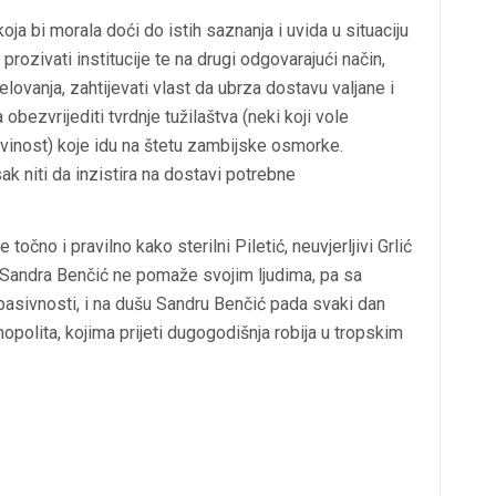
oja bi morala doći do istih saznanja i uvida u situaciju
a, prozivati institucije te na drugi odgovarajući način,
lovanja, zahtijevati vlast da ubrza dostavu valjane i
bezvrijediti tvrdnje tužilaštva (neki koji vole
vinost) koje idu na štetu zambijske osmorke.
ak niti da inzistira na dostavi potrebne
očno i pravilno kako sterilni Piletić, neuvjerljivi Grlić
ni Sandra Benčić ne pomaže svojim ljudima, pa sa
pasivnosti, i na dušu Sandru Benčić pada svaki dan
polita, kojima prijeti dugogodišnja robija u tropskim