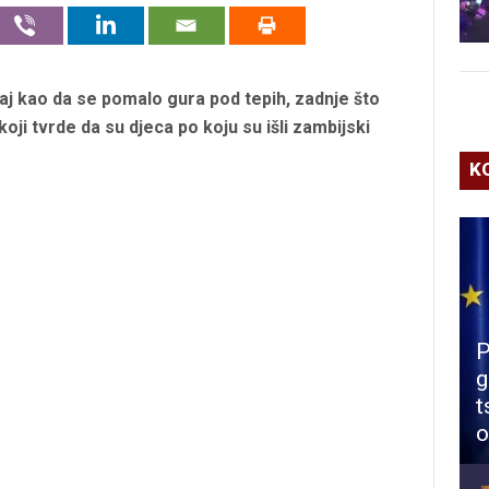
učaj kao da se pomalo gura pod tepih, zadnje što
koji tvrde da su djeca po koju su išli zambijski
K
P
g
t
o