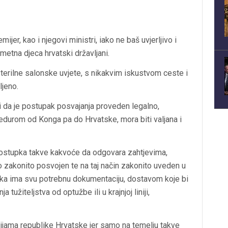
jer, kao i njegovi ministri, iako ne baš uvjerljivo i
metna djeca hrvatski državljani.
terilne salonske uvjete, s nikakvim iskustvom ceste i
ljeno.
ači da je postupak posvajanja proveden legalno,
edurom od Konga pa do Hrvatske, mora biti valjana i
ostupka takve kakvoće da odgovara zahtjevima,
o zakonito posvojen te na taj način zakonito uveden u
ska ima svu potrebnu dokumentaciju, dostavom koje bi
užiteljstva od optužbe ili u krajnjoj liniji,
cijama republike Hrvatske jer samo na temelju takve