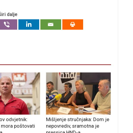
Širi dalje
v odvjetnik:
Mišljenje stručnjaka: Dom je
 mora poštovati
nepovrediv, sramotna je
a
pressica HND-a