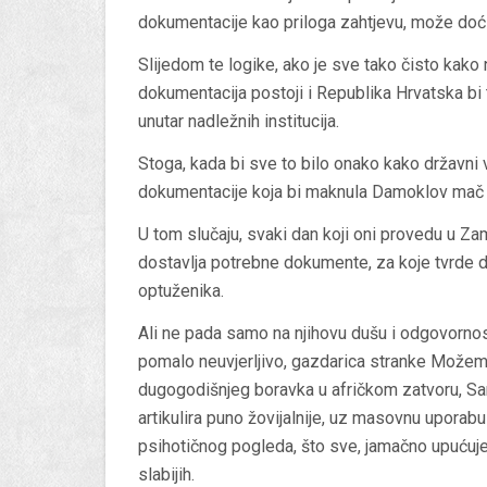
dokumentacije kao priloga zahtjevu, može doći 
Slijedom te logike, ako je sve tako čisto kako n
dokumentacija postoji i Republika Hrvatska bi t
unutar nadležnih institucija.
Stoga, kada bi sve to bilo onako kako državni
dokumentacije koja bi maknula Damoklov mač 
U tom slučaju, svaki dan koji oni provedu u Zam
dostavlja potrebne dokumente, za koje tvrde da
optuženika.
Ali ne pada samo na njihovu dušu i odgovornost.
pomalo neuvjerljivo, gazdarica stranke Možemo
dugogodišnjeg boravka u afričkom zatvoru, Sand
artikulira puno žovijalnije, uz masovnu uporabu
psihotičnog pogleda, što sve, jamačno upuću
slabijih.