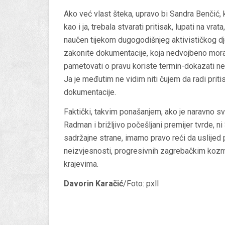
Ako već vlast šteka, upravo bi Sandra Benčić, k
kao i ja, trebala stvarati pritisak, lupati na vrat
naučen tijekom dugogodišnjeg aktivističkog dje
zakonite dokumentacije, koja nedvojbeno mora o
pametovati o pravu koriste termin-dokazati ne
Ja je međutim ne vidim niti čujem da radi pritis
dokumentacije.
Faktički, takvim ponašanjem, ako je naravno sve t
Radman i brižljivo počešljani premijer tvrde, 
sadržajne strane, imamo pravo reći da uslijed 
neizvjesnosti, progresivnih zagrebačkim kozmo
krajevima.
Davorin Karačić
/Foto: pxll