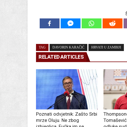
TAG
DAVORIN KARAČIĆ
HRVATI U ZAMBIJI
RELATED ARTICLES
Poznati odvjetnik: Zašto Srbi
Thompsono
mrze Oluju. Ne zbog
Tomašević
izbjeglica. Fućka im se
odluke sud