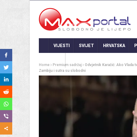
VIJESTI
SVIJET
HRVATSKA
P
GASTRO
Home
Premium sadržaj
Odvjetnik Karačić: Ako Vlada t
Zambiju i sutra su slobodni