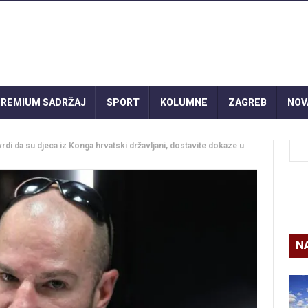
REMIUM SADRŽAJ
SPORT
KOLUMNE
ZAGREB
NOV
vrdi da su djeca iz Konga hrvatski državljani, dostavite dokaze u
N