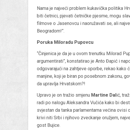
Nama je najveći problem kukavička politika Hrv
biti četnici, pjevati četničke pjesme, mogu slav
filmove o Jasenovcu i naoružavati se, ali najve
Beogradom!”.
Poruka Miloradu Pupovcu
“Činjenica je da je u ovom trenutku Milorad Pup
argumentirati”, konstatirao je Anto Đapić i na
odgovarajući na zahtjeve oporbe, rekao kako će
manjine, koji je biran po posebnom zakonu, go
da upravlja Hrvatskom?!
Upravo je on tražio smjenu
Martine Dal
ić, tr
radi po nalogu Aleksandra Vučića kako bi desta
svjestan da tanka parlamentarna većina ovisi 
krivi niti Srbi i njihovo zveckanje oružjem, najveć
gost Bujice.