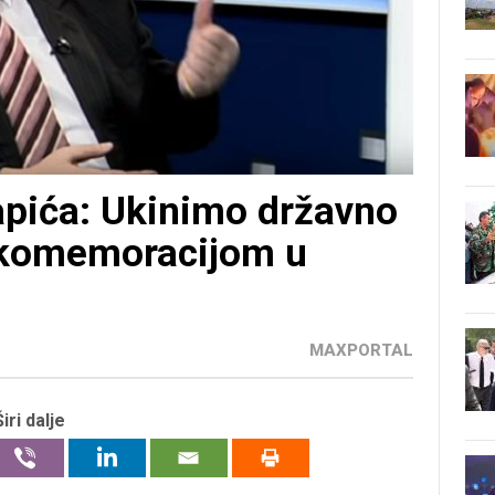
apića: Ukinimo državno
d komemoracijom u
MAXPORTAL
Širi dalje