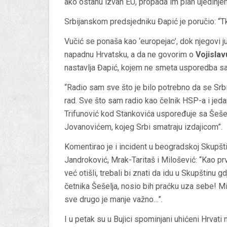
ako ostanu izvan EU, propada im plan ujedinje
Srbijanskom predsjedniku Đapić je poručio: “Tk
Vučić se ponaša kao ‘europejac’, dok njegovi ju
napadnu Hrvatsku, a da ne govorim o
Vojislav
nastavlja Đapić, kojem ne smeta usporedba s
“Radio sam sve što je bilo potrebno da se Srb
rad. Sve što sam radio kao čelnik HSP-a i jed
Trifunović kod Stankovića uspoređuje sa Šeše
Jovanovićem, kojeg Srbi smatraju izdajicom”.
Komentirao je i incident u beogradskoj Skupšti
Jandroković, Mrak-Taritaš i Milošević: “Kao pr
već otišli, trebali bi znati da idu u Skupštinu g
četnika Šešelja, nosio bih praćku uza sebe! Mi
sve drugo je manje važno…”.
I u petak su u Bujici spominjani uhićeni Hrvati 