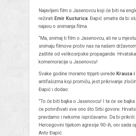
Najavljeni film o Jasenovcu koji će biti na en
režirati
Emir Kusturica
. Đapić smatra da bi sl
najavu o snimanja filma.
“Ma, snimaj ti film o Jasenovcu, ali ne u mje
snimaju filmove protiv nas na našem državnom 
zaštite od velikosrpske propagande. Hrvatska dr
komemoracije u Jasenovcu!
Svake godine moramo trpjeti uvrede
Krausa i
antifašizma koji promiču, jest prikrivanje zloči
Đapić i dodao:
”To će biti bajka o Jasenovcu! I ta će se bajka
će potvrđivati sve ono što Srbi govore. Hrvat
pravdamo i nekome ispričavamo. Da bi prikrili z
Hercegovini tijekom agresije 90-ih, oni sada o
Anto Đapić.