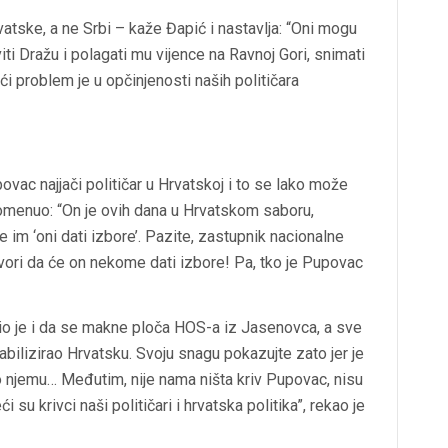
atske, a ne Srbi – kaže Đapić i nastavlja: “Oni mogu
iti Dražu i polagati mu vijence na Ravnoj Gori, snimati
ći problem je u opčinjenosti naših političara
ovac najjači političar u Hrvatskoj i to se lako može
pomenuo: “On je ovih dana u Hrvatskom saboru,
 im ‘oni dati izbore’. Pazite, zastupnik nacionalne
vori da će on nekome dati izbore! Pa, tko je Pupovac
ažio je i da se makne ploča HOS-a iz Jasenovca, a sve
bilizirao Hrvatsku. Svoju snagu pokazujte zato jer je
o njemu… Međutim, nije nama ništa kriv Pupovac, nisu
i su krivci naši političari i hrvatska politika”, rekao je