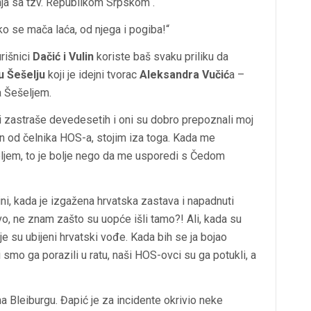
nja sa tzv. Republikom Srpskom“.
o se mača laća, od njega i pogiba!“
rišnici
Dačić i Vulin
koriste baš svaku priliku da
u Šešelju
koji je idejni tvorac
Aleksandra Vučić
a –
a Šešeljem.
i zastraše devedesetih i oni su dobro prepoznali moj
an od čelnika HOS-a, stojim iza toga. Kada me
ljem, to je bolje nego da me usporedi s Čedom
ni, kada je izgažena hrvatska zastava i napadnuti
vo, ne znam zašto su uopće išli tamo?! Ali, kada su
dje su ubijeni hrvatski vođe. Kada bih se ja bojao
 smo ga porazili u ratu, naši HOS-ovci su ga potukli, a
na Bleiburgu. Đapić je za incidente okrivio neke