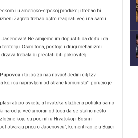
gleskom i u američko-srpskoj produkciji trebao bi
užbeni Zagreb trebao oštro reagirati već i na samu
stu Jasenovac! Ne smijemo im dopustiti da dođu i da
teritoriju. Osim toga, postoje i drugi mehanizmi
žava trebala bi prestati biti pokrovitelj
 Pupovca
i to još za naš novac! Jedini cilj tzv.
na koji su napravljeni od strane komunista”, poručio je
 plasirati po svijetu, a hrvatska službena politika samo
ski narod je već umoran od toga da se stalno nešto
ločine koje su počinili u Hrvatskoj i Bosni i
pet otvaraju priču o Jasenovcu”, komentirao je u Bujici