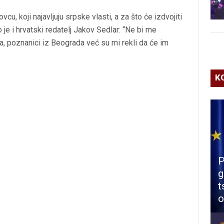
cu, koji najavljuju srpske vlasti, a za što će izdvojiti
 je i hrvatski redatelj Jakov Sedlar: “Ne bi me
a, poznanici iz Beograda već su mi rekli da će im
K
P
g
t
o