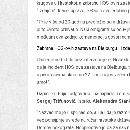
krugove u Hrvatskoj, a zabranu HOS-ovih zasta
“izdajom”. Inače, upravo je Đapić svojedobno 
”Prije više od 20 godina predložio sam držav
je to čvrsto prihvatio. Naši emigranti su oduvi
međutim ova zadnja komemoracija govori nam d
Zabrana HOS-ovih zastava na Bleiburgu– Izda
Uhićenja ne bi bilo bez intervencije iz Hrvatsk
da je incident HOS-ova zastava na Bleiburgu, t
u prkos svima okupimo 22. lipnja u još većem 
smo!”.
Đapić je u Bujici odgovorio i na napade u emisi
Sergej Trifunović.
Ispriku
Aleksandra Stan
“Nazvao me je i ispričao se, ali ja i dalje raz
već ponajprije uvrede na račun hrvatske države
Domovinskog rata. Neoprostivo je da za naš nova