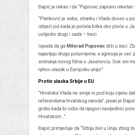
Đapić je rekao i da “Pupovac zapravo reketari 
“Plenković je sebe, stranku i Vladu doveo u p
izbjeći još kada je počela bitka oko ploče u J
uslijedio drugi i sada – treći.
Ispada da ga
Milorad Pupovac
drži u šaci. Z
najavljuju drugo poluvrijeme, a agresija je ve
snimanja novog filma o Jasenovcu. Dok oni med
njihov ulazak u Europsku uniju!”.
Protiv ulaska Srbije u EU
“Hrvatska Vlada ne smije ni pod koju cijenu da
referenduma hrvatskog naroda”, jasan je Đapić 
grobu kada bi vidio da njegovi nasljednici pono
Hrvatskom…”.
Đapić primjećuje da “Srbija želi u Uniju zbog t