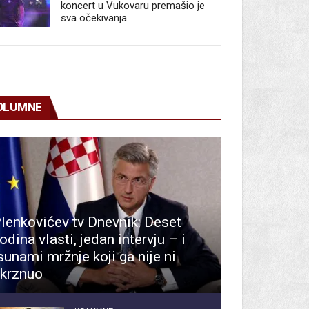
koncert u Vukovaru premašio je
sva očekivanja
OLUMNE
lenkovićev tv Dnevnik: Deset
odina vlasti, jedan intervju – i
sunami mržnje koji ga nije ni
krznuo