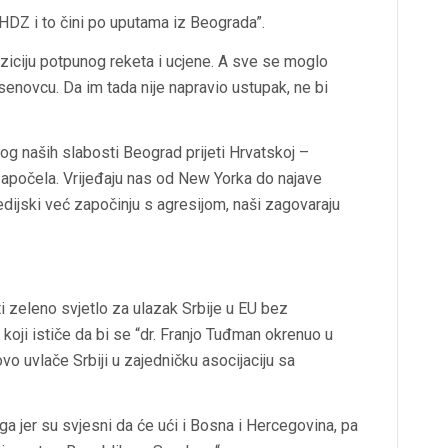
HDZ i to čini po uputama iz Beograda”.
oziciju potpunog reketa i ucjene. A sve se moglo
asenovcu. Da im tada nije napravio ustupak, ne bi
bog naših slabosti Beograd prijeti Hrvatskoj –
ć započela. Vrijeđaju nas od New Yorka do najave
ijski već započinju s agresijom, naši zagovaraju
ti zeleno svjetlo za ulazak Srbije u EU bez
koji ističe da bi se “dr. Franjo Tuđman okrenuo u
vo uvlače Srbiji u zajedničku asocijaciju sa
oga jer su svjesni da će ući i Bosna i Hercegovina, pa