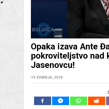
Opaka izava Ante Đ
pokroviteljstvo na
Jasenovcu!
19 SVIBNJA, 2018