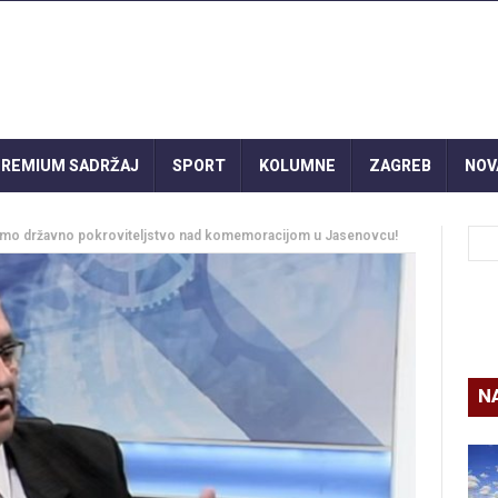
REMIUM SADRŽAJ
SPORT
KOLUMNE
ZAGREB
NOV
nimo državno pokroviteljstvo nad komemoracijom u Jasenovcu!
N