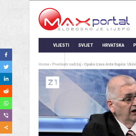
VIJESTI
SVIJET
HRVATSKA
P
GASTRO
Home
Premium sadržaj
Opaka izava Ante Đapića: Uki