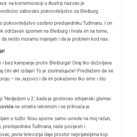
va na komemoraciji u Austriji nazvao je
predložio saborsko pokroviteljstvo za Bleiburg:
no pokroviteljstvo osobno predsjedniku Tuđmanu. I on
jek održavali spomen na Bleiburg i hvala im na tome,
a nešto moramo mijenjati i da je problem kod nas.
ja!
e i bez kampanje protiv Bleiburga! Onaj tko doživljava
aj čini akt izdaje! To je zastrašujuće! Predlažem da se
broju – na Jazovci i da im pokažemo tko smo i što
ji ‘Nedjeljom u 2’, kada je gostovao srbijanski glumac
kovića
ne smatra iskrenom i ne prihvaća je.
mišljam o tužbi. Nisu sporne samo uvrede na moj račun,
, predsjednika Tuđmana, naše povijesti i
c, javna televizija daje prostor neprijateljima koji