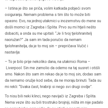
– Istina je što se priča, volim katkada pobjeći svom
osiguranju. Nemam problema s tim što to može biti
opasno. Evo, na jednoj utakmici u inozemstvu do mene su
došli momci iz Zagreba i Splita. Prvo su mi htjeli nešto
dobaciti, a onda su me upitali: “Je li tvoj tjelohranitelj
naoružan?” Ja sam im tada poručio da nemam
tjelohranitelja, da je to moj sin – prepričava Vučić i
nastavlja:
– To je bilo prije nekoliko dana, na utakmici Roma –
Liverpool. Sin me zamolio da odemo na taj susret i otišli
smo. Nakon što sam im rekao da je to moj sin, dodao sam
da nemamo oružje kod sebe, da ne moraju brinuti. Tada su
mi rekli: “Svaka čast, hrabriji si nego svi drugi ovdje”.
To nisu bili neki klinci, nego navijači iz Zagreba i Splita.
Nema veze što su bili trostruko brojniji, ništa im nije padalo