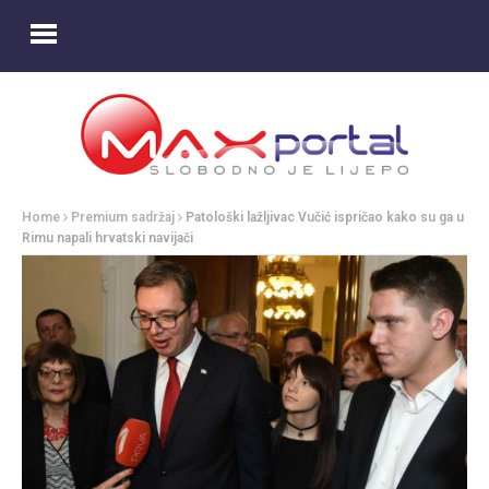
Home
Premium sadržaj
Patološki lažljivac Vučić ispričao kako su ga u
Rimu napali hrvatski navijači