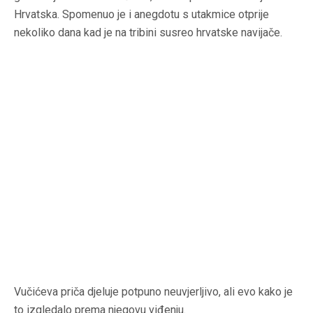
Hrvatska. Spomenuo je i anegdotu s utakmice otprije
nekoliko dana kad je na tribini susreo hrvatske navijače.
Vučićeva priča djeluje potpuno neuvjerljivo, ali evo kako je
to izgledalo prema njegovu viđenju.