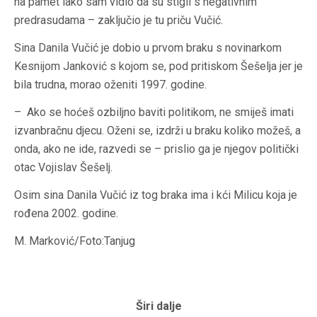
na pamet iako sam vidio da su stigli s negativnim
predrasudama – zaključio je tu priču Vučić.
Sina Danila Vučić je dobio u prvom braku s novinarkom
Kesnijom Janković s kojom se, pod pritiskom Šešelja jer je
bila trudna, morao oženiti 1997. godine.
– Ako se hoćeš ozbiljno baviti politikom, ne smiješ imati
izvanbračnu djecu. Oženi se, izdrži u braku koliko možeš, a
onda, ako ne ide, razvedi se – prislio ga je njegov politički
otac Vojislav Šešelj.
Osim sina Danila Vučić iz tog braka ima i kći Milicu koja je
rođena 2002. godine.
M. Marković/Foto:Tanjug
Širi dalje