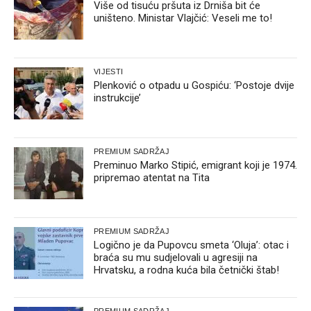
Više od tisuću pršuta iz Drniša bit će
uništeno. Ministar Vlajčić: Veseli me to!
VIJESTI
Plenković o otpadu u Gospiću: ‘Postoje dvije
instrukcije’
PREMIUM SADRŽAJ
Preminuo Marko Stipić, emigrant koji je 1974.
pripremao atentat na Tita
PREMIUM SADRŽAJ
Logično je da Pupovcu smeta ‘Oluja’: otac i
braća su mu sudjelovali u agresiji na
Hrvatsku, a rodna kuća bila četnički štab!
PREMIUM SADRŽAJ