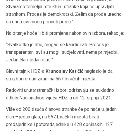
Stvaramo temeljnu strukturu stranke koja će upravljati
strankom. Proces je demokratski. Želim da prođe uredno
da onda svi mogu prionuti poslu.”
Na pitanje hoće li biti promjena nakon ovih izbora, rekao je:
“Svatko tko je htio, mogao se kandidirati. Proces je
transparentan, svi su mogli sudjelovati, nema primjedbi.
Jedan član, jedan glas.”
Glavni tajnik HDZ-a
Krunoslav Katičić
naglasio je da
su izbori organizirani na 567 biračkih mjesta.
Redoviti unutarstranački izbori održavaju se sukladno
odluci Nacionalnog vijeća HDZ-a od 12. srpnja 2021.
Više od 200 tisuća članova stranke će po načelu, jedan
član – jedan glas, na 567 biračkih mjesta birati
predsjednike i potpredsjednike u 428 općinskih, 127