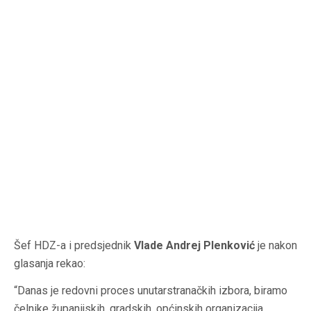
Šef HDZ-a i predsjednik
Vlade Andrej Plenković
je nakon
glasanja rekao:
“Danas je redovni proces unutarstranačkih izbora, biramo
čelnike županijskih, gradskih, općinskih organizacija.