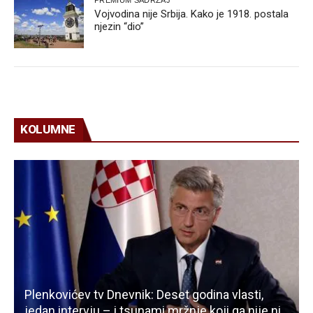
Vojvodina nije Srbija. Kako je 1918. postala
njezin “dio”
KOLUMNE
Plenkovićev tv Dnevnik: Deset godina vlasti,
jedan intervju – i tsunami mržnje koji ga nije ni