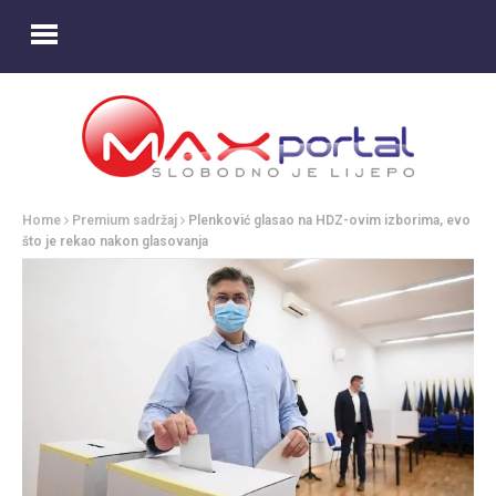
Home
Premium sadržaj
Plenković glasao na HDZ-ovim izborima, evo
što je rekao nakon glasovanja