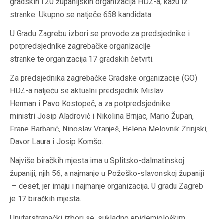
gradskih i 20 županijskih organizacija HDZ-a, kažu iz
stranke. Ukupno se natječe 658 kandidata.
U Gradu Zagrebu izbori se provode za predsjednike i
potpredsjednike zagrebačke organizacije
stranke te organizacija 17 gradskih četvrti.
Za predsjednika zagrebačke Gradske organizacije (GO)
HDZ-a natječu se aktualni predsjednik Mislav
Herman i Pavo Kostopeč, a za potpredsjednike
ministri Josip Aladrović i Nikolina Brnjac, Mario Župan,
Frane Barbarić, Ninoslav Vranješ, Helena Melovnik Zrinjski,
Davor Laura i Josip Komšo.
Najviše biračkih mjesta ima u Splitsko-dalmatinskoj
županiji, njih 56, a najmanje u Požeško-slavonskoj županiji
– deset, jer imaju i najmanje organizacija. U gradu Zagreb
je 17 biračkih mjesta.
Unutarstranački izbori se, sukladno epidemiološkim