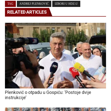
TAG
ANDREJ PLENKOVIĆ
IZBORI U HDZ-U
RELATED ARTICLES
Plenković o otpadu u Gospiću: ‘Postoje dvije
instrukcije’