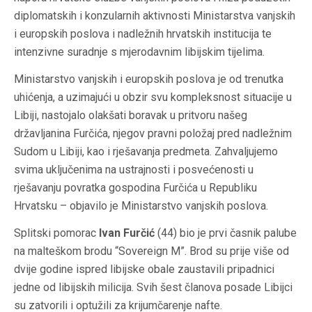
diplomatskih i konzularnih aktivnosti Ministarstva vanjskih
i europskih poslova i nadležnih hrvatskih institucija te
intenzivne suradnje s mjerodavnim libijskim tijelima.
Ministarstvo vanjskih i europskih poslova je od trenutka
uhićenja, a uzimajući u obzir svu kompleksnost situacije u
Libiji, nastojalo olakšati boravak u pritvoru našeg
državljanina Furčića, njegov pravni položaj pred nadležnim
Sudom u Libiji, kao i rješavanja predmeta. Zahvaljujemo
svima uključenima na ustrajnosti i posvećenosti u
rješavanju povratka gospodina Furčića u Republiku
Hrvatsku – objavilo je Ministarstvo vanjskih poslova.
Splitski pomorac
Ivan Furčić
(44) bio je prvi časnik palube
na malteškom brodu “Sovereign M”. Brod su prije više od
dvije godine ispred libijske obale zaustavili pripadnici
jedne od libijskih milicija. Svih šest članova posade Libijci
su zatvorili i optužili za krijumčarenje nafte.