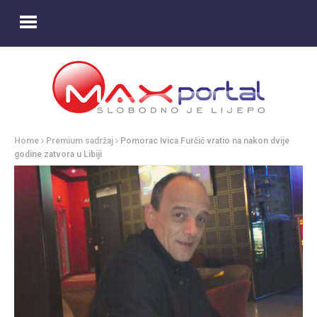
Home
Premium sadržaj
Pomorac Ivica Furčić vratio na nakon dvije
godine zatvora u Libiji