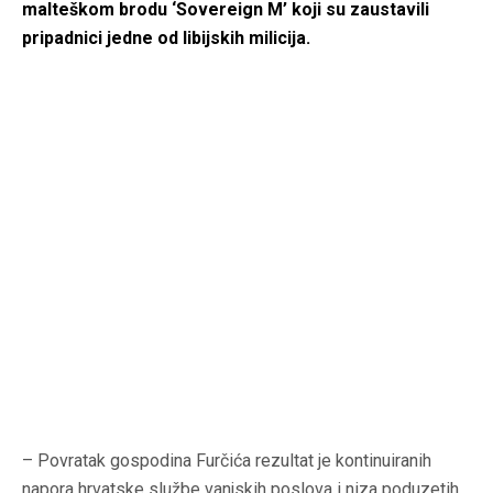
malteškom brodu ‘Sovereign M’ koji su zaustavili
pripadnici jedne od libijskih milicija.
– Povratak gospodina Furčića rezultat je kontinuiranih
napora hrvatske službe vanjskih poslova i niza poduzetih