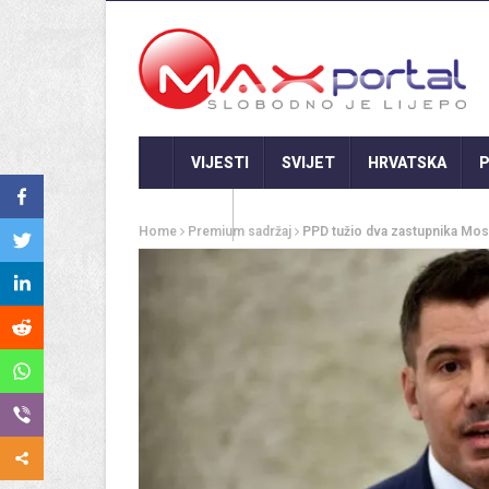
VIJESTI
SVIJET
HRVATSKA
P
GASTRO
Home
Premium sadržaj
PPD tužio dva zastupnika Most