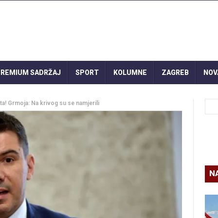
REMIUM SADRŽAJ
SPORT
KOLUMNE
ZAGREB
NOV
a! Grmoja: Na krivog su se namjerili
N