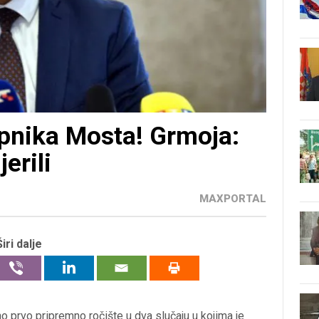
pnika Mosta! Grmoja:
erili
MAXPORTAL
Širi dalje
 prvo pripremno ročište u dva slučaju u kojima je