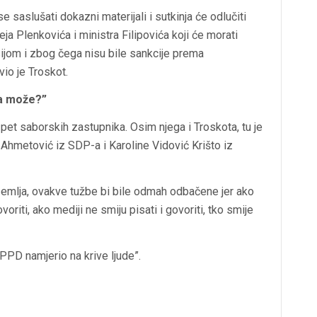
e saslušati dokazni materijali i sutkinja će odlučiti
ja Plenkovića i ministra Filipovića koji će morati
sijom i zbog čega nisu bile sankcije prema
io je Troskot.
da može?”
 pet saborskih zastupnika. Osim njega i Troskota, tu je
e Ahmetović iz SDP-a i Karoline Vidović Krišto iz
emlja, ovakve tužbe bi bile odmah odbačene jer ako
riti, ako mediji ne smiju pisati i govoriti, tko smije
“PPD namjerio na krive ljude”.