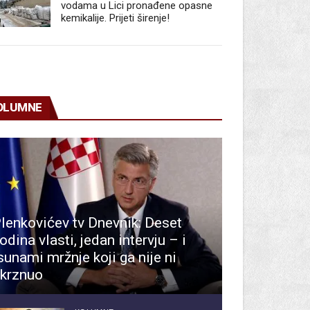
vodama u Lici pronađene opasne
kemikalije. Prijeti širenje!
OLUMNE
lenkovićev tv Dnevnik: Deset
odina vlasti, jedan intervju – i
sunami mržnje koji ga nije ni
krznuo