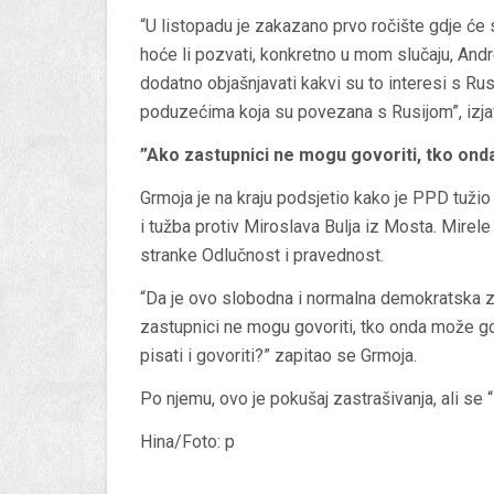
“U listopadu je zakazano prvo ročište gdje će s
hoće li pozvati, konkretno u mom slučaju, Andre
dodatno objašnjavati kakvi su to interesi s Ru
poduzećima koja su povezana s Rusijom”, izjav
”Ako zastupnici ne mogu govoriti, tko on
Grmoja je na kraju podsjetio kako je PPD tužio
i tužba protiv Miroslava Bulja iz Mosta. Mirel
stranke Odlučnost i pravednost.
“Da je ovo slobodna i normalna demokratska z
zastupnici ne mogu govoriti, tko onda može govo
pisati i govoriti?” zapitao se Grmoja.
Po njemu, ovo je pokušaj zastrašivanja, ali se 
Hina/Foto: p