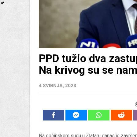
PPD tužio dva zastu
Na krivog su se namj
4 SVIBNJA, 2023
Na općinskom sudu u Zlataru danas je završeno