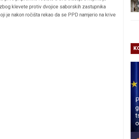
zbog klevete protiv dvojice saborskih zastupnika
oji je nakon ročišta rekao da se PPD namjerio na krive
K
P
g
t
o