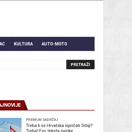
AC
KULTURA
AUTO-MOTO
AJNOVIJE
PREMIUM SADRŽAJ
Treba li se Hrvatska ispričati Srbiji?
Treba! Evo teksta isprike