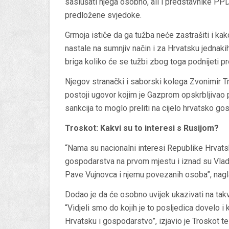
saslušati njega osobno, ali i predstavnike PPD
predložene svjedoke.
Grmoja ističe da ga tužba neće zastrašiti i ka
nastale na sumnjiv način i za Hrvatsku jednakih
briga koliko će se tužbi zbog toga podnijeti pr
Njegov stranački i saborski kolega Zvonimir T
postoji ugovor kojim je Gazprom opskrbljivao 
sankcija to moglo preliti na cijelo hrvatsko go
Troskot: Kakvi su to interesi s Rusijom?
“Nama su nacionalni interesi Republike Hrvats
gospodarstva na prvom mjestu i iznad su Vlade
Pave Vujnovca i njemu povezanih osoba”, nagla
Dodao je da će osobno uvijek ukazivati na tak
“Vidjeli smo do kojih je to posljedica dovelo i 
Hrvatsku i gospodarstvo”, izjavio je Troskot t