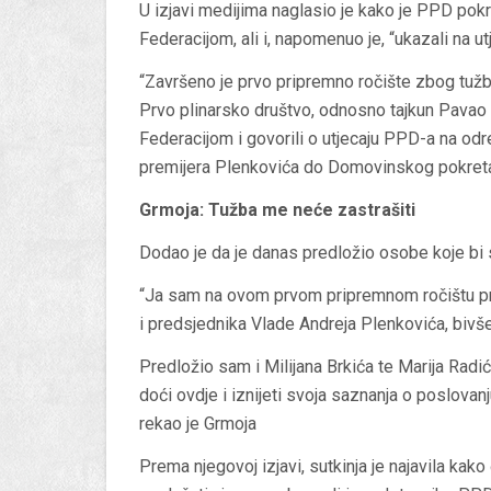
U izjavi medijima naglasio je kako je PPD pok
Federacijom, ali i, napomenuo je, “ukazali na ut
“Završeno je prvo pripremno ročište zbog tužb
Prvo plinarsko društvo, odnosno tajkun Pava
Federacijom i govorili o utjecaju PPD-a na od
premijera Plenkovića do Domovinskog pokreta i
Grmoja: Tužba me neće zastrašiti
Dodao je da je danas predložio osobe koje bi
“Ja sam na ovom prvom pripremnom ročištu pr
i predsjednika Vlade Andreja Plenkovića, bivše
Predložio sam i Milijana Brkića te Marija Rad
doći ovdje i iznijeti svoja saznanja o poslova
rekao je Grmoja
Prema njegovoj izjavi, sutkinja je najavila kak