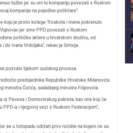
renuo tužbe jer su oni tu kompaniju povezali s Ruskom
jecaj kompanije na pojedine političare”.
e koju je protiv kolege Troskota i mene pokrenulo
o Vujnovac jer smo PPD povezali s Ruskom
ređene političke aktere u hrvatskom društvu, od
 do Ivana Vrdoljaka”, rekao je Grmoja.
 se pozvalo tijekom sudskog procesa.
edložio predsjednika Republike Hrvatske Milanovića
g ministra Čorića, sadašnjeg ministra Filipovića.
ića iz Pevexa i Domovinskog pokreta, kao one koji će
nju PPD-a i njegovoj vezi s Ruskom Federacijom”,
o će se u listopadu održati prvo ročište na kojem će se