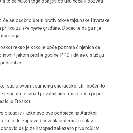
-a te će nakon toga donijeti odluku hoće li pozvati
ko će se osobno boriti protiv takve tajkunske Hrvatske
 prilika za sve njene građane. Dodao je da ga nije
otiv njega.
roskot rekao je kako je opće poznata činjenica da
plinom tijekom prošle godine PPD i da se u slučaju
spodarstvo.
ke, sad u ovom segmentu energetike, ali i općenito
 i Sabora te iznad privatnih interesa osoba poput
sio je Troskot.
ve situacije i kako sve ovo podsjeća na Agrokor.
koliko je to zapravo bio velik sistemski rizik za
e ponovio da je za listopad zakazano prvo ročište.