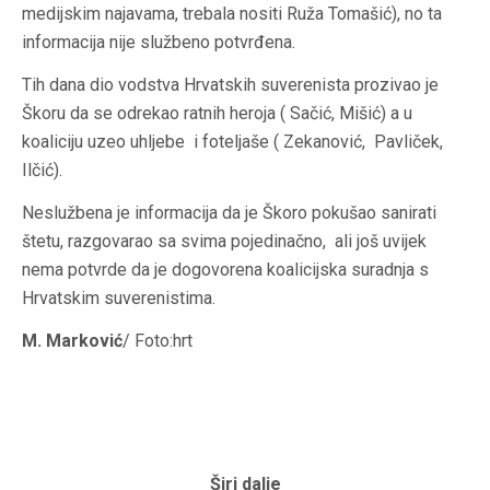
medijskim najavama, trebala nositi Ruža Tomašić), no ta
informacija nije službeno potvrđena.
Tih dana dio vodstva Hrvatskih suverenista prozivao je
Škoru da se odrekao ratnih heroja ( Sačić, Mišić) a u
koaliciju uzeo uhljebe i foteljaše ( Zekanović, Pavliček,
Ilčić).
Neslužbena je informacija da je Škoro pokušao sanirati
štetu, razgovarao sa svima pojedinačno, ali još uvijek
nema potvrde da je dogovorena koalicijska suradnja s
Hrvatskim suverenistima.
M. Marković
/ Foto:hrt
Širi dalje