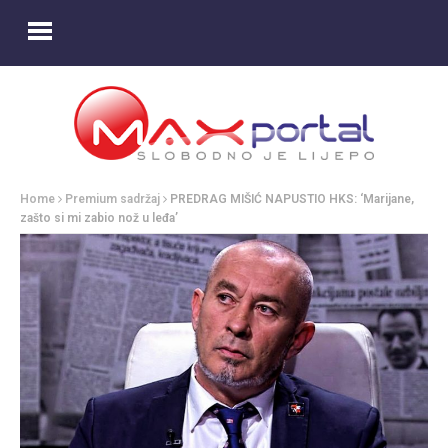
Home
Premium sadržaj
PREDRAG MIŠIĆ NAPUSTIO HKS: ‘Marijane,
zašto si mi zabio nož u leđa’