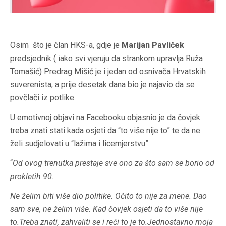
Osim što je član HKS-a, gdje je
Marijan Pavliček
predsjednik ( iako svi vjeruju da strankom upravlja Ruža
Tomašić) Predrag Mišić je i jedan od osnivača Hrvatskih
suverenista, a prije desetak dana bio je najavio da se
povčlači iz potlike.
U emotivnoj objavi na Facebooku objasnio je da čovjek
treba znati stati kada osjeti da “to više nije to” te da ne
želi sudjelovati u “lažima i licemjerstvu”.
“
Od ovog trenutka prestaje sve ono za što sam se borio od
prokletih 90.
Ne želim biti više dio politike. Očito to nije za mene. Dao
sam sve, ne želim više. Kad čovjek osjeti da to više nije
to.Treba znati, zahvaliti se i reći to je to.Jednostavno moja