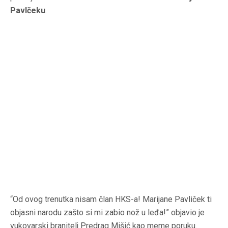
Pavlčeku
.
“Od ovog trenutka nisam član HKS-a! Marijane Pavliček ti
objasni narodu zašto si mi zabio nož u leđa!” objavio je
vukovarski branitelj Predrag Mišić kao meme poruku.