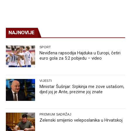
NAJNOVIJE
SPORT
Neviđena rapsodija Hajduka u Europi, četiri
euro gola za 5:2 pobjedu – video
VIJESTI
Ministar Šušnjar: Srpkinja me zove ustašom,
djed joj je Ante, prezime joj znate
PREMIUM SADRŽAJ
Zelenski smijenio veleposlanika u Hrvatskoj