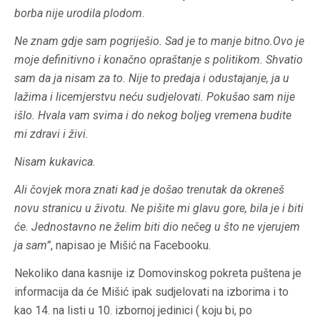
borba nije urodila plodom.
Ne znam gdje sam pogriješio. Sad je to manje bitno.Ovo je
moje definitivno i konačno opraštanje s politikom. Shvatio
sam da ja nisam za to. Nije to predaja i odustajanje, ja u
lažima i licemjerstvu neću sudjelovati. Pokušao sam nije
išlo. Hvala vam svima i do nekog boljeg vremena budite
mi zdravi i živi.
Nisam kukavica.
Ali čovjek mora znati kad je došao trenutak da okreneš
novu stranicu u životu. Ne pišite mi glavu gore, bila je i biti
će. Jednostavno ne želim biti dio nečeg u što ne vjerujem
ja sam”
, napisao je Mišić na Facebooku.
Nekoliko dana kasnije iz Domovinskog pokreta puštena je
informacija da će Mišić ipak sudjelovati na izborima i to
kao 14. na listi u 10. izbornoj jedinici ( koju bi, po