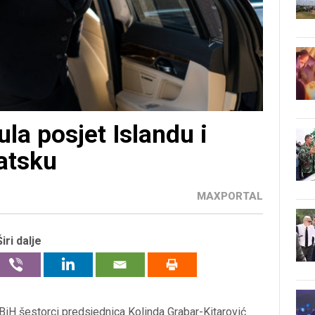
la posjet Islandu i
vatsku
MAXPORTAL
Širi dalje
iH šestorci predsjednica Kolinda Grabar-Kitarović