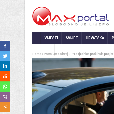
VIJESTI
SVIJET
HRVATSKA
P
GASTRO
Home
Premium sadržaj
Predsjednica prekinula posjet 