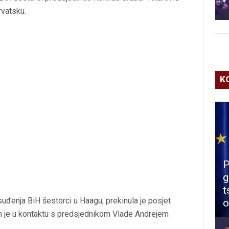
rvatsku.
K
P
g
t
uđenja BiH šestorci u Haagu, prekinula je posjet
o
om je u kontaktu s predsjednikom Vlade Andrejem