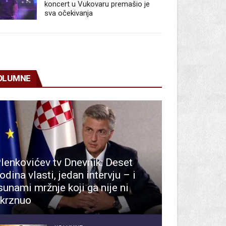
koncert u Vukovaru premašio je
sva očekivanja
OLUMNE
lenkovićev tv Dnevnik: Deset
odina vlasti, jedan intervju – i
sunami mržnje koji ga nije ni
krznuo