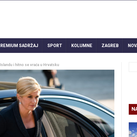
REMIUM SADRŽAJ
SPORT
KOLUMNE
ZAGREB
NOV
Islandu i hitno se vraća u Hrvatsku
N