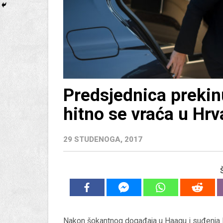
Predsjednica prekinu
hitno se vraća u Hr
29 STUDENOGA, 2017
Nakon šokantnog događaja u Haagu i suđenja B