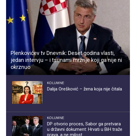
Plenkovićev tv Dnevnik: Deset godina vlasti,
jedan intervju – i tsunami mržnje koji ga nije ni
okrznuo
KOLUMNE
Dalija Orešković – žena koja nije čitala
KOLUMNE
DP otvorio proces, Sabor ga pretvara
u državni dokument: Hrvati u BiH traže
prava, a ne milost