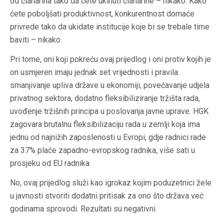
od članarina tako da ćete ukinuti članarine – nikako. Kako
ćete poboljšati produktivnost, konkurentnost domaće
privrede tako da ukidate institucije koje bi se trebale time
baviti – nikako.
Pri tome, oni koji pokreću ovaj prijedlog i oni protiv kojih je
on usmjeren imaju jednak set vrijednosti i pravila:
smanjivanje upliva države u ekonomiji, povećavanje udjela
privatnog sektora, dodatno fleksibiliziranje tržišta rada,
uvođenje tržišnih principa u poslovanja javne uprave. HGK
zagovara brutalnu fleksibilizaciju rada u zemlji koja ima
jednu od najnižih zaposlenosti u Evropi, gdje radnici rade
za 37% plaće zapadno-evropskog radnika, više sati u
prosjeku od EU radnika.
No, ovaj prijedlog služi kao igrokaz kojim poduzetnici žele
u javnosti stvoriti dodatni pritisak za ono što država već
godinama sprovodi. Rezultati su negativni.