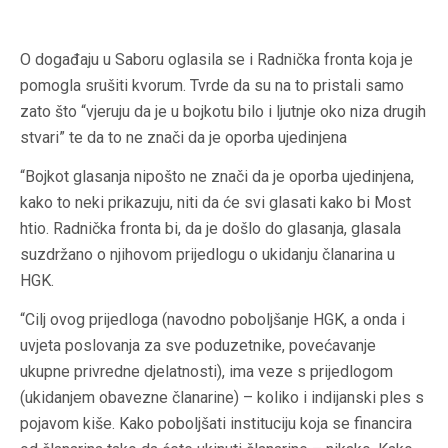
O događaju u Saboru oglasila se i Radnička fronta koja je
pomogla srušiti kvorum. Tvrde da su na to pristali samo
zato što “vjeruju da je u bojkotu bilo i ljutnje oko niza drugih
stvari” te da to ne znači da je oporba ujedinjena
“Bojkot glasanja nipošto ne znači da je oporba ujedinjena,
kako to neki prikazuju, niti da će svi glasati kako bi Most
htio. Radnička fronta bi, da je došlo do glasanja, glasala
suzdržano o njihovom prijedlogu o ukidanju članarina u
HGK.
“Cilj ovog prijedloga (navodno poboljšanje HGK, a onda i
uvjeta poslovanja za sve poduzetnike, povećavanje
ukupne privredne djelatnosti), ima veze s prijedlogom
(ukidanjem obavezne članarine) – koliko i indijanski ples s
pojavom kiše. Kako poboljšati instituciju koja se financira