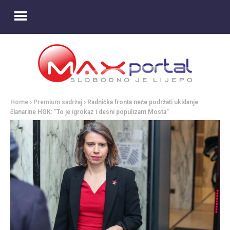
Home
Premium sadržaj
Radnička fronta neće podržati ukidanje
članarine HGK: “To je igrokaz i desni populizam Mosta”