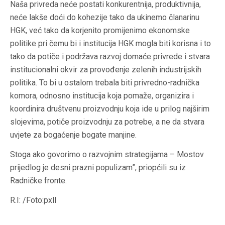
Naša privreda neće postati konkurentnija, produktivnija,
neće lakše doći do kohezije tako da ukinemo članarinu
HGK, već tako da korjenito promijenimo ekonomske
politike pri čemu bi i institucija HGK mogla biti korisna i to
tako da potiče i podržava razvoj domaće privrede i stvara
institucionalni okvir za provođenje zelenih industrijskih
politika. To bi u ostalom trebala biti privredno-radnička
komora, odnosno institucija koja pomaže, organizira i
koordinira društvenu proizvodnju koja ide u prilog najširim
slojevima, potiče proizvodnju za potrebe, a ne da stvara
uvjete za bogaćenje bogate manjine.
Stoga ako govorimo o razvojnim strategijama – Mostov
prijedlog je desni prazni populizam”, priopćili su iz
Radničke fronte.
R.I: /Foto:pxll