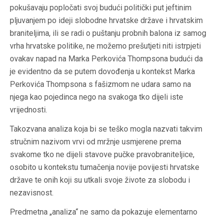
pokušavaju popločati svoj budući politički put jeftinim
pljuvanjem po ideji slobodne hrvatske države i hrvatskim
braniteljima, ili se radi o puštanju probnih balona iz samog
vrha hrvatske politike, ne možemo prešutjeti niti istrpjeti
ovakav napad na Marka Perkovića Thompsona budući da
je evidentno da se putem dovođenja u kontekst Marka
Perkovića Thompsona s fašizmom ne udara samo na
njega kao pojedinca nego na svakoga tko dijeli iste
vrijednosti.
Takozvana analiza koja bi se teško mogla nazvati takvim
stručnim nazivom vrvi od mržnje usmjerene prema
svakome tko ne dijeli stavove pučke pravobraniteljice,
osobito u kontekstu tumačenja novije povijesti hrvatske
države te onih koji su utkali svoje živote za slobodu i
nezavisnost.
Predmetna „analiza“ ne samo da pokazuje elementarno