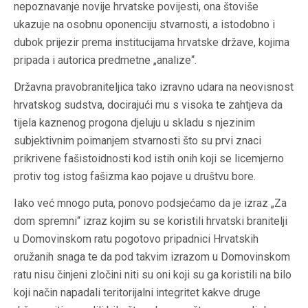
nepoznavanje novije hrvatske povijesti, ona štoviše
ukazuje na osobnu oponenciju stvarnosti, a istodobno i
dubok prijezir prema institucijama hrvatske države, kojima
pripada i autorica predmetne „analize“.
Državna pravobraniteljica tako izravno udara na neovisnost
hrvatskog sudstva, docirajući mu s visoka te zahtjeva da
tijela kaznenog progona djeluju u skladu s njezinim
subjektivnim poimanjem stvarnosti što su prvi znaci
prikrivene fašistoidnosti kod istih onih koji se licemjerno
protiv tog istog fašizma kao pojave u društvu bore.
Iako već mnogo puta, ponovo podsjećamo da je izraz „Za
dom spremni“ izraz kojim su se koristili hrvatski branitelji
u Domovinskom ratu pogotovo pripadnici Hrvatskih
oružanih snaga te da pod takvim izrazom u Domovinskom
ratu nisu činjeni zločini niti su oni koji su ga koristili na bilo
koji način napadali teritorijalni integritet kakve druge