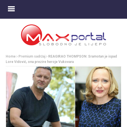
Home
Premium sadržaj
REAGIRAO THOMPSON: Sramotan je ispad
Lore Vidović, ona prezire heroje Vukovara