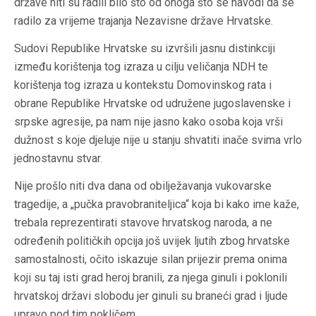
države niti su radili bilo što od onoga što se navodi da se
radilo za vrijeme trajanja Nezavisne države Hrvatske.
Sudovi Republike Hrvatske su izvršili jasnu distinkciji
između korištenja tog izraza u cilju veličanja NDH te
korištenja tog izraza u kontekstu Domovinskog rata i
obrane Republike Hrvatske od udružene jugoslavenske i
srpske agresije, pa nam nije jasno kako osoba koja vrši
dužnost s koje djeluje nije u stanju shvatiti inače svima vrlo
jednostavnu stvar.
Nije prošlo niti dva dana od obilježavanja vukovarske
tragedije, a „pučka pravobraniteljica“ koja bi kako ime kaže,
trebala reprezentirati stavove hrvatskog naroda, a ne
određenih političkih opcija još uvijek ljutih zbog hrvatske
samostalnosti, očito iskazuje silan prijezir prema onima
koji su taj isti grad heroj branili, za njega ginuli i poklonili
hrvatskoj državi slobodu jer ginuli su braneći grad i ljude
upravo pod tim pokličem.