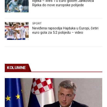
Rijeka – Ilves 1:0 Euro golom Jankovića
Rijeka do nove europske pobjede
SPORT
Neviđena rapsodija Hajduka u Europi, četiri
euro gola za 5:2 pobjedu – video
KOLUMNE