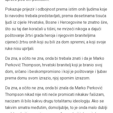
Pokazuje prijezir i odbojnost prema istim onih ljudima koje
bi navodno trebala predstavljati, prema desetinama tisuća
ljudi iz cijele Hrvatske, Bosne i Hercegovine te znatno šire,
što su taj dan koračali u tišini, ne mrzeći nikoga a dajući
poštovanje žrtvi grada heroja i njegovim braniteljima
cijeneći žrtvu onih koji su bili za dom spremni, a koji svoje
ruke nisu uprljali.
Da zna, a očito ne zna, onda bi trebala znati i da je Marko
Perković Thompson, hrvatski branitelj koji je branio svoj
dom, srčano i beskompromisno i koji je poštovanje i ljubav
prema domu svom izrazio, njoj spornim izrazom.
Da zna, a očito ne zna, onda bi znala da Marko Perković
Thompson nikad nije niti neće promicati nikakav fašizam,
nacizam ili bilo kakvu drugu totalitarnu ideologiju. Ako se
takvim smatra međutim, domoljublje, to je onda malo dublji