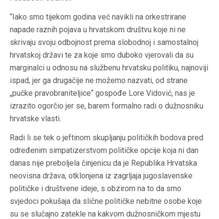
“Iako smo tijekom godina već navikli na orkestrirane
napade raznih pojava u hrvatskom društvu koje ni ne
skrivaju svoju odbojnost prema slobodnoj i samostalnoj
hrvatskoj državi te za koje smo duboko vjerovali da su
marginalci u odnosu na službenu hrvatsku politiku, najnoviji
ispad, jer ga drugačije ne možemo nazvati, od strane
„pučke pravobraniteljice“ gospođe Lore Vidović, nas je
izrazito ogorčio jer se, barem formalno radi o dužnosniku
hrvatske vlasti.
Radi li se tek o jeftinom skupljanju političkih bodova pred
određenim simpatizerstvom političke opcije koja ni dan
danas nije preboljela činjenicu da je Republika Hrvatska
neovisna država, otklonjena iz zagrljaja jugoslavenske
političke i društvene ideje, s obzirom na to da smo
svjedoci pokušaja da slične političke nebitne osobe koje
su se slučajno zatekle na kakvom dužnosničkom mjestu