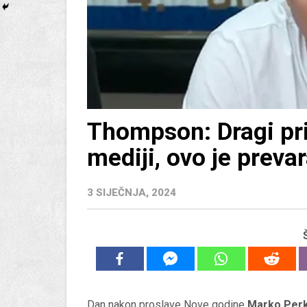
Thompson: Dragi prij
mediji, ovo je preva
3 SIJEČNJA, 2024
Dan nakon proslave Nove godine
Marko Per