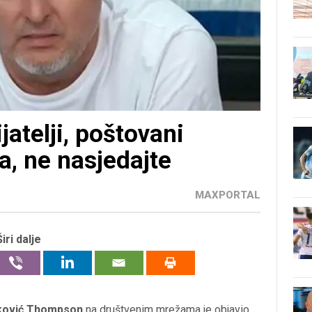
atelji, poštovani
ra, ne nasjedajte
MAXPORTAL
Širi dalje
ković Thompson
na društvenim mrežama je objavio