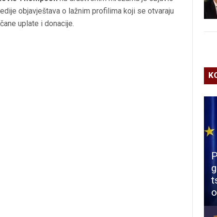
medije objavještava o lažnim profilima koji se otvaraju
čane uplate i donacije.
K
P
g
t
o