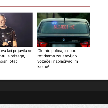
a kći prijavila se
Glumio policajca, pod
otu je prisega,
rotirkama zaustavljao
nosni otac
vozače i naplaćivao im
kazne!