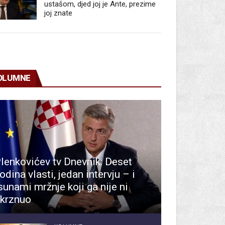
ustašom, djed joj je Ante, prezime
joj znate
OLUMNE
lenkovićev tv Dnevnik: Deset
odina vlasti, jedan intervju – i
sunami mržnje koji ga nije ni
krznuo