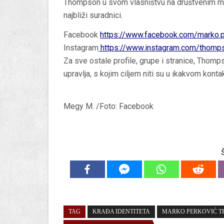
Thompson u svom vlasništvu na društvenim mre
najbliži suradnici.
Facebook
https://www.facebook.com/marko.
Instagram
https://www.instagram.com/thomp
Za sve ostale profile, grupe i stranice, Thom
upravlja, s kojim ciljem niti su u ikakvom konta
Megy M. /Foto: Facebook
TAG
KRAĐA IDENTITETA
MARKO PERKOVIĆ 