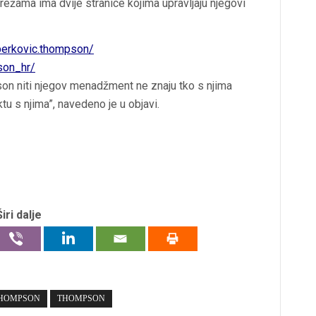
žama ima dvije stranice kojima upravljaju njegovi
perkovic.thompson/
son_hr/
pson niti njegov menadžment ne znaju tko s njima
ktu s njima”, navedeno je u objavi.
Širi dalje
THOMPSON
THOMPSON