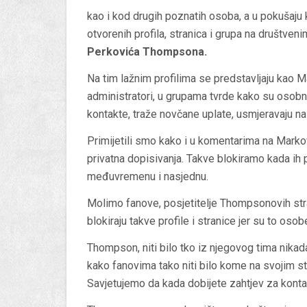
kao i kod drugih poznatih osoba, a u pokušaju k
otvorenih profila, stranica i grupa na društve
Perkovića Thompsona.
Na tim lažnim profilima se predstavljaju kao
administratori, u grupama tvrde kako su osobn
kontakte, traže novčane uplate, usmjeravaju na
Primijetili smo kako i u komentarima na Markovo
privatna dopisivanja. Takve blokiramo kada ih p
međuvremenu i nasjednu.
Molimo fanove, posjetitelje Thompsonovih stra
blokiraju takve profile i stranice jer su to os
Thompson, niti bilo tko iz njegovog tima nikad
kako fanovima tako niti bilo kome na svojim st
Savjetujemo da kada dobijete zahtjev za konta