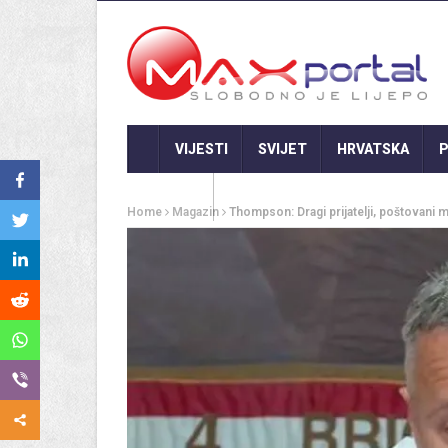
VIJESTI
SVIJET
HRVATSKA
P
GASTRO
Home
Magazin
Thompson: Dragi prijatelji, poštovani m