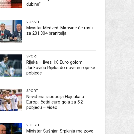
dubine”
VIJESTI
Ministar Medved: Mirovine će rasti
za 201.304 branitelja
SPORT
Rijeka – Ilves 1:0 Euro golom
Jankovića Rijeka do nove europske
pobjede
SPORT
Neviđena rapsodija Hajduka u
Europi, četiri euro gola za 5:2
pobjedu – video
VIJESTI
Ministar Šušnjar: Srpkinja me zove