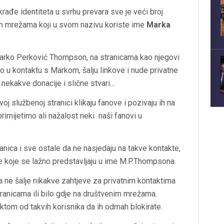
rađe identiteta u svrhu prevara sve je veći broj
nim mrežama koji u svom nazivu koriste ime
Marka
 Marko Perković Thompson, na stranicama kao njegovi
o u kontaktu s Markom, šalju linkove i nude privatne
 nekakve donacije i slične stvari…
j službenoj stranici klikaju fanove i pozivaju ih na
rimijetimo ali nažalost neki naši fanovi u
nica i sve ostale da ne nasjedaju na takve kontakte,
obe koje se lažno predstavljaju u ime M.P.Thompsona.
a ne šalje nikakve zahtjeve za privatnim kontaktima
ranicama ili bilo gdje na društvenim mrežama.
ktom od takvih korisnika da ih odmah blokirate.