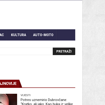
AC
KULTURA
AUTO-MOTO
AJNOVIJE
VIJESTI
Potres uznemirio Dubrovčane:
“Kratko, ali jako. Kao buka iz velike