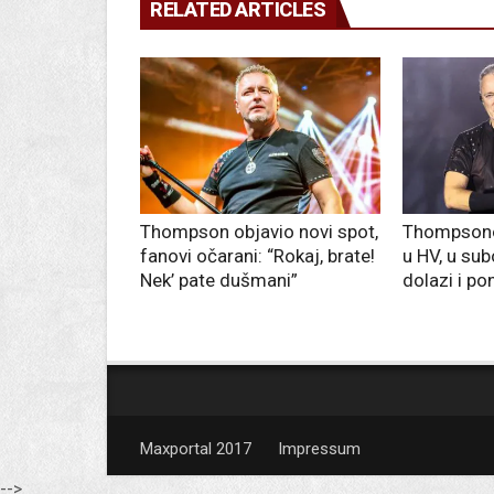
RELATED ARTICLES
Thompson objavio novi spot,
Thompsonov
fanovi očarani: “Rokaj, brate!
u HV, u sub
Nek’ pate dušmani”
dolazi i po
Maxportal 2017
Impressum
-->