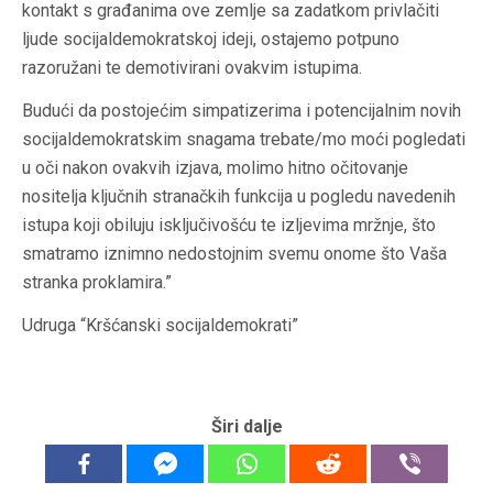
kontakt s građanima ove zemlje sa zadatkom privlačiti
ljude socijaldemokratskoj ideji, ostajemo potpuno
razoružani te demotivirani ovakvim istupima.
Budući da postojećim simpatizerima i potencijalnim novih
socijaldemokratskim snagama trebate/mo moći pogledati
u oči nakon ovakvih izjava, molimo hitno očitovanje
nositelja ključnih stranačkih funkcija u pogledu navedenih
istupa koji obiluju isključivošću te izljevima mržnje, što
smatramo iznimno nedostojnim svemu onome što Vaša
stranka proklamira.”
Udruga “Kršćanski socijaldemokrati”
Širi dalje