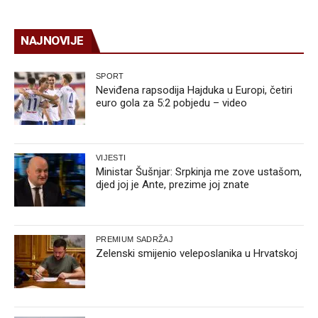
NAJNOVIJE
SPORT
Neviđena rapsodija Hajduka u Europi, četiri
euro gola za 5:2 pobjedu – video
VIJESTI
Ministar Šušnjar: Srpkinja me zove ustašom,
djed joj je Ante, prezime joj znate
PREMIUM SADRŽAJ
Zelenski smijenio veleposlanika u Hrvatskoj