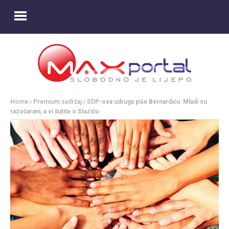
Home
Premium sadržaj
SDP-ova udruga piše Bernardiću: Mladi su
razočarani, a vi šutite o Staziću