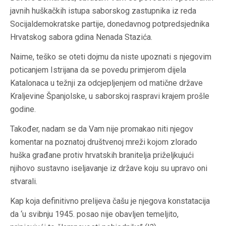
javnih huškačkih istupa saborskog zastupnika iz reda
Socijaldemokratske partije, donedavnog potpredsjednika
Hrvatskog sabora gdina Nenada Stazića.
Naime, teško se oteti dojmu da niste upoznati s njegovim
poticanjem Istrijana da se povedu primjerom dijela
Katalonaca u težnji za odcjepljenjem od matične države
Kraljevine Španjolske, u saborskoj raspravi krajem prošle
godine.
Također, nadam se da Vam nije promakao niti njegov
komentar na poznatoj društvenoj mreži kojom zlorado
huška građane protiv hrvatskih branitelja priželjkujući
njihovo sustavno iseljavanje iz države koju su upravo oni
stvarali.
Kap koja definitivno prelijeva čašu je njegova konstatacija
da ‘u svibnju 1945. posao nije obavljen temeljito,