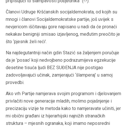
pripisujući to šlampavosti pobjednika” (!?).
Članovi Udruge Kršćanskih socijaldemokrata, od kojih su
mnogi i članovi Socijaldemokratske partije, još uvijek s
nevjericom iščitavaju gore napisano u nadi da će pronaći
nekakav benigniji smisao izjavljenog, međutim preočito je
što ‘pjesnik želi reći’.
Na najdegutantniji način gdin Stazić sa žaljenjem poručuje
da je ‘posao’ koji nedvojbeno podrazumijeva egzekucije
desetine tisuća ljudi BEZ SUĐENJA nije postigao
zadovoljavajući učinak, zamjerajući ‘šlamperaj’ u samoj
provedbi.
Ako vrh Partije namjerava svojim programom i djelovanjem
privlačiti nove generacije mladih, molimo pojašnjenje i
precizaciju vizije te metoda kako to namjeravate učiniti, jer
mi obični građani iz hijerarhijski najnižih stranačkih
struktura – mjesnih ogranaka, koji imamo neposredni