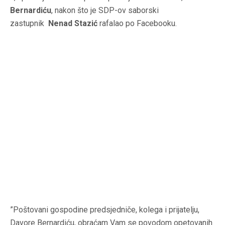
Bernardiću
, nakon što je SDP-ov saborski
zastupnik
Nenad Stazić
rafalao po Facebooku.
”Poštovani gospodine predsjedniče, kolega i prijatelju,
Davore Bernardiću, obraćam Vam se povodom opetovanih