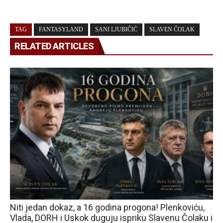
TAG
FANTASYLAND
SANI LJUBIČIĆ
SLAVEN ČOLAK
RELATED ARTICLES
Niti jedan dokaz, a 16 godina progona! Plenkoviću,
Vlada, DORH i Uskok duguju ispriku Slavenu Čolaku i