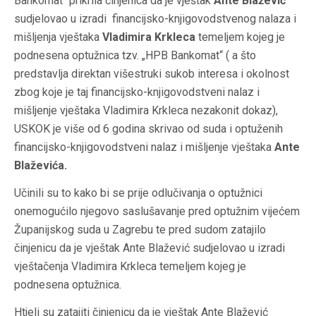
Bankomat“ prikrila činjenica da je vještak
Ante Blažević
sudjelovao u izradi financijsko-knjigovodstvenog nalaza i
mišljenja vještaka
Vladimira Krkleca
temeljem kojeg je
podnesena optužnica tzv. „HPB Bankomat“ ( a što
predstavlja direktan višestruki sukob interesa i okolnost
zbog koje je taj financijsko-knjigovodstveni nalaz i
mišljenje vještaka Vladimira Krkleca nezakonit dokaz),
USKOK je više od 6 godina skrivao od suda i optuženih
financijsko-knjigovodstveni nalaz i mišljenje vještaka
Ante
Blaževića.
Učinili su to kako bi se prije odlučivanja o optužnici
onemogućilo njegovo saslušavanje pred optužnim vijećem
Županijskog suda u Zagrebu te pred sudom zatajilo
činjenicu da je vještak Ante Blažević sudjelovao u izradi
vještačenja Vladimira Krkleca temeljem kojeg je
podnesena optužnica.
Htjeli su zatajiti činjenicu da je vještak Ante Blažević