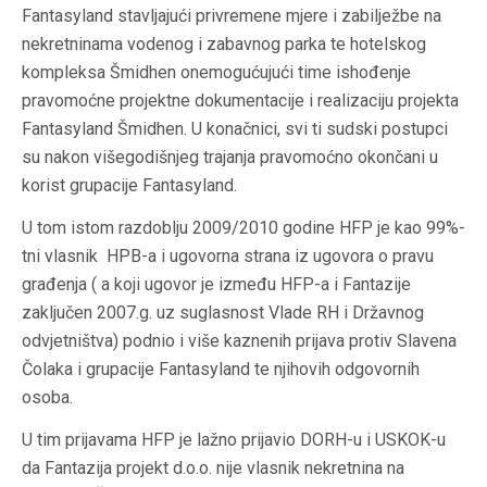
Fantasyland stavljajući privremene mjere i zabilježbe na
nekretninama vodenog i zabavnog parka te hotelskog
kompleksa Šmidhen onemogućujući time ishođenje
pravomoćne projektne dokumentacije i realizaciju projekta
Fantasyland Šmidhen. U konačnici, svi ti sudski postupci
su nakon višegodišnjeg trajanja pravomoćno okončani u
korist grupacije Fantasyland.
U tom istom razdoblju 2009/2010 godine HFP je kao 99%-
tni vlasnik HPB-a i ugovorna strana iz ugovora o pravu
građenja ( a koji ugovor je između HFP-a i Fantazije
zaključen 2007.g. uz suglasnost Vlade RH i Državnog
odvjetništva) podnio i više kaznenih prijava protiv Slavena
Čolaka i grupacije Fantasyland te njihovih odgovornih
osoba.
U tim prijavama HFP je lažno prijavio DORH-u i USKOK-u
da Fantazija projekt d.o.o. nije vlasnik nekretnina na