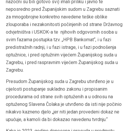
nazočni su bili gotovo svi) imali priliku i javno te
neposredno pred Županijskim sudom u Zagrebu saznati
za mnogobrojne konkretno navedene teške oblike
zlouporaba i nezakonitosti počinjenih od strane Državnog
odvjetništva i USKOK-a te njihovih odgovornih osoba u
svim fazama postupka tzv. „HPB Bankomat“, i u fazi
predistražnih radnji, i u fazi istrage, i u fazi podnošenja
optužnice, i pred optužnim vijećem Županijskog suda u
Zagrebu, i pred raspravnim vijećem Županijskog suda u
Zagrebu.
Presudom Županijskog suda u Zagrebu utvrđeno je u
cijelosti postupanje sukladno zakonu i propisanim
procedurama od strane svih optuženih a u odnosu na
optuženog Slavena Čolaka je utvrđeno da isti nije počinio
nikakvo kazneno djelo „jer niti jedan provedeni dokaz ne
upućuje, a kamoli da bi dokazao navedenu tvrdnju.“
Kako je 2023. godine donesena i presuda u predmetu