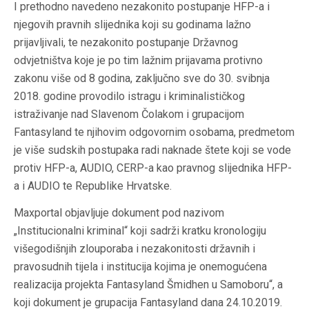
I prethodno navedeno nezakonito postupanje HFP-a i
njegovih pravnih slijednika koji su godinama lažno
prijavljivali, te nezakonito postupanje Državnog
odvjetništva koje je po tim lažnim prijavama protivno
zakonu više od 8 godina, zaključno sve do 30. svibnja
2018. godine provodilo istragu i kriminalističkog
istraživanje nad Slavenom Čolakom i grupacijom
Fantasyland te njihovim odgovornim osobama, predmetom
je više sudskih postupaka radi naknade štete koji se vode
protiv HFP-a, AUDIO, CERP-a kao pravnog slijednika HFP-
a i AUDIO te Republike Hrvatske.
Maxportal objavljuje dokument pod nazivom
„Institucionalni kriminal“ koji sadrži kratku kronologiju
višegodišnjih zlouporaba i nezakonitosti državnih i
pravosudnih tijela i institucija kojima je onemogućena
realizacija projekta Fantasyland Šmidhen u Samoboru“, a
koji dokument je grupacija Fantasyland dana 24.10.2019.