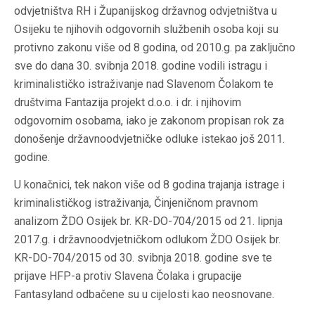
odvjetništva RH i Županijskog državnog odvjetništva u
Osijeku te njihovih odgovornih službenih osoba koji su
protivno zakonu više od 8 godina, od 2010.g. pa zaključno
sve do dana 30. svibnja 2018. godine vodili istragu i
kriminalističko istraživanje nad Slavenom Čolakom te
društvima Fantazija projekt d.o.o. i dr. i njihovim
odgovornim osobama, iako je zakonom propisan rok za
donošenje državnoodvjetničke odluke istekao još 2011.
godine.
U konačnici, tek nakon više od 8 godina trajanja istrage i
kriminalističkog istraživanja, Činjeničnom pravnom
analizom ŽDO Osijek br. KR-DO-704/2015 od 21. lipnja
2017.g. i državnoodvjetničkom odlukom ŽDO Osijek br.
KR-DO-704/2015 od 30. svibnja 2018. godine sve te
prijave HFP-a protiv Slavena Čolaka i grupacije
Fantasyland odbačene su u cijelosti kao neosnovane.