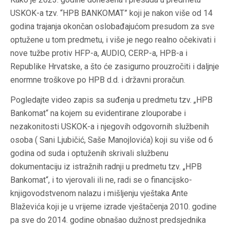
USKOK-a tzv. “HPB BANKOMAT” koji je nakon više od 14
godina trajanja okončan oslobađajućom presudom za sve
optužene u tom predmetu, i više je nego realno očekivati i
nove tužbe protiv HFP-a, AUDIO, CERP-a, HPB-a i
Republike Hrvatske, a što će zasigurno prouzročiti i daljnje
enormne troškove po HPB d.d. i državni proračun.
Pogledajte video zapis sa suđenja u predmetu tzv. „HPB
Bankomat“ na kojem su evidentirane zlouporabe i
nezakonitosti USKOK-a i njegovih odgovornih službenih
osoba ( Sani Ljubičić, Saše Manojlovića) koji su više od 6
godina od suda i optuženih skrivali službenu
dokumentaciju iz istražnih radnji u predmetu tzv. „HPB
Bankomat“, i to vjerovali ili ne, radi se o financijsko-
knjigovodstvenom nalazu i mišljenju vještaka Ante
Blaževića koji je u vrijeme izrade vještačenja 2010. godine
pa sve do 2014. godine obnašao dužnost predsjednika