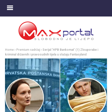
Home
Premium sadržaj
Serijal ‘HPB Bankomat’ (1) Zlouporabe i
kriminal državnih i pravosudnih tijela u slučaju Fantasyland