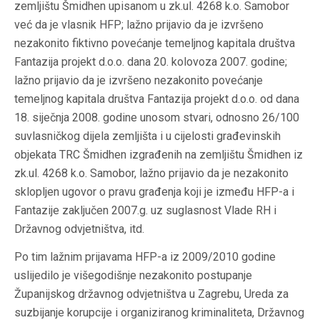
zemljištu Šmidhen upisanom u zk.ul. 4268 k.o. Samobor
već da je vlasnik HFP; lažno prijavio da je izvršeno
nezakonito fiktivno povećanje temeljnog kapitala društva
Fantazija projekt d.o.o. dana 20. kolovoza 2007. godine;
lažno prijavio da je izvršeno nezakonito povećanje
temeljnog kapitala društva Fantazija projekt d.o.o. od dana
18. siječnja 2008. godine unosom stvari, odnosno 26/100
suvlasničkog dijela zemljišta i u cijelosti građevinskih
objekata TRC Šmidhen izgrađenih na zemljištu Šmidhen iz
zk.ul. 4268 k.o. Samobor, lažno prijavio da je nezakonito
sklopljen ugovor o pravu građenja koji je između HFP-a i
Fantazije zaključen 2007.g. uz suglasnost Vlade RH i
Državnog odvjetništva, itd.
Po tim lažnim prijavama HFP-a iz 2009/2010 godine
uslijedilo je višegodišnje nezakonito postupanje
Županijskog državnog odvjetništva u Zagrebu, Ureda za
suzbijanje korupcije i organiziranog kriminaliteta, Državnog