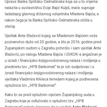
Uprave Banke Splitsko-Dalmatinske koja se u to vrijeme
nalazila u suvlasništvu Ecije Bajić Kuljiš, inače supruge
tadašnjeg glavnog državnog odvjetnika Mladena Bajića, a
nakon čega je ta Banka Splitsko-Dalmatinska otišla u
stečaj.
Vještak Ante Blažević kojeg sa Mladenom Bajićem veže
poznanstvo duže od 20 godine, a što je 2016. godine pred
Županijskim sudom u Zagrebu potvrdio i sam vještak Ante
Blažević, po nalogu Mladena Bajića i USKOK-a angažiran je
u izradi i financijsko-knjigovodstvenog nalaza i mišljenja u
predmetu tzv. „HPB Bankomat“ te je isti sudjelovao i u
izradi financijsko-knjigovodstvenog nalaza i mišljenja
vještaka Vladimira Krkleca temeljem kojeg je podnesena
optužnica tzv. „HPB Bankomat“.
Kako bi se pred optužnim vijećem Županijskog suda u
Zagrebu koje je odlučivalo o optužnici tzv. „HPB