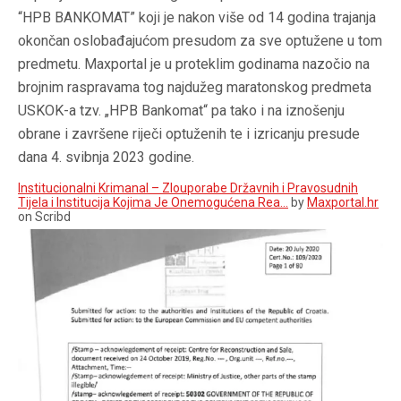
“HPB BANKOMAT” koji je nakon više od 14 godina trajanja
okončan oslobađajućom presudom za sve optužene u tom
predmetu. Maxportal je u proteklim godinama nazočio na
brojnim raspravama tog najdužeg maratonskog predmeta
USKOK-a tzv. „HPB Bankomat“ pa tako i na iznošenju
obrane i završene riječi optuženih te i izricanju presude
dana 4. svibnja 2023 godine.
Institucionalni Krimanal – Zlouporabe Državnih i Pravosudnih
Tijela i Institucija Kojima Je Onemogućena Rea…
by
Maxportal.hr
on Scribd