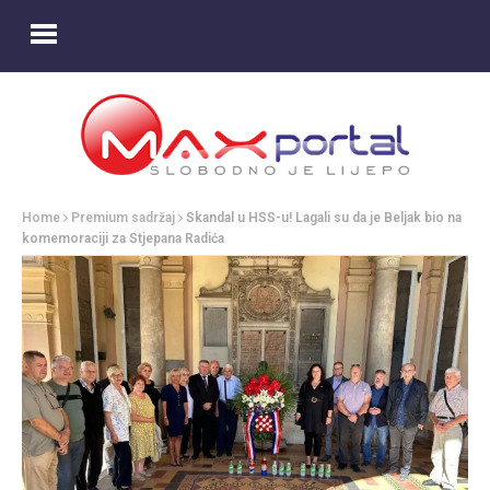
Home
Premium sadržaj
Skandal u HSS-u! Lagali su da je Beljak bio na
komemoraciji za Stjepana Radića