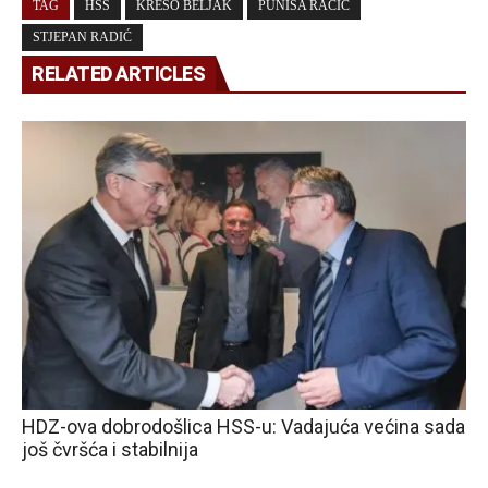
TAG
HSS
KREŠO BELJAK
PUNIŠA RAČIĆ
STJEPAN RADIĆ
RELATED ARTICLES
HDZ-ova dobrodošlica HSS-u: Vadajuća većina sada
još čvršća i stabilnija