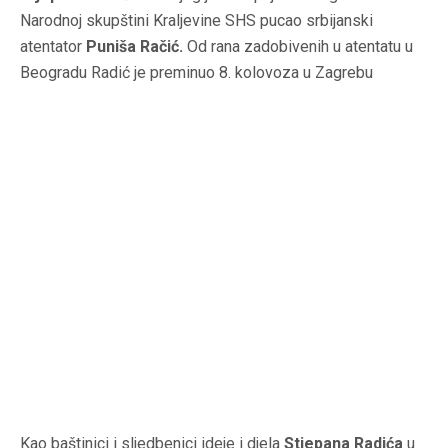
Narodnoj skupštini Kraljevine SHS pucao srbijanski
atentator
Puniša Račić.
Od rana zadobivenih u atentatu u
Beogradu Radić je preminuo 8. kolovoza u Zagrebu
Kao baštinici i sljedbenici ideje i djela
Stjepana Radića
u