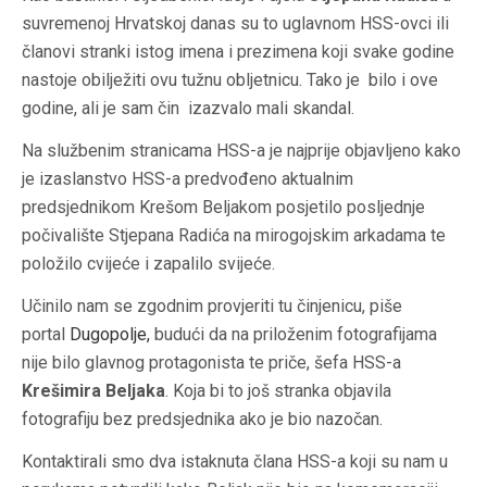
suvremenoj Hrvatskoj danas su to uglavnom HSS-ovci ili
članovi stranki istog imena i prezimena koji svake godine
nastoje obilježiti ovu tužnu obljetnicu. Tako je bilo i ove
godine, ali je sam čin izazvalo mali skandal.
Na službenim stranicama HSS-a je najprije objavljeno kako
je izaslanstvo HSS-a predvođeno aktualnim
predsjednikom Krešom Beljakom posjetilo posljednje
počivalište Stjepana Radića na mirogojskim arkadama te
položilo cvijeće i zapalilo svijeće.
Učinilo nam se zgodnim provjeriti tu činjenicu, piše
portal
Dugopolje
,
budući da na priloženim fotografijama
nije bilo glavnog protagonista te priče, šefa HSS-a
Krešimira Beljaka
. Koja bi to još stranka objavila
fotografiju bez predsjednika ako je bio nazočan.
Kontaktirali smo dva istaknuta člana HSS-a koji su nam u