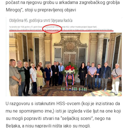
počast na njegovu grobu u arkadama zagrebačkog groblja
Mirogoj”, stoji u prepravljenoj objavi
U razgovoru s istaknutim HSS-ovcem (koji je inzistirao da
mu ne spominjemo ime,) isti je izgleda više ljut na one koji
su mogli popraviti stvari na “seljačkoj sceni”, nego na
Beljaka, a nisu napravili ništa iako su mogli.