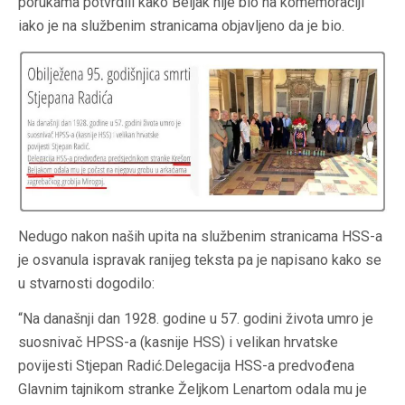
porukama potvrdili kako Beljak nije bio na komemoraciji
iako je na službenim stranicama objavljeno da je bio.
Nedugo nakon naših upita na službenim stranicama HSS-a
je osvanula ispravak ranijeg teksta pa je napisano kako se
u stvarnosti dogodilo:
“Na današnji dan 1928. godine u 57. godini života umro je
suosnivač HPSS-a (kasnije HSS) i velikan hrvatske
povijesti Stjepan Radić.Delegacija HSS-a predvođena
Glavnim tajnikom stranke Željkom Lenartom odala mu je