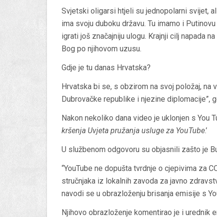
Svjetski oligarsi htjeli su jednopolarni svijet, 
ima svoju duboku državu. Tu imamo i Putinovu 
igrati još značajniju ulogu. Krajnji cilj napada
Bog po njihovom uzusu.
Gdje je tu danas Hrvatska?
Hrvatska bi se, s obzirom na svoj položaj, na v
Dubrovačke republike i njezine diplomacije”, g
Nakon nekoliko dana video je uklonjen s You Tu
kršenja Uvjeta pružanja usluge za YouTube
.’
U službenom odgovoru su objasnili zašto je 
“YouTube ne dopušta tvrdnje o cjepivima za 
stručnjaka iz lokalnih zavoda za javno zdravst
navodi se u obrazloženju brisanja emisije s Yo
Njihovo obrazloženje komentirao je i urednik e