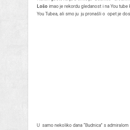
Lošo
imao je rekordu gledanost i na You tube k
You Tubea, ali smo ju ju pronašli o opet je do
U samo nekoliko dana “Budnica” s admiralom 