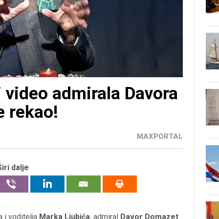
i video admirala Davora
e rekao!
MAXPORTAL
Širi dalje
 i voditelja
Marka Ljubića
, admiral
Davor Domazet