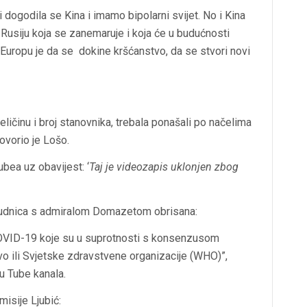
ali dogodila se Kina i imamo bipolarni svijet. No i Kina
Rusiju koja se zanemaruje i koja će u budućnosti
 na Europu je da se dokine kršćanstvo, da se stvori novi
eličinu i broj stanovnika, trebala ponašali po načelima
ovorio je Lošo.
bea uz obavijest: ‘
Taj je videozapis uklonjen zbog
Budnica s admiralom Domazetom obrisana:
COVID-19 koje su u suprotnosti s konsenzusom
vo ili Svjetske zdravstvene organizacije (WHO)”,
u Tube kanala.
misije Ljubić: