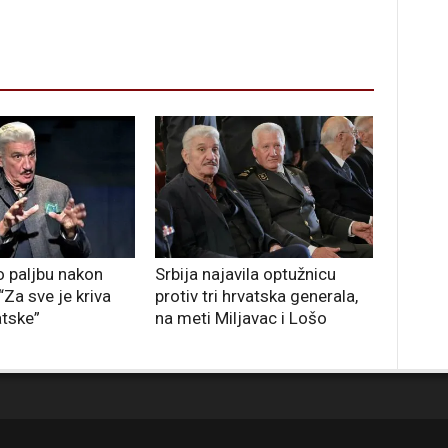
 paljbu nakon
Srbija najavila optužnicu
“Za sve je kriva
protiv tri hrvatska generala,
atske”
na meti Miljavac i Lošo