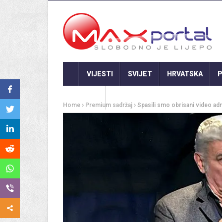
VIJESTI
SVIJET
HRVATSKA
P
GASTRO
Home
Premium sadržaj
Spasili smo obrisani video ad