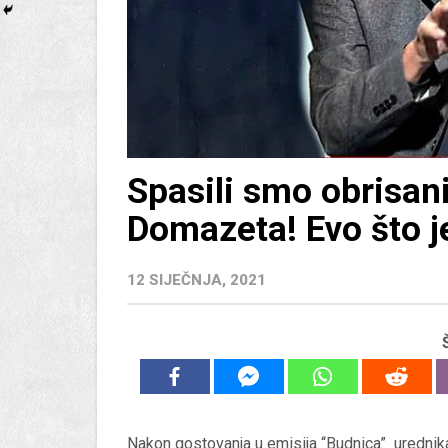
Spasili smo obrisan
Domazeta! Evo što j
12 SIJEČNJA, 2021
Nakon gostovanja u emisija “Budnica” urednika