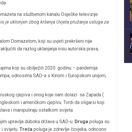
eda.
Domazeta na službenom kanalu Osječke televizije
pis je uklonjen zbog kršenja Uvjeta pružanja usluga za
alom Domazetom, koji su uvjeti prekršeni nije
ljučiti da razlog uklanjanja nisu autorska prava,
jima koji su obilježili 2020. godinu – pandemija
Trumpa, odnosima SAD-a s Kinom i Europskom unijom,
ruskog cjepiva i onog koje nam dolazi sa Zapada (
gleskom i američkom cjepivu. Tvrdi da oligarsi koji
tava i manipuliraju ostatkom svijeta.
ojim upravlja duboka država u SAD-u.
Druga
poluga su
 i svijetu.
Treća
poluga je zdravlje čovjeka, odnosno