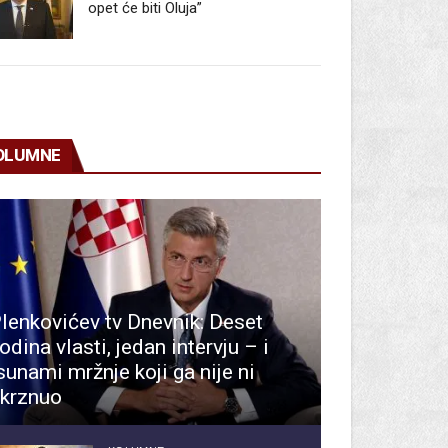
opet će biti Oluja”
OLUMNE
lenkovićev tv Dnevnik: Deset
odina vlasti, jedan intervju – i
sunami mržnje koji ga nije ni
krznuo