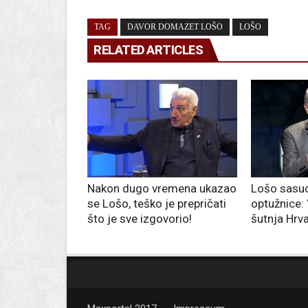
TAG
DAVOR DOMAZET LOŠO
LOŠO
RELATED ARTICLES
Nakon dugo vremena ukazao
Lošo sasuo
se Lošo, teško je prepričati
optužnice: 
što je sve izgovorio!
šutnja Hrv