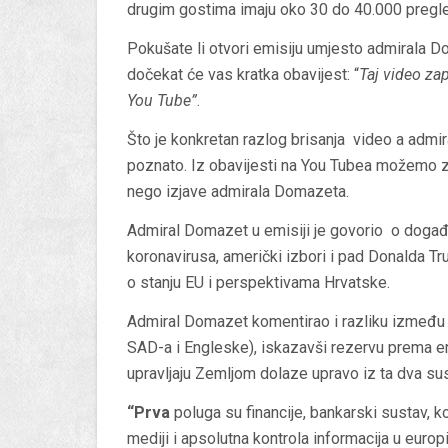
drugim gostima imaju oko 30 do 40.000 pregl
Pokušate li otvori emisiju umjesto admirala 
dočekat će vas kratka obavijest: “
Taj video za
You Tube”
.
Što je konkretan razlog brisanja video a admir
poznato. Iz obavijesti na You Tubea možemo zak
nego izjave admirala Domazeta.
Admiral Domazet u emisiji je govorio o događa
koronavirusa, američki izbori i pad Donalda 
o stanju EU i perspektivama Hrvatske.
Admiral Domazet komentirao i razliku između 
SAD-a i Engleske), iskazavši rezervu prema en
upravljaju Zemljom dolaze upravo iz ta dva sus
“Prva
poluga su financije, bankarski sustav, k
mediji i apsolutna kontrola informacija u europi