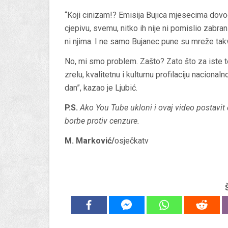
“Koji cinizam!? Emisija Bujica mjesecima dovodi
cjepivu, svemu, nitko ih nije ni pomislio zabrani
ni njima. I ne samo Bujanec pune su mreže takv
No, mi smo problem. Zašto? Zato što za iste te
zrelu, kvalitetnu i kulturnu profilaciju naciona
dan”, kazao je Ljubić.
P.S.
Ako You Tube ukloni i ovaj video postavi
borbe protiv cenzure.
M. Marković/
osječkatv