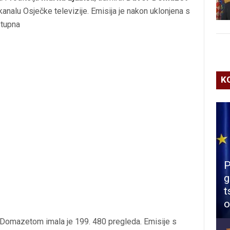
analu Osječke televizije. Emisija je nakon uklonjena s
stupna
K
P
g
t
o
Domazetom imala je 199. 480 pregleda. Emisije s