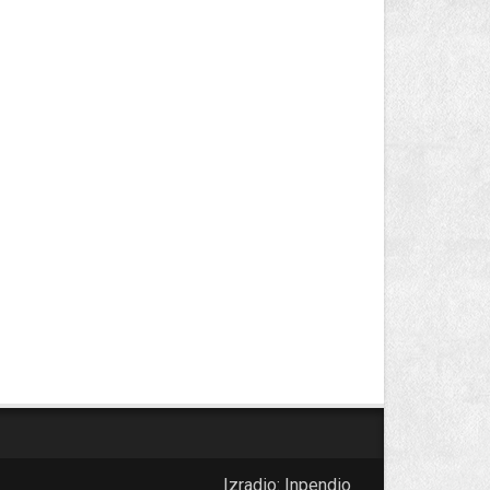
Izradio:
Inpendio