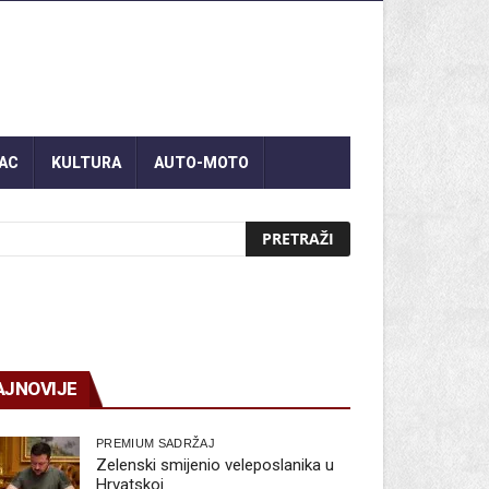
AC
KULTURA
AUTO-MOTO
AJNOVIJE
PREMIUM SADRŽAJ
Zelenski smijenio veleposlanika u
Hrvatskoj