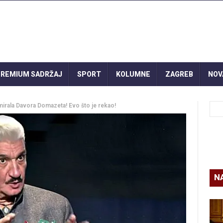
REMIUM SADRŽAJ
SPORT
KOLUMNE
ZAGREB
NOV
mirala Davora Domazeta! Evo što je rekao!
N