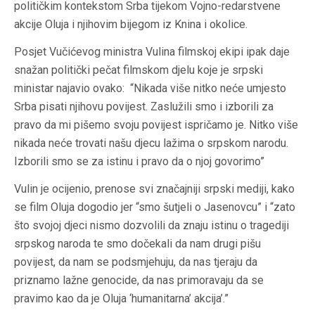
političkim kontekstom Srba tijekom Vojno-redarstvene
akcije Oluja i njihovim bijegom iz Knina i okolice.
Posjet Vučićevog ministra Vulina filmskoj ekipi ipak daje
snažan politički pečat filmskom djelu koje je srpski
ministar najavio ovako: “Nikada više nitko neće umjesto
Srba pisati njihovu povijest. Zaslužili smo i izborili za
pravo da mi pišemo svoju povijest ispričamo je. Nitko više
nikada neće trovati našu djecu lažima o srpskom narodu.
Izborili smo se za istinu i pravo da o njoj govorimo”
Vulin je ocijenio, prenose svi značajniji srpski mediji, kako
se film Oluja dogodio jer “smo šutjeli o Jasenovcu” i “zato
što svojoj djeci nismo dozvolili da znaju istinu o tragediji
srpskog naroda te smo dočekali da nam drugi pišu
povijest, da nam se podsmjehuju, da nas tjeraju da
priznamo lažne genocide, da nas primoravaju da se
pravimo kao da je Oluja ‘humanitarna’ akcija’.”