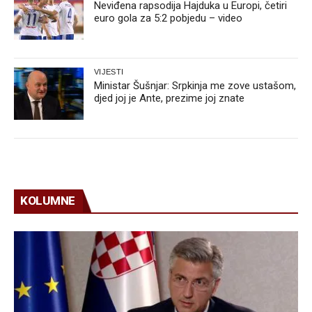
Neviđena rapsodija Hajduka u Europi, četiri
euro gola za 5:2 pobjedu – video
VIJESTI
Ministar Šušnjar: Srpkinja me zove ustašom,
djed joj je Ante, prezime joj znate
KOLUMNE