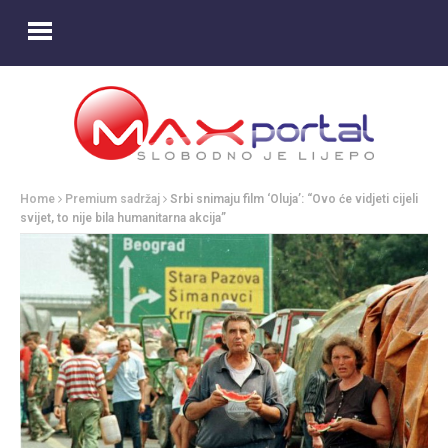
Home
Premium sadržaj
Srbi snimaju film ‘Oluja’: “Ovo će vidjeti cijeli
svijet, to nije bila humanitarna akcija”