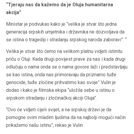
“Tjeraju nas da kažemo da je Oluja humanitarna
akcija”
Ministar je podvukao kako je “velika je stvar što jedna
generacija srpskih umjetnika i državnika ne dozvoljava da
se istina o tragediji i stradanju srpskog naroda zaboravi”. “
Velika je stvar što ćemo na velikom platnu vidjeti istinitu
priču o Oluji. Kada drugi povijest prave za nas i kada drugi
odlučuju o nama onda se o nama govore laži i predstavljaju
se kao istina, onda nas primoravaju da priznamo tuđe
genocide, tuđe zločine prihvatimo kao svoje” Vulin je
dodao i kako je filmska ekipa “uložila sebe u istinu o
srpskom stradanju i zločinačkoj akciji Oluja”.
“Ovo će vidjeti cijeli svijet, a na srpskoj državi je da
pomogne ovim mladim ljudima da na najbolji mogući način
prikažemo našu istinu”, rekao je Vulin.