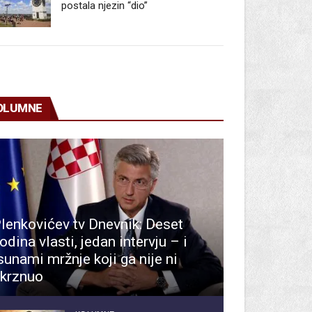
postala njezin “dio”
OLUMNE
lenkovićev tv Dnevnik: Deset
odina vlasti, jedan intervju – i
sunami mržnje koji ga nije ni
krznuo