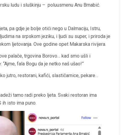
orsku ludu i sluškinju – poluusmenu Anu Brnabić.
, pa gdje je bolje otići nego u Dalmaciju, Istru,
judima na srpskom jeziku, i ljudi su super, i priroda je
ekom ljetovanja. Ove godine opet Makarska rivijera.
nove palače, trgovina Borovo… kad smo ušli i
 “Ajme, fala Bogu da je netko naš ušao!”
 jutro, restorani, kafići, slastičarnice, pekare…
adeži tamo radi preko ljeta. Svaki restoran ima
 ih isto ima puno.