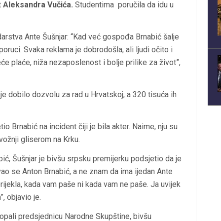
t
Aleksandra Vučića.
Studentima poručila da idu u
arstva Ante Šušnjar: “Kad već gospođa Brnabić šalje
poruci. Svaka reklama je dobrodošla, ali ljudi očito i
će plaće, niža nezaposlenost i bolje prilike za život”,
je dobilo dozvolu za rad u Hrvatskoj, a 320 tisuća ih
io Brnabić na incident čiji je bila akter. Naime, nju su
ožnji gliserom na Krku.
ć, Šušnjar je bivšu srpsku premijerku podsjetio da je
zvao se Anton Brnabić, a ne znam da ima ijedan Ante
porijekla, kada vam paše ni kada vam ne paše. Ja uvijek
, objavio je.
opali predsjednicu Narodne Skupštine, bivšu