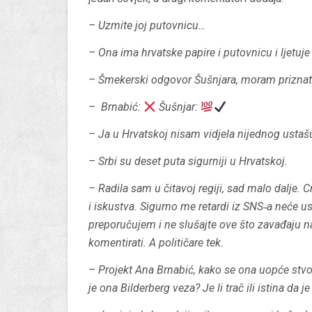
– Uzmite joj putovnicu…
– Ona ima hrvatske papire i putovnicu i ljetuj
– Šmekerski odgovor Šušnjara, moram priznat
– Brnabić:
Šušnjar:
– Ja u Hrvatskoj nisam vidjela nijednog usta
– Srbi su deset puta sigurniji u Hrvatskoj.
– Radila sam u čitavoj regiji, sad malo dalje.
i iskustva. Sigurno me retardi iz SNS‐a neće us
preporučujem i ne slušajte ove što zavađaju n
komentirati. A političare tek.
– Projekt Ana Brnabić, kako se ona uopće stvorila
je ona Bilderberg veza? Je li trač ili istina da 