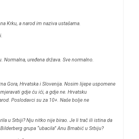
e na Krku, a narod im naziva ustašama.
i.
šu. Normalna, uređena država. Sve normalno.
 Crna Gora, Hrvatska i Slovenija. Nosim lijepe uspomene
mjeravati gdje ću ići, a gdje ne. Hrvatsku
arod. Poslodavci su za 10+. Naše bolje ne
 u Srbiji? Nju nitko nije birao. Je li trač ili istina da
je Bilderberg grupa “ubacila” Anu Brnabić u Srbiju?