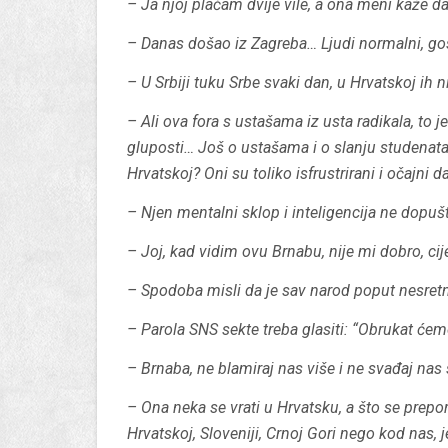
– Ja njoj plaćam dvije vile, a ona meni kaže d
– Danas došao iz Zagreba… Ljudi normalni, gost
– U Srbiji tuku Srbe svaki dan, u Hrvatskoj ih n
– Ali ova fora s ustašama iz usta radikala, to je
gluposti… Još o ustašama i o slanju studenata
Hrvatskoj? Oni su toliko isfrustrirani i očajni d
– Njen mentalni sklop i inteligencija ne dopuš
– Joj, kad vidim ovu
Brnabu
, nije mi dobro, cij
– Spodoba misli da je sav narod poput nesretn
– Parola SNS sekte treba glasiti: “Obrukat ćemo
–
Brnaba
, ne blamiraj nas više i ne svađaj nas
– Ona neka se vrati u Hrvatsku, a što se prepor
Hrvatskoj, Sloveniji, Crnoj Gori nego kod nas, j