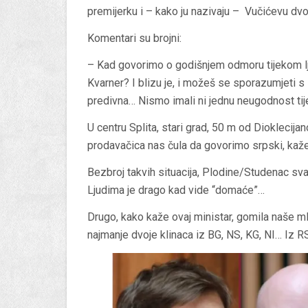
premijerku i – kako ju nazivaju – Vučićevu dv
Komentari su brojni:
– Kad govorimo o godišnjem odmoru tijekom ljeta
Kvarner? I blizu je, i možeš se sporazumjeti s l
predivna… Nismo imali ni jednu neugodnost tij
U centru Splita, stari grad, 50 m od Dioklecija
prodavačica nas čula da govorimo srpski, kaže:
Bezbroj takvih situacija, Plodine/Studenac svako
Ljudima je drago kad vide “domaće”…
Drugo, kako kaže ovaj ministar, gomila naše ml
najmanje dvoje klinaca iz BG, NS, KG, NI… Iz RS