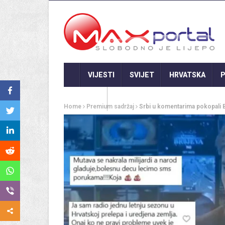
VIJESTI
SVIJET
HRVATSKA
P
GASTRO
Home
Premium sadržaj
Srbi u komentarima pokopali Br