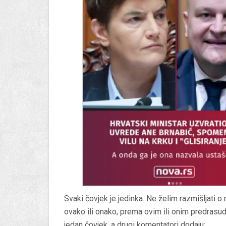
Svaki čovjek je jedinka. Ne želim razmišljati o
ovako ili onako, prema ovim ili onim predrasuda
jedan čovjek, a drugi komentatori dodaju: