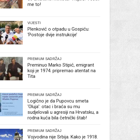
me to!
VIJESTI
Plenković o otpadu u Gospiću:
‘Postoje dvije instrukcije’
PREMIUM SADRŽAJ
Preminuo Marko Stipić, emigrant
koji je 1974. pripremao atentat na
Tita
PREMIUM SADRŽAJ
Logično je da Pupovcu smeta
‘Oluja’: otac i braća su mu
sudjelovali u agresiji na Hrvatsku, a
rodna kuća bila četnički štab!
PREMIUM SADRŽAJ
Vojvodina nije Srbija. Kako je 1918.