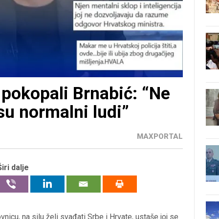
pokopali Brnabić: “Ne
 su normalni ludi”
MAXPORTAL
Širi dalje
nicu, na silu želi svađati Srbe i Hrvate, ustaše joj se