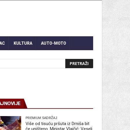
AC
KULTURA
AUTO-MOTO
AJNOVIJE
PREMIUM SADRŽAJ
Više od tisuću pršuta iz Drniša bit
će uništeno. Ministar Vlajčić: Veseli