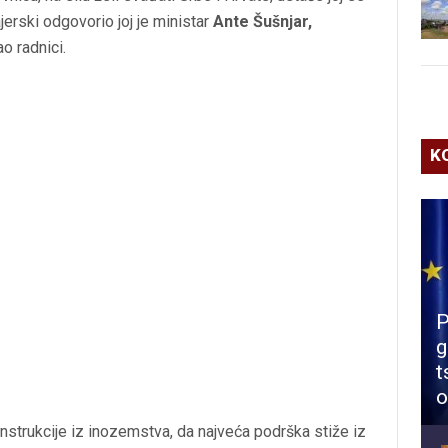
erski odgovorio joj je ministar
Ante Šušnjar,
ao radnici.
K
P
g
t
o
 instrukcije iz inozemstva, da najveća podrška stiže iz