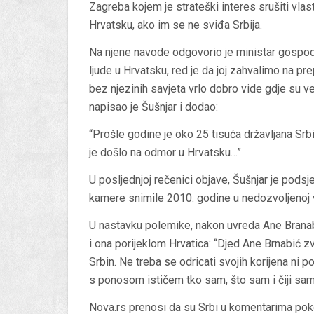
Zagreba kojem je strateški interes srušiti vlas
Hrvatsku, ako im se ne sviđa Srbija.
Na njene navode odgovorio je ministar gospod
ljude u Hrvatsku, red je da joj zahvalimo na pre
bez njezinih savjeta vrlo dobro vide gdje su ve
napisao je Šušnjar i dodao:
“Prošle godine je oko 25 tisuća državljana Srbi
je došlo na odmor u Hrvatsku…”
U posljednjoj rečenici objave, Šušnjar je podsjet
kamere snimile 2010. godine u nedozvoljenoj v
U nastavku polemike, nakon uvreda Ane Branabi
i ona porijeklom Hrvatica: “Djed Ane Brnabić 
Srbin. Ne treba se odricati svojih korijena ni 
s ponosom ističem tko sam, što sam i čiji sam”
Nova.rs prenosi da su Srbi u komentarima pok