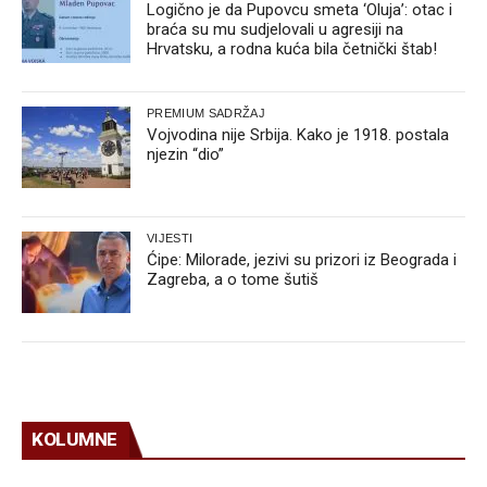
Logično je da Pupovcu smeta ‘Oluja’: otac i
braća su mu sudjelovali u agresiji na
Hrvatsku, a rodna kuća bila četnički štab!
PREMIUM SADRŽAJ
Vojvodina nije Srbija. Kako je 1918. postala
njezin “dio”
VIJESTI
Ćipe: Milorade, jezivi su prizori iz Beograda i
Zagreba, a o tome šutiš
KOLUMNE