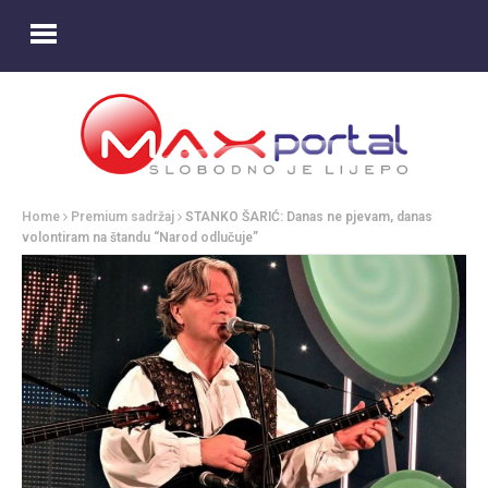
Home
Premium sadržaj
STANKO ŠARIĆ: Danas ne pjevam, danas
volontiram na štandu “Narod odlučuje”