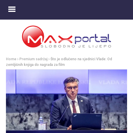
Home
Premium sadržaj
Što je odlučeno na sjednici Vlade: Od
zemljišnih knjiga do nagrada za film