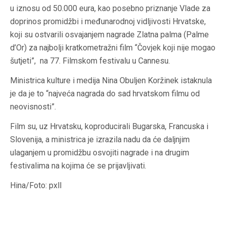
u iznosu od 50.000 eura, kao posebno priznanje Vlade za
doprinos promidžbi i međunarodnoj vidljivosti Hrvatske,
koji su ostvarili osvajanjem nagrade Zlatna palma (Palme
d’Or) za najbolji kratkometražni film “Čovjek koji nije mogao
šutjeti”, na 77. Filmskom festivalu u Cannesu.
Ministrica kulture i medija Nina Obuljen Koržinek istaknula
je da je to “najveća nagrada do sad hrvatskom filmu od
neovisnosti”.
Film su, uz Hrvatsku, koproducirali Bugarska, Francuska i
Slovenija, a ministrica je izrazila nadu da će daljnjim
ulaganjem u promidžbu osvojiti nagrade i na drugim
festivalima na kojima će se prijavljivati.
Hina/Foto: pxll