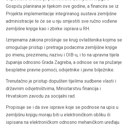
Gospiću planirana je tijekom ove godine, a financira se iz
Projekta implementacije integriranog sustava zemljišne
administracije te će se u nju smjestiti sve ručno vođene
zemljišne knjige kao i zbirke isprava u RH.
Izmjenama zakona proširuje se krug ovlaštenika kojima se
omogućuje pristup i pretraga podacima zemljišne knjige
po imenu, prezimenu, nazivu i OIB-u, i to na upravna tijela
županija odnosno Grada Zagreba, a odnose se na pružanje
besplatne pravne pomoći, odvjetnike i javne bilježnike.
Trenutačno je pristup dopušten tijelima sudbene vlasti i
državnim odvjetništvima, Ministarstvu financija i
Hrvatskom zavodu za socijalni rad.
Propisuje se i da sve isprave koje se podnose na upis u
zemljišnu knjigu moraju biti u elektroničkom obliku ili
ispisana na elektroničkom odnosno mehaničkom uređaju.