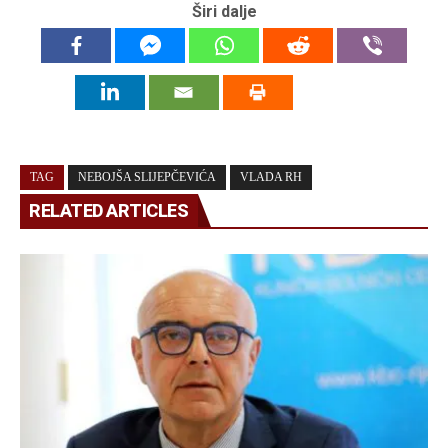
Širi dalje
TAG
NEBOJŠA SLIJEPČEVIĆA
VLADA RH
RELATED ARTICLES