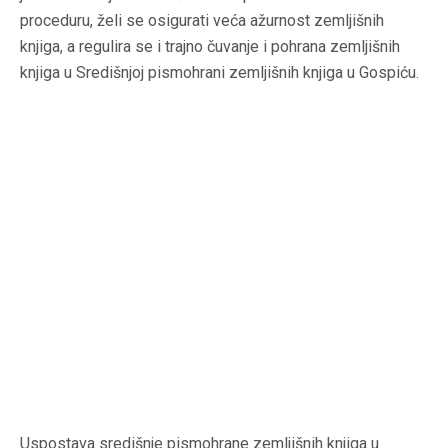
proceduru, želi se osigurati veća ažurnost zemljišnih
knjiga, a regulira se i trajno čuvanje i pohrana zemljišnih
knjiga u Središnjoj pismohrani zemljišnih knjiga u Gospiću.
Uspostava središnje pismohrane zemljišnih knjiga u