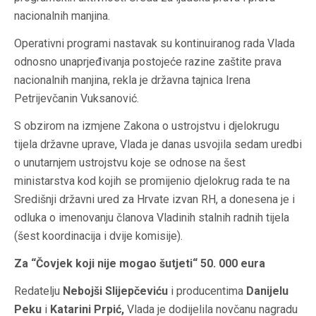
nacionalnih manjina.
Operativni programi nastavak su kontinuiranog rada Vlada
odnosno unaprjeđivanja postojeće razine zaštite prava
nacionalnih manjina, rekla je državna tajnica Irena
Petrijevčanin Vuksanović.
S obzirom na izmjene Zakona o ustrojstvu i djelokrugu
tijela državne uprave, Vlada je danas usvojila sedam uredbi
o unutarnjem ustrojstvu koje se odnose na šest
ministarstva kod kojih se promijenio djelokrug rada te na
Središnji državni ured za Hrvate izvan RH, a donesena je i
odluka o imenovanju članova Vladinih stalnih radnih tijela
(šest koordinacija i dvije komisije).
Za “Čovjek koji nije mogao šutjeti“ 50. 000 eura
Redatelju
Nebojši Slijepčeviću
i producentima
Danijelu
Peku
i
Katarini Prpić,
Vlada je dodijelila novčanu nagradu