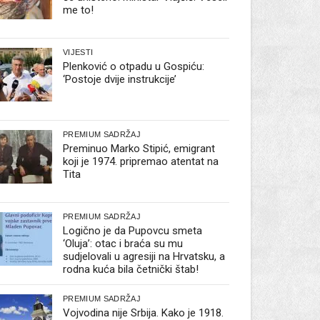
me to!
VIJESTI
Plenković o otpadu u Gospiću:
‘Postoje dvije instrukcije’
PREMIUM SADRŽAJ
Preminuo Marko Stipić, emigrant
koji je 1974. pripremao atentat na
Tita
PREMIUM SADRŽAJ
Logično je da Pupovcu smeta
‘Oluja’: otac i braća su mu
sudjelovali u agresiji na Hrvatsku, a
rodna kuća bila četnički štab!
PREMIUM SADRŽAJ
Vojvodina nije Srbija. Kako je 1918.