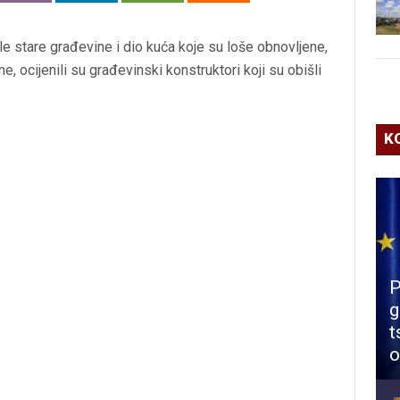
le stare građevine i dio kuća koje su loše obnovljene,
 ocijenili su građevinski konstruktori koji su obišli
K
P
g
t
o