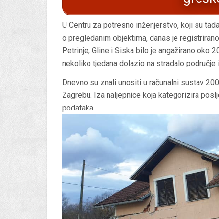
U Centru za potresno inženjerstvo, koji su ta
o pregledanim objektima, danas je registriran
Petrinje, Gline i Siska bilo je angažirano oko 2
nekoliko tjedana dolazio na stradalo područje
Dnevno su znali unositi u računalni sustav 20
Zagrebu. Iza naljepnice koja kategorizira pos
podataka.