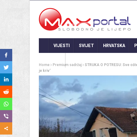
VIJESTI
SVIJET
HRVATSKA
P
GASTRO
Home
Premium sadržaj
STRUKA O POTRESU: Sve ošteće
je kriv‘