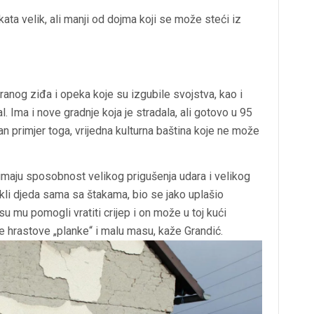
kata velik, ali manji od dojma koji se može steći iz
anog ziđa i opeka koje su izgubile svojstva, kao i
. Ima i nove gradnje koja je stradala, ali gotovo u 95
ran primjer toga, vrijedna kulturna baština koje ne može
 imaju sposobnost velikog prigušenja udara i velikog
ekli djeda sama sa štakama, bio se jako uplašio
su mu pomogli vratiti crijep i on može u toj kući
hrastove „planke“ i malu masu, kaže Grandić.