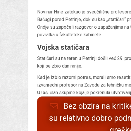
Novinar Hine zatekao je sveučilišne profesore
Bačugi pored Petrinje, dok su kao „statičari“ p
Ondje su započeli razgovor o zapažanjima na te
povratka u fakultetske kabinete.
Vojska statičara
Statičari su na teren u Petrinji došli već 29. p
koji se zbio dan ranije.
Kad je izbio razorni potres, morali smo resetir
izvanredni profesor na Zavodu za tehničku m
Uroš
, član skupine koja je pokrenula utvrđiva
Bez obzira na kriti
su relativno dobro podn
grešk