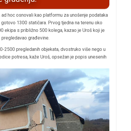
da ad hoc osnovali kao platformu za unošenje podataka
o gotovo 1300 statičara. Prvog tjedna na terenu oko
00 ekipa s približno 500 kolega, kazao je Uroš koji je
 i pregledavao građevine.
00-2500 pregledanih objekata, dvostruko više nego u
ljedice potresa, kaže Uroš, opsežan je popis unesenih