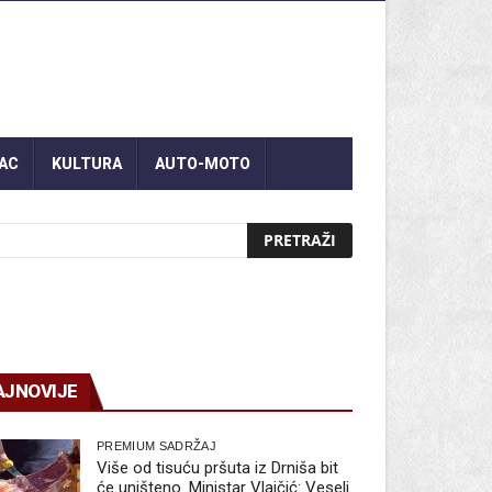
AC
KULTURA
AUTO-MOTO
AJNOVIJE
PREMIUM SADRŽAJ
Više od tisuću pršuta iz Drniša bit
će uništeno. Ministar Vlajčić: Veseli