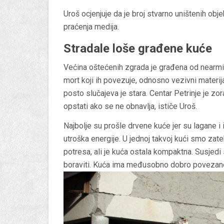
Uroš ocjenjuje da je broj stvarno uništenih obje
praćenja medija.
Stradale loše građene kuće
Većina oštećenih zgrada je građena od nearmir
mort koji ih povezuje, odnosno vezivni materijal
posto slučajeva je stara. Centar Petrinje je zo
opstati ako se ne obnavlja, ističe Uroš.
Najbolje su prošle drvene kuće jer su lagane i
utroška energije. U jednoj takvoj kući smo zat
potresa, ali je kuća ostala kompaktna. Susjedi 
boraviti. Kuća ima međusobno dobro povezane 