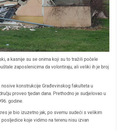
ki, a kasnije su se onima koji su to tražili počele
štale zaposlenicima da volontiraju, ali veliki ih je broj
a nosive konstrukcije Građevinskog fakulteta u
odručju proveo tjedan dana. Prethodno je sudjelovao u
996. godine.
tres je bio izuzetno jak, po svemu sudeći s velikim
i posljedice koje vidimo na terenu nisu izvan