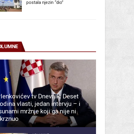
postala njezin “dio”
OLUMNE
lenkovićev tv Dnevnik: Deset
odina vlasti, jedan intervju – i
sunami mržnje koji ga nije ni
krznuo