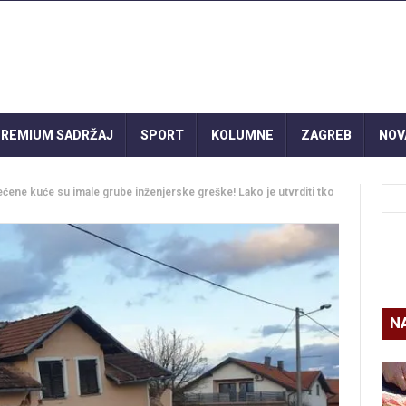
REMIUM SADRŽAJ
SPORT
KOLUMNE
ZAGREB
NOV
ne kuće su imale grube inženjerske greške! Lako je utvrditi tko
N