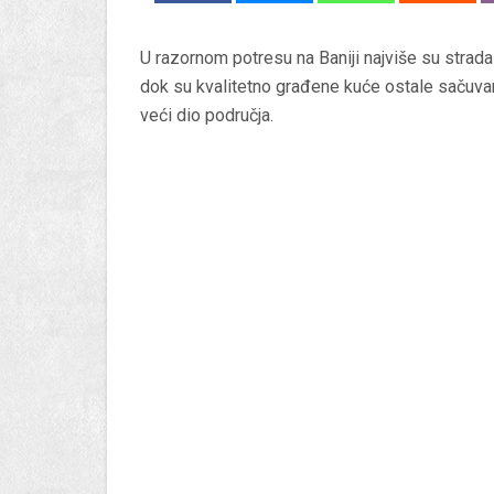
U razornom potresu na Baniji najviše su strada
dok su kvalitetno građene kuće ostale sačuvane,
veći dio područja.