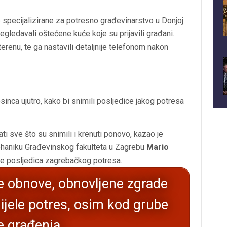
 specijalizirane za potresno građevinarstvo u Donjoj
regledavali oštećene kuće koje su prijavili građani.
renu, te ga nastavili detaljnije telefonom nakon
rosinca ujutro, kako bi snimili posljedice jakog potresa
ati sve što su snimili i krenuti ponovo, kazao je
ehaniku Građevinskog fakulteta u Zagrebu
Mario
nje posljedica zagrebačkog potresa.
ke obnove, obnovljene zgrade
ijele potres, osim kod grube
e građenja.