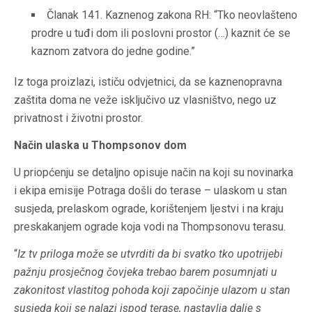
Članak 141. Kaznenog zakona RH: “Tko neovlašteno
prodre u tuđi dom ili poslovni prostor (…) kaznit će se
kaznom zatvora do jedne godine.”
Iz toga proizlazi, ističu odvjetnici, da se kaznenopravna
zaštita doma ne veže isključivo uz vlasništvo, nego uz
privatnost i životni prostor.
Način ulaska u Thompsonov dom
U priopćenju se detaljno opisuje način na koji su novinarka
i ekipa emisije Potraga došli do terase – ulaskom u stan
susjeda, prelaskom ograde, korištenjem ljestvi i na kraju
preskakanjem ograde koja vodi na Thompsonovu terasu.
“
Iz tv priloga može se utvrditi da bi svatko tko upotrijebi
pažnju prosječnog čovjeka trebao barem posumnjati u
zakonitost vlastitog pohoda koji započinje ulazom u stan
susjeda koji se nalazi ispod terase, nastavlja dalje s