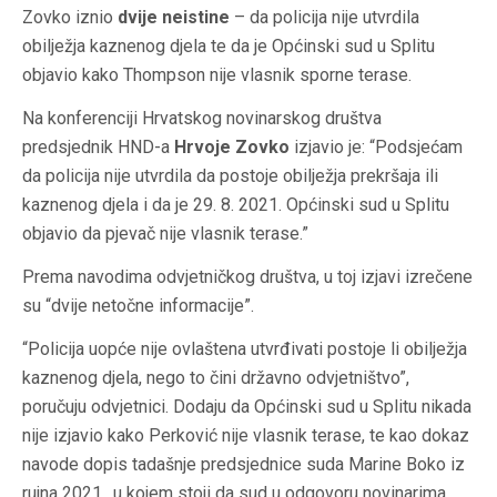
Zovko iznio
dvije neistine
– da policija nije utvrdila
obilježja kaznenog djela te da je Općinski sud u Splitu
objavio kako Thompson nije vlasnik sporne terase.
Na konferenciji Hrvatskog novinarskog društva
predsjednik HND-a
Hrvoje Zovko
izjavio je: “Podsjećam
da policija nije utvrdila da postoje obilježja prekršaja ili
kaznenog djela i da je 29. 8. 2021. Općinski sud u Splitu
objavio da pjevač nije vlasnik terase.”
Prema navodima odvjetničkog društva, u toj izjavi izrečene
su “dvije netočne informacije”.
“Policija uopće nije ovlaštena utvrđivati postoje li obilježja
kaznenog djela, nego to čini državno odvjetništvo”,
poručuju odvjetnici. Dodaju da Općinski sud u Splitu nikada
nije izjavio kako Perković nije vlasnik terase, te kao dokaz
navode dopis tadašnje predsjednice suda Marine Boko iz
rujna 2021., u kojem stoji da sud u odgovoru novinarima