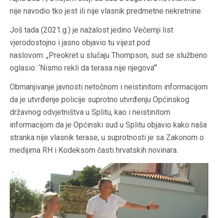
nije navodio tko jest ili nije vlasnik predmetne nekretnine.
Još tada (2021.g.) je nažalost jedino Večernji list
vjerodostojno i jasno objavio tu vijest pod
naslovom:
„Preokret u slučaju Thompson, sud se službeno
oglasio: ‘Nismo rekli da terasa nije njegova’“
Obmanjivanje javnosti netočnom i neistinitom informacijom
da je utvrđenje policije suprotno utvrđenju Općinskog
državnog odvjetništva u Splitu, kao i neistinitom
informacijom da je Općinski sud u Splitu objavio kako naša
stranka nije vlasnik terase, u suprotnosti je sa Zakonom o
medijima RH i Kodeksom časti hrvatskih novinara.