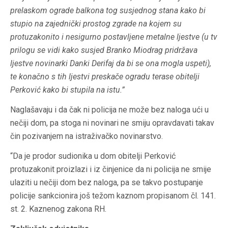
prelaskom ograde balkona tog susjednog stana kako bi
stupio na zajednički prostog zgrade na kojem su
protuzakonito i nesigurno postavljene metalne ljestve (u tv
prilogu se vidi kako susjed Branko Miodrag pridržava
ljestve novinarki Danki Derifaj da bi se ona mogla uspeti),
te konačno s tih ljestvi preskače ogradu terase obitelji
Perković kako bi stupila na istu.”
Naglašavaju i da čak ni policija ne može bez naloga ući u
nečiji dom, pa stoga ni novinari ne smiju opravdavati takav
čin pozivanjem na istraživačko novinarstvo.
“Da je prodor sudionika u dom obitelji Perković
protuzakonit proizlazi i iz činjenice da ni policija ne smije
ulaziti u nečiji dom bez naloga, pa se takvo postupanje
policije sankcionira još težom kaznom propisanom čl. 141.
st. 2. Kaznenog zakona RH.