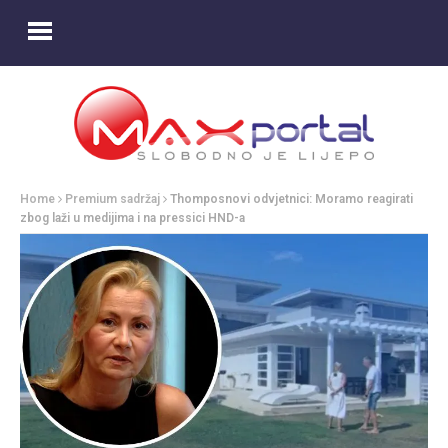
Home
Premium sadržaj
Thomposnovi odvjetnici: Moramo reagirati
zbog laži u medijima i na pressici HND-a