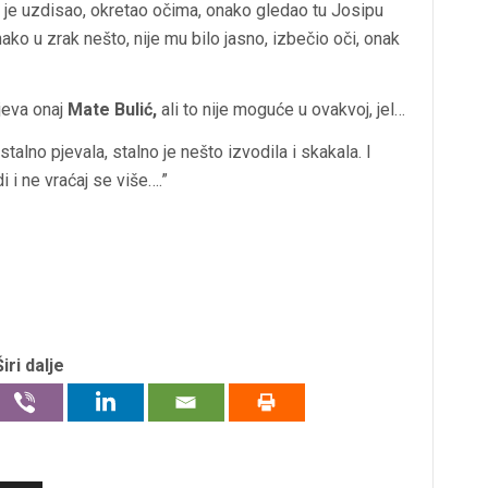
je uzdisao, okretao očima, onako gledao tu Josipu
ko u zrak nešto, nije mu bilo jasno, izbečio oči, onak
pjeva onaj
Mate Bulić,
ali to nije moguće u ovakvoj, jel…
stalno pjevala, stalno je nešto izvodila i skakala. I
i i ne vraćaj se više….”
Širi dalje