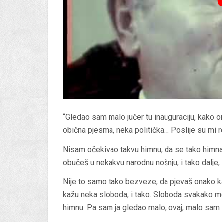
“Gledao sam malo jučer tu inauguraciju, kako on
obična pjesma, neka politička… Poslije su mi 
Nisam očekivao takvu himnu, da se tako himna
obučeš u nekakvu narodnu nošnju, i tako dalje, 
Nije to samo tako bezveze, da pjevaš onako ka
kažu neka sloboda, i tako. Sloboda svakako mož
himnu. Pa sam ja gledao malo, ovaj, malo sam p