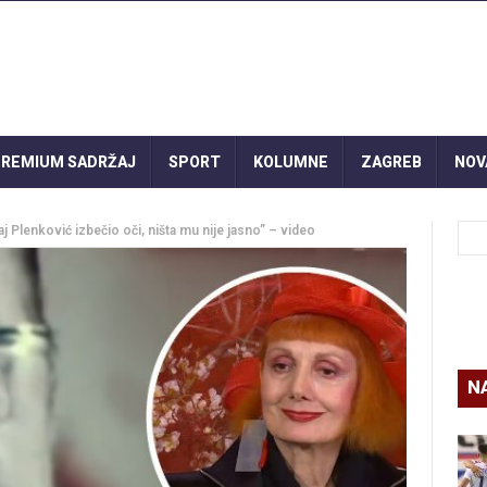
REMIUM SADRŽAJ
SPORT
KOLUMNE
ZAGREB
NOV
j Plenković izbečio oči, ništa mu nije jasno” – video
N