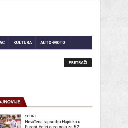
AC
KULTURA
AUTO-MOTO
AJNOVIJE
SPORT
Neviđena rapsodija Hajduka u
Europi, četiri euro gola za 5:2