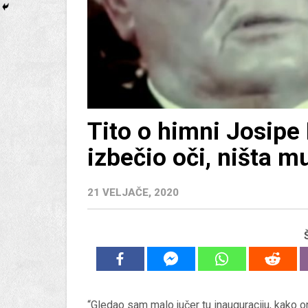
Tito o himni Josipe 
izbečio oči, ništa m
21 VELJAČE, 2020
“Gledao sam malo jučer tu inauguraciju, kako on