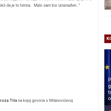
rekli da je to himna… Malo sam bio iznenađen…”
K
P
g
t
o
roza Tita
na kojoj govoria o Milanovićevoj