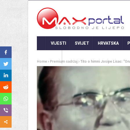
VIJESTI
SVIJET
HRVATSKA
P
GASTRO
Home
Premium sadržaj
Tito o himni Josipe Lisac: “Ona