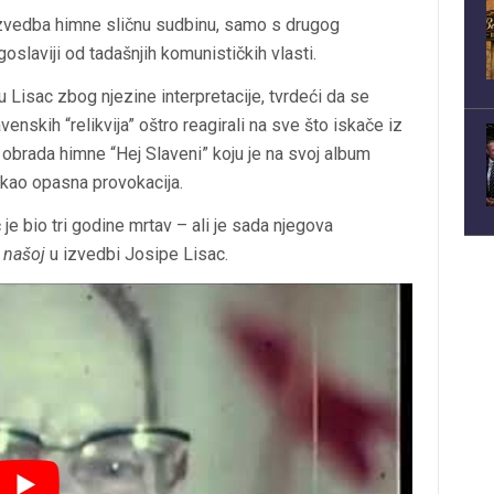
 izvedba himne sličnu sudbinu, samo s drugog
goslaviji od tadašnjih komunističkih vlasti.
 Lisac zbog njezine interpretacije, tvrdeći da se
venskih “relikvija” oštro reagirali na sve što iskače iz
 obrada himne “Hej Slaveni” koju je na svoj album
a kao opasna provokacija.
je bio tri godine mrtav – ali je sada njegova
j našoj
u izvedbi Josipe Lisac.