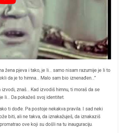
a žena pjeva i tako, je li… samo nisam razumije je li to
rekli da je to himna… Malo sam bio iznenađen…”
 izvodi, znaš… Kad izvodiš himnu, ti moraš da se
je li… Da pokažeš svoj identitet.
ko ti dođe. Pa postoje nekakva pravila. I sad neki
e biti, ali ne takva, da iznakažuješ, da iznakaziš
romatrao ove koji su došli na tu inauguraciju.