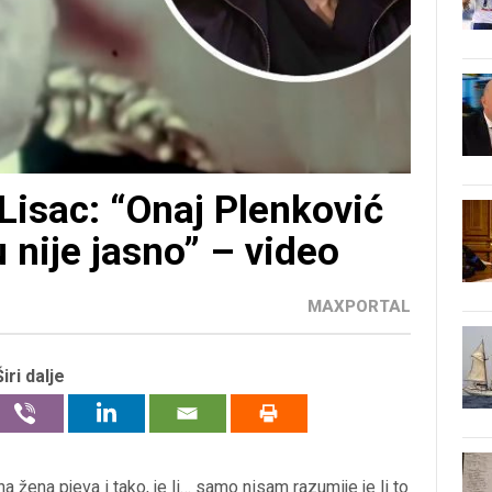
Lisac: “Onaj Plenković
u nije jasno” – video
MAXPORTAL
Širi dalje
a žena pjeva i tako, je li… samo nisam razumije je li to