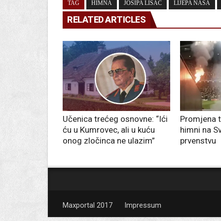
TAG
HIMNA
JOSIPA LISAC
LIJEPA NAŠA
RELATED ARTICLES
Učenica trećeg osnovne: “Ići
Promjena t
ću u Kumrovec, ali u kuću
himni na S
onog zločinca ne ulazim”
prvenstvu
Maxportal 2017
Impressum