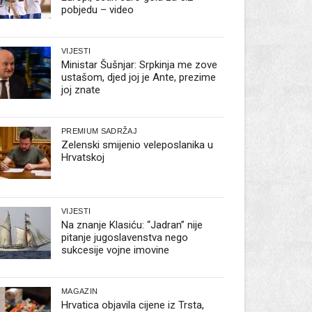
pobjedu – video
VIJESTI
Ministar Šušnjar: Srpkinja me zove
ustašom, djed joj je Ante, prezime
joj znate
PREMIUM SADRŽAJ
Zelenski smijenio veleposlanika u
Hrvatskoj
VIJESTI
Na znanje Klasiću: “Jadran” nije
pitanje jugoslavenstva nego
sukcesije vojne imovine
MAGAZIN
Hrvatica objavila cijene iz Trsta,