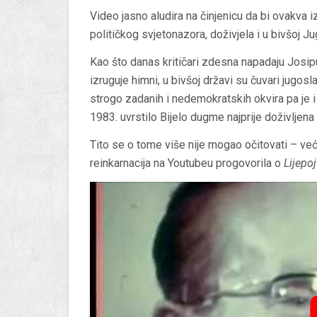
Video jasno aludira na činjenicu da bi ovakva
političkog svjetonazora, doživjela i u bivšoj Ju
Kao što danas kritičari zdesna napadaju Josipu
izruguje himni, u bivšoj državi su čuvari jugosla
strogo zadanih i nedemokratskih okvira pa je i
1983. uvrstilo Bijelo dugme najprije doživljen
Tito se o tome više nije mogao očitovati – već 
reinkarnacija na Youtubeu progovorila o
Lijepo