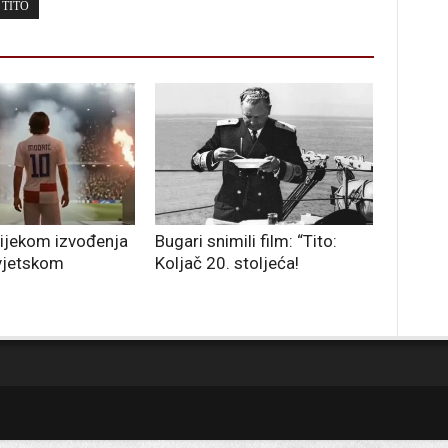
TITO
ijekom izvođenja
Bugari snimili film: “Tito:
vjetskom
Koljač 20. stoljeća!