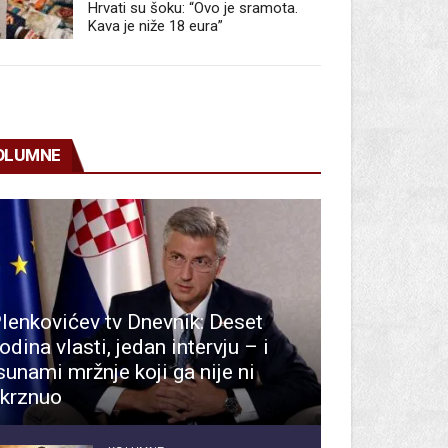
Hrvati su šoku: “Ovo je sramota.
Kava je niže 18 eura”
OLUMNE
lenkovićev tv Dnevnik: Deset
odina vlasti, jedan intervju – i
sunami mržnje koji ga nije ni
krznuo