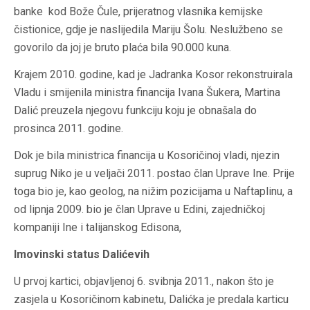
banke kod Bože Čule, prijeratnog vlasnika kemijske
čistionice, gdje je naslijedila Mariju Šolu. Neslužbeno se
govorilo da joj je bruto plaća bila 90.000 kuna.
Krajem 2010. godine, kad je Jadranka Kosor rekonstruirala
Vladu i smijenila ministra financija Ivana Šukera, Martina
Dalić preuzela njegovu funkciju koju je obnašala do
prosinca 2011. godine.
Dok je bila ministrica financija u Kosoričinoj vladi, njezin
suprug Niko je u veljači 2011. postao član Uprave Ine. Prije
toga bio je, kao geolog, na nižim pozicijama u Naftaplinu, a
od lipnja 2009. bio je član Uprave u Edini, zajedničkoj
kompaniji Ine i talijanskog Edisona,
Imovinski status Dalićevih
U prvoj kartici, objavljenoj 6. svibnja 2011., nakon što je
zasjela u Kosoričinom kabinetu, Dalićka je predala karticu