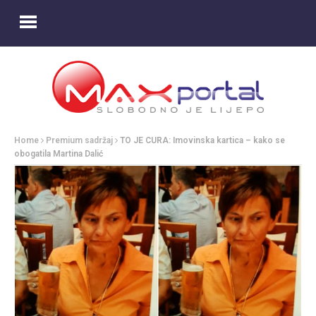
Home
Premium sadržaj
TO JE CURA: Imovinska kartica – kako se
obogatila Martina Dalić