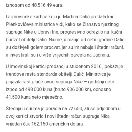
iznosom od 48.516,49 eura.
Iz imovinske kartice koju je Martina Dalić predala kao
Plenkovićeva ministrica vidi, kako se članstvo njezinog
supruga Nike u Upravi Ine, progresivno odrazilo na kućni
budžet obitelji Dalić. Naime, u manje od četiri godine Dalići
su doživjeli golem procvat, jer su im nabujali štedni računi,
a investirali su i u više vrijednih parcela na Jadranu.
U imovinskoj kartici predanoj u studenom 2016., pokazuje
trendove rasta standarda obitelji Dalić. Ministrica je
prijavila rast plaće svog supruga Nike – godišnji neto
iznos od 498.000 kuna (bruto 936.000 kn), odnosno
41.500 kuna neto mjesečno.
Štednja u eurima je porasla na 72.650, ali se odjednom u
ovoj kartici stvorio i novi štedni račun supruga Nika,
vrijedan čak 162.150 američkih dolara.