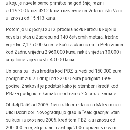
u koju je navela samo primitke na godišnjoj razini
od 19.200 kuna, 4263 kuna i nastavne na Veleučilištu Vern
u iznosu od 15.413 kuna.
Potom je u siječnju 2012. predala novu karticu u kojoj je
navela i stan u Zagrebu od 140 četvornih metara, tržišno
vrijedan 2,175.000 kuna te kuću s okućnicom u Petrčanima
kod Zadra, vrijednu 2,960.000 kuna, nakit vrijedan 30.000 i
umjetnine vrijednosti 40.000 kuna.
Upisana su i dva kredita kod PBZ-a, veći od 150.000 eura
podignut 2007. i drugi od 22.000 eura podignut 1998.
godine. Znakovit je podatak kako je stambeni kredit kod
PBZ-a podignut s kamatom od samo 2,5 posto kamate
Obitelj Dalić od 2005. živi u elitnom stanu na Maksimiru u
Ulici Dobri dol. Novogradnju je gradila “Kaić gradnja” Stan
su kupili u prosincu 2005. kreditom PBZ-a u iznosu od
200.000 eura, ali je stan u svibnju 2006. upisan s novim