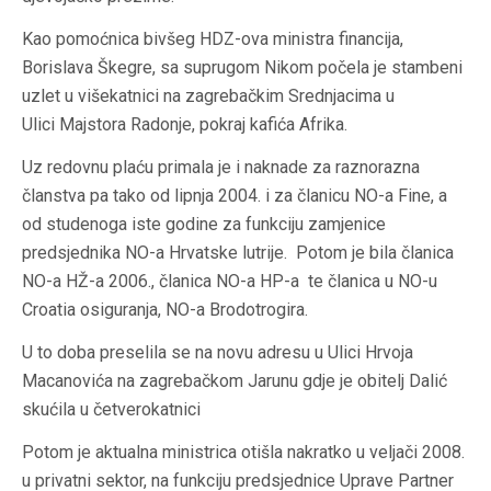
Kao pomoćnica bivšeg HDZ-ova ministra financija,
Borislava Škegre, sa suprugom Nikom počela je stambeni
uzlet u višekatnici na zagrebačkim Srednjacima u
Ulici Majstora Radonje, pokraj kafića Afrika.
Uz redovnu plaću primala je i naknade za raznorazna
članstva pa tako od lipnja 2004. i za članicu NO-a Fine, a
od studenoga iste godine za funkciju zamjenice
predsjednika NO-a Hrvatske lutrije. Potom je bila članica
NO-a HŽ-a 2006., članica NO-a HP-a te članica u NO-u
Croatia osiguranja, NO-a Brodotrogira.
U to doba preselila se na novu adresu u Ulici Hrvoja
Macanovića na zagrebačkom Jarunu gdje je obitelj Dalić
skućila u četverokatnici
Potom je aktualna ministrica otišla nakratko u veljači 2008.
u privatni sektor, na funkciju predsjednice Uprave Partner