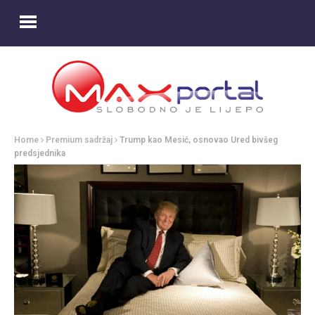
Home
Premium sadržaj
Trump kao Mesić, osnovao Ured bivšeg
predsjednika