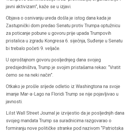
javni aktivizam”, kaže se u izjavi.
Objava o osnivanju ureda došla je istog dana kada je
Zastupnički dom predao Senatu protiv Trumpa optužnicu
za poticanje pobune u govoru prije upada Trumpovih
pristalica u zgradu Kongresa 6. siječnja, Suđenje u Senatu
bi trebalo početi 9. veljače.
U oproštajnom govoru posljednjeg dana svojeg
predsjedništva, Trump je svojim pristašama rekao: “Vratit
ćemo se na neki način”.
Otkako je prošle srijede odletio iz Washingtona na svoje
imanje Mar-a-Lago na Floridi Trump se nije pojavljivao u
javnosti.
LiIst Wall Street Journal je izvijestio da je posljednjih dana
svojeg mandata Trump sa suradnicima razgovarao o
formiranju nove političke stranke pod nazivom “Patriotska