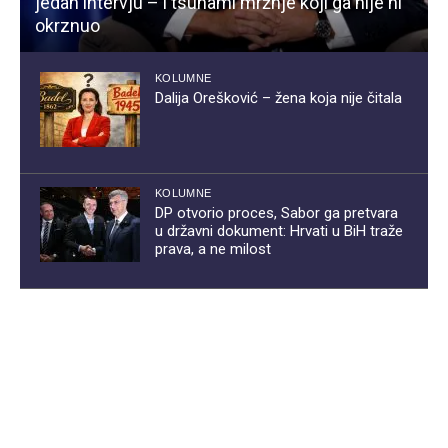
jedan intervju – i tsunami mržnje koji ga nije ni
okrznuo
KOLUMNE
Dalija Orešković – žena koja nije čitala
KOLUMNE
DP otvorio proces, Sabor ga pretvara
u državni dokument: Hrvati u BiH traže
prava, a ne milost