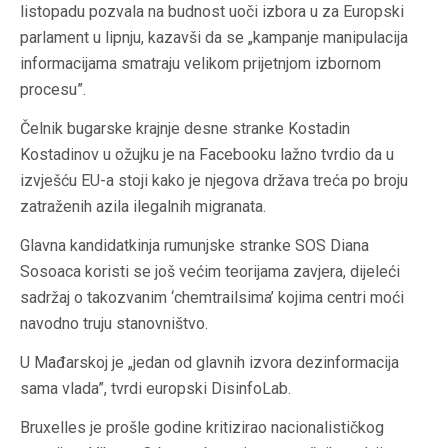
listopadu pozvala na budnost uoči izbora u za Europski
parlament u lipnju, kazavši da se „kampanje manipulacija
informacijama smatraju velikom prijetnjom izbornom
procesu”.
Čelnik bugarske krajnje desne stranke Kostadin
Kostadinov u ožujku je na Facebooku lažno tvrdio da u
izvješću EU-a stoji kako je njegova država treća po broju
zatraženih azila ilegalnih migranata.
Glavna kandidatkinja rumunjske stranke SOS Diana
Sosoaca koristi se još većim teorijama zavjera, dijeleći
sadržaj o takozvanim ‘chemtrailsima’ kojima centri moći
navodno truju stanovništvo.
U Mađarskoj je „jedan od glavnih izvora dezinformacija
sama vlada”, tvrdi europski DisinfoLab.
Bruxelles je prošle godine kritizirao nacionalističkog