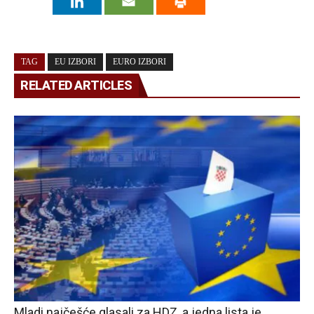
TAG
EU IZBORI
EURO IZBORI
RELATED ARTICLES
Mladi najčešće glasali za HDZ, a jedna lista je