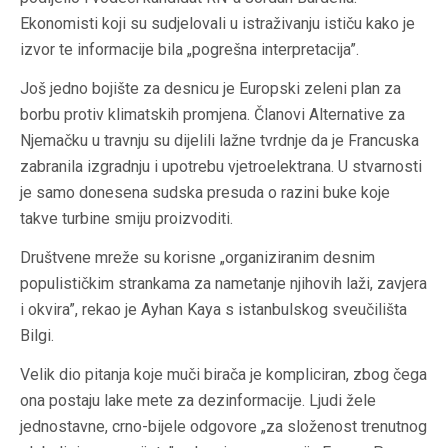
Ekonomisti koji su sudjelovali u istraživanju ističu kako je
izvor te informacije bila „pogrešna interpretacija”.
Još jedno bojište za desnicu je Europski zeleni plan za
borbu protiv klimatskih promjena. Članovi Alternative za
Njemačku u travnju su dijelili lažne tvrdnje da je Francuska
zabranila izgradnju i upotrebu vjetroelektrana. U stvarnosti
je samo donesena sudska presuda o razini buke koje
takve turbine smiju proizvoditi.
Društvene mreže su korisne „organiziranim desnim
populističkim strankama za nametanje njihovih laži, zavjera
i okvira”, rekao je Ayhan Kaya s istanbulskog sveučilišta
Bilgi.
Velik dio pitanja koje muči birača je kompliciran, zbog čega
ona postaju lake mete za dezinformacije. Ljudi žele
jednostavne, crno-bijele odgovore „za složenost trenutnog