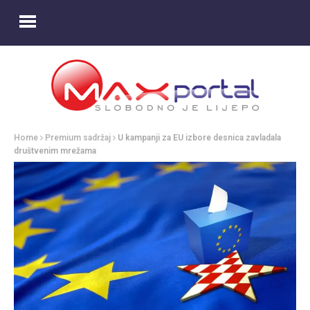
Home
Premium sadržaj
U kampanji za EU izbore desnica zavladala
društvenim mrežama