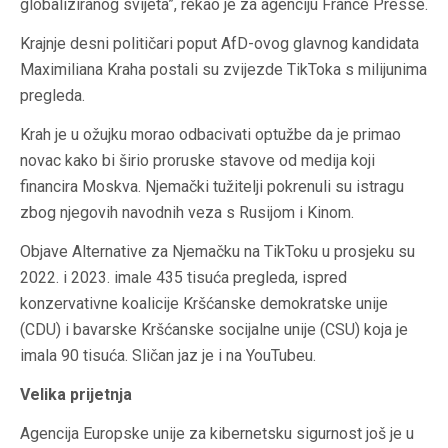
globaliziranog svijeta”, rekao je za agenciju France Presse.
Krajnje desni političari poput AfD-ovog glavnog kandidata
Maximiliana Kraha postali su zvijezde TikToka s milijunima
pregleda.
Krah je u ožujku morao odbacivati optužbe da je primao
novac kako bi širio proruske stavove od medija koji
financira Moskva. Njemački tužitelji pokrenuli su istragu
zbog njegovih navodnih veza s Rusijom i Kinom.
Objave Alternative za Njemačku na TikToku u prosjeku su
2022. i 2023. imale 435 tisuća pregleda, ispred
konzervativne koalicije Kršćanske demokratske unije
(CDU) i bavarske Kršćanske socijalne unije (CSU) koja je
imala 90 tisuća. Sličan jaz je i na YouTubeu.
Velika prijetnja
Agencija Europske unije za kibernetsku sigurnost još je u