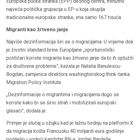
Europska pučka stranka (EPP) desnog centra, trenutno
najveća politička grupacija u EP-u koja okuplja
tradicionalne europske stranke, ima samo 167 tisuća.
Migranti kao žrtveno janje
Najviše dezinformacija širi se o migracijama. U vrijeme dok
je životni standard brine Europljane „oportunistički
političari koriste migrante kao žrtveno janje da bi ih optužili
za društvene probleme”, kazala je Natalia Banulescu-
Bogdan, zamjenica direktora washingtonskog think-tanka
Migration Policy Institute.
„Dezinformacije o migrantima i migracijama dugo se
koriste kako bi se širio strah i mobilizirali europski
glasači”, dodala je.
Primjer je slučaj u ožujku kad je lažnu tvrdnju na platformi X
da migracija košta Francusku 40 milijardi eura godišnje
podijelio i vodeći kandidat RN-a Jordan Bardella.