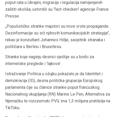
poput rata u Ukrajini, migracija i regulacija namijenjenih
zaštiti okoliša, ustvrdili su ‘fact-checkeri’ agencije France
Presse.
„Populističke stranke majstori su nove vrste propagande.
Dezinformacije su srž njihovih komunikacijskih strategija”,
rekao je konzultant Johannes Hillje, savjetnik stranaka i
političara u Berlinu i Bruxellesu.
Stranke koje naginju desnici vještije su u borbi za
internetske preglede i ‘lajkove’.
Istraživanje Politica u ožujku pokazalo je da Identitet i
demokracija (ID), desna politička grupacija Europskog
parlamenta čije su članice stranke poput francuskog
Nacionalnog okupljanja (RN) Marine Le Pen, Alternativa za
Njemačku te nizozemski PVV, ima 1,3 milijuna pratitelja na
TikToku.