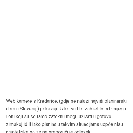
Web kamere s Kredarice, (gdje se nalazi najviši planinarski
dom u Sloveniji) pokazuju kako su tlo zabijelilo od snijega,
i oni koji su se tamo zateknu mogu uživati u gotovo
zimskoj idili iako planina u takvim situacijama uopće nisu
prijateljske pa se ne preporučuje odlazak.