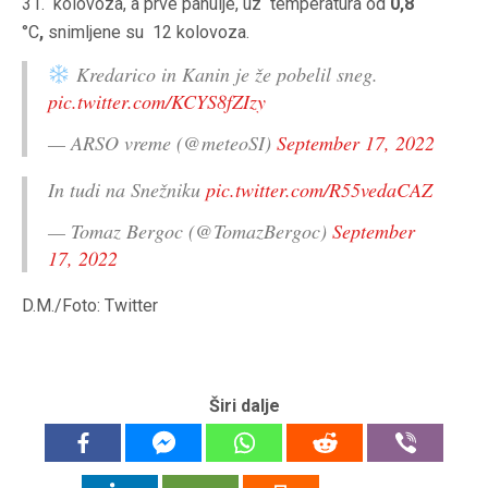
31. kolovoza, a prve pahulje, uz temperatura od
0,8
°C
,
snimljene su 12 kolovoza.
Kredarico in Kanin je že pobelil sneg.
pic.twitter.com/KCYS8fZIzy
— ARSO vreme (@meteoSI)
September 17, 2022
In tudi na Snežniku
pic.twitter.com/R55vedaCAZ
— Tomaz Bergoc (@TomazBergoc)
September
17, 2022
D.M./Foto: Twitter
Širi dalje