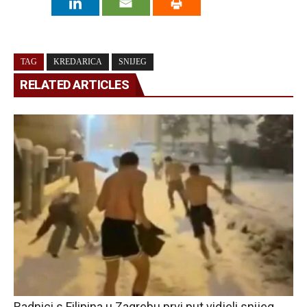
TAG
KREDARICA
SNIJEG
RELATED ARTICLES
Radnici s Filipina u Zagrebu prvi put vidjeli snijeg,