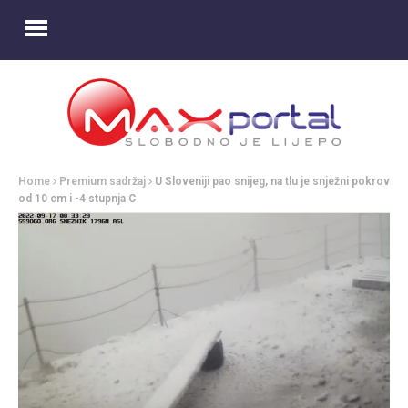
Home
Premium sadržaj
U Sloveniji pao snijeg, na tlu je snježni pokrov
od 10 cm i -4 stupnja C