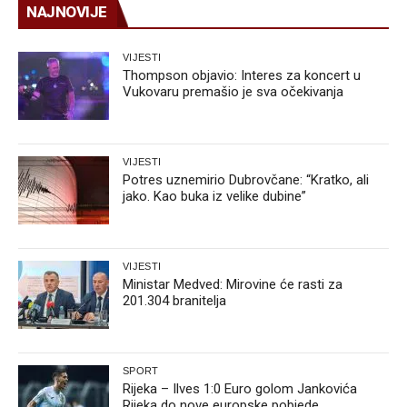
NAJNOVIJE
VIJESTI
Thompson objavio: Interes za koncert u
Vukovaru premašio je sva očekivanja
VIJESTI
Potres uznemirio Dubrovčane: “Kratko, ali
jako. Kao buka iz velike dubine”
VIJESTI
Ministar Medved: Mirovine će rasti za
201.304 branitelja
SPORT
Rijeka – Ilves 1:0 Euro golom Jankovića
Rijeka do nove europske pobjede