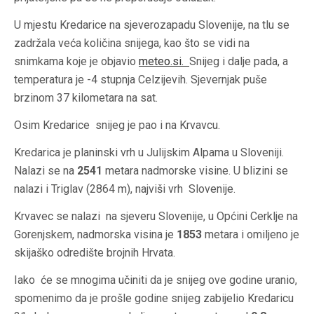
U mjestu Kredarice na sjeverozapadu Slovenije, na tlu se
zadržala veća količina snijega, kao što se vidi na
snimkama koje je objavio
meteo.si
.
Snijeg i dalje pada, a
temperatura je -4 stupnja Celzijevih. Sjevernjak puše
brzinom 37 kilometara na sat.
Osim Kredarice snijeg je pao i na Krvavcu.
Kredarica je planinski vrh u Julijskim Alpama u Sloveniji.
Nalazi se na
2541
metara nadmorske visine. U blizini se
nalazi i Triglav (2864 m), najviši vrh Slovenije.
Krvavec se nalazi na sjeveru Slovenije, u Općini Cerklje na
Gorenjskem, nadmorska visina je
1853
metara i omiljeno je
skijaško odredište brojnih Hrvata.
Iako će se mnogima učiniti da je snijeg ove godine uranio,
spomenimo da je prošle godine snijeg zabijelio Kredaricu