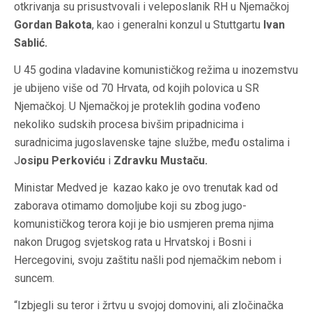
otkrivanja su prisustvovali i veleposlanik RH u Njemačkoj
Gordan Bakota
, kao i generalni konzul u Stuttgartu
Ivan
Sablić.
U 45 godina vladavine komunističkog režima u inozemstvu
je ubijeno više od 70 Hrvata, od kojih polovica u SR
Njemačkoj. U Njemačkoj je proteklih godina vođeno
nekoliko sudskih procesa bivšim pripadnicima i
suradnicima jugoslavenske tajne službe, među ostalima i
J
osipu Perkoviću
i
Zdravku Mustaču.
Ministar Medved je kazao kako je ovo trenutak kad od
zaborava otimamo domoljube koji su zbog jugo-
komunističkog terora koji je bio usmjeren prema njima
nakon Drugog svjetskog rata u Hrvatskoj i Bosni i
Hercegovini, svoju zaštitu našli pod njemačkim nebom i
suncem.
“Izbjegli su teror i žrtvu u svojoj domovini, ali zločinačka