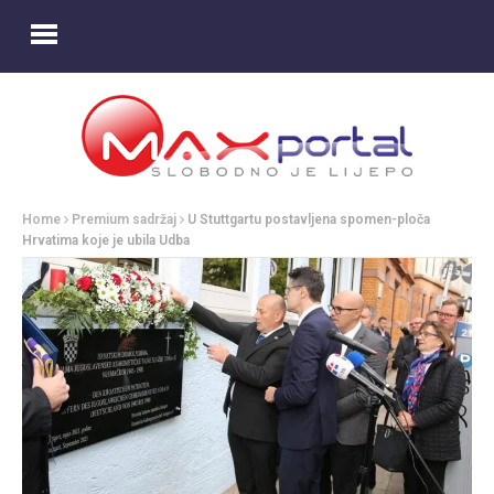
Home
Premium sadržaj
U Stuttgartu postavljena spomen-ploča
Hrvatima koje je ubila Udba