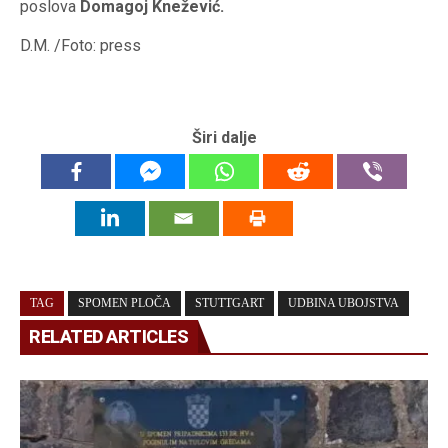
poslova
Domagoj Knežević.
D.M. /Foto: press
Širi dalje
TAG
SPOMEN PLOČA
STUTTGART
UDBINA UBOJSTVA
RELATED ARTICLES