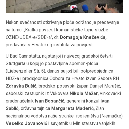
Nakon svečanosti otkrivanja ploče održano je predavanje
na temu: „Kratka povijest komunističke tajne službe
OZNE/UDBA-e/SDB-a”, dr.
Domagoja Kneževića,
predavača s Hrvatskog instituta za povijest.
U Bad Cannstattu, najstarijoj i najvećoj gradskoj četvrti
Stuttgarta u kojoj je postavljena spomen-ploča
(Liebenzeller Str. 5), danas su još bili potpredsjednica
HDZ-a i predsjednica Odbora za Hrvate izvan Sabora RH
Zdravka Bušić,
brodsko-posavski župan Danijel Marušić,
saborski zastupnik iz Vukovara
Nikola Mažar
, vinkovački
gradonačelnik
Ivan Bosančić,
generalni konzul
Ivan
Sablić,
državna tajnica
Margareta Mađerić,
član
nacionalnog vodstva naše stranke iseljeništva (Njemačke)
Veselko Jovanović
i savjetnik u Ministarstvu vanjskih