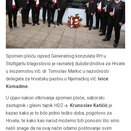
Spomen-ploču ispred Generalnog konzulata RH u
Stuttgartu blagoslovio je ravnatelj dušobrižništva za Hrvate
u inozemstvu vlč. dr. Tomislav Markić u nazočnosti
delegata za hrvatsku pastvu u Njemačkoj vlč.
Ivice
Komadine.
U izjavi nakon otkrivanja spomen ploče, saborski
zastupnik i glavni tajnik HDZ-a
Krunoslav Katičić
je
kazao kako je to bilo jedno teško doba, pogotovo za
Hrvate, te kako kao narod možemo biti ponosni što smo
našli snage da na ovaj način odamo poštovanje svim