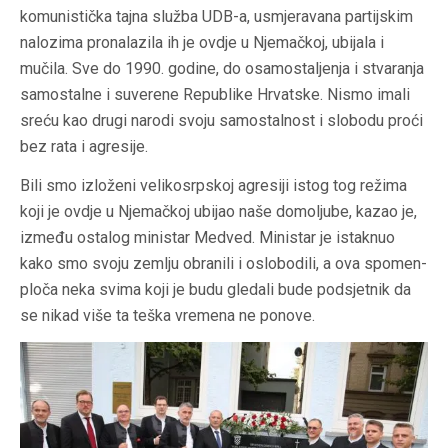
komunistička tajna služba UDB-a, usmjeravana partijskim
nalozima pronalazila ih je ovdje u Njemačkoj, ubijala i
mučila. Sve do 1990. godine, do osamostaljenja i stvaranja
samostalne i suverene Republike Hrvatske. Nismo imali
sreću kao drugi narodi svoju samostalnost i slobodu proći
bez rata i agresije.
Bili smo izloženi velikosrpskoj agresiji istog tog režima
koji je ovdje u Njemačkoj ubijao naše domoljube, kazao je,
između ostalog ministar Medved. Ministar je istaknuo
kako smo svoju zemlju obranili i oslobodili, a ova spomen-
ploča neka svima koji je budu gledali bude podsjetnik da
se nikad više ta teška vremena ne ponove.