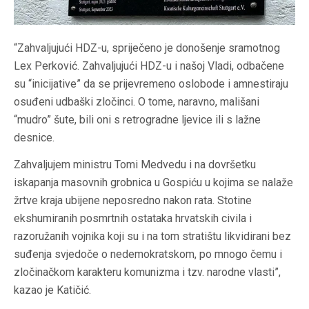
“Zahvaljujući HDZ-u, spriječeno je donošenje sramotnog
Lex Perković. Zahvaljujući HDZ-u i našoj Vladi, odbačene
su “inicijative” da se prijevremeno oslobode i amnestiraju
osuđeni udbaški zločinci. O tome, naravno, mališani
“mudro” šute, bili oni s retrogradne ljevice ili s lažne
desnice.
Zahvaljujem ministru Tomi Medvedu i na dovršetku
iskapanja masovnih grobnica u Gospiću u kojima se nalaže
žrtve kraja ubijene neposredno nakon rata. Stotine
ekshumiranih posmrtnih ostataka hrvatskih civila i
razoružanih vojnika koji su i na tom stratištu likvidirani bez
suđenja svjedoče o nedemokratskom, po mnogo čemu i
zločinačkom karakteru komunizma i tzv. narodne vlasti”,
kazao je Katičić.