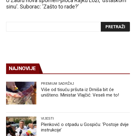
U Zadru nova spomen-ploča Rajku Lozi, ‘ustaškom
sinu’. Suborac: ‘Zašto to rade?’
NAJNOVIJE
PREMIUM SADRŽAJ
Više od tisuću pršuta iz Drniša bit će
uništeno. Ministar Vlajčić: Veseli me to!
VIJESTI
Plenković o otpadu u Gospiću: ‘Postoje dvije
instrukcije’