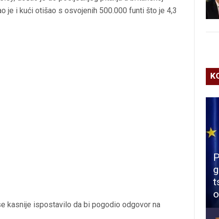
tao je i kući otišao s osvojenih 500.000 funti što je 4,3
K
P
g
t
o
 se kasnije ispostavilo da bi pogodio odgovor na