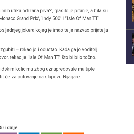
čnih utrka održana prva?’, glasilo je pitanje, a bila su
onaco Grand Prix’, ‘Indy 500′ i ”Isle Of Man TT’.
osljednjeg jokera kojeg je imao te je nazvao prijatelja
gubiti – rekao je i odustao. Kada ga je voditelj
or, rekao je ‘Isle Of Man TT’ što bi bilo točno.
nvalidskim kolicima zbog uznapredovale multiple
stit će za putovanje na slapove Nijagare.
Širi dalje