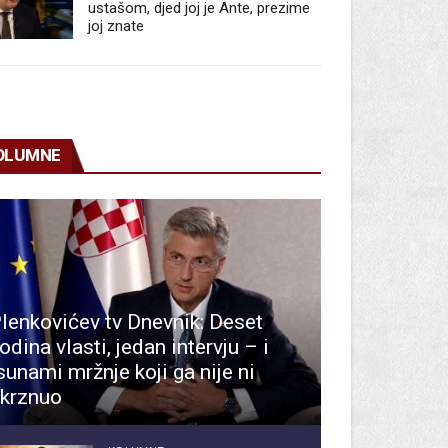
ustašom, djed joj je Ante, prezime
joj znate
OLUMNE
lenkovićev tv Dnevnik: Deset
odina vlasti, jedan intervju – i
sunami mržnje koji ga nije ni
krznuo