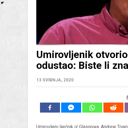
Umirovljenik otvorio
odustao: Biste li zn
13 SVIBNJA, 2020
Umirovljeni liječnik iz Glasgowa, Andrew Towns