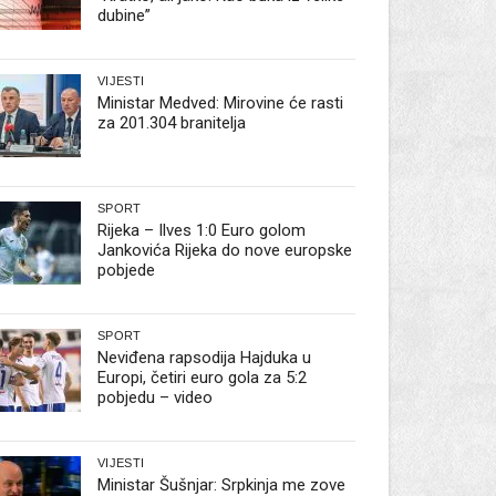
dubine”
VIJESTI
Ministar Medved: Mirovine će rasti
za 201.304 branitelja
SPORT
Rijeka – Ilves 1:0 Euro golom
Jankovića Rijeka do nove europske
pobjede
SPORT
Neviđena rapsodija Hajduka u
Europi, četiri euro gola za 5:2
pobjedu – video
VIJESTI
Ministar Šušnjar: Srpkinja me zove