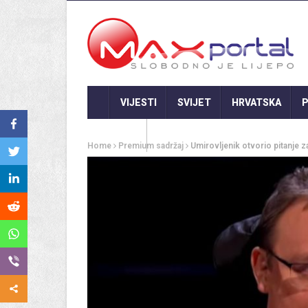
VIJESTI
SVIJET
HRVATSKA
P
GASTRO
Home
Premium sadržaj
Umirovljenik otvorio pitanje za