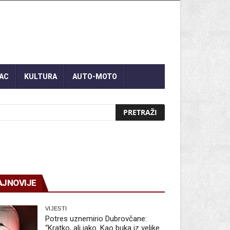
AC
KULTURA
AUTO-MOTO
AJNOVIJE
VIJESTI
Potres uznemirio Dubrovčane:
“Kratko, ali jako. Kao buka iz velike