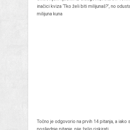
inačici kviza ‘Tko želi biti milijunaš?’, no odus
milijuna kuna
Točno je odgovorio na prvih 14 pitanja, a iako
posljednje pitanje, nije želio riskirati.