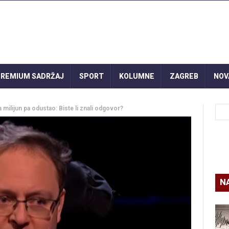
REMIUM SADRŽAJ
SPORT
KOLUMNE
ZAGREB
NOV
 milijun pa odustao: Biste li znali odgovor?
N