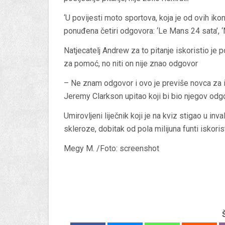
‘U povijesti moto sportova, koja je od ovih ikoni
ponuđena četiri odgovora: ‘Le Mans 24 sata’, ‘M
Natjecatelj Andrew za to pitanje iskoristio je p
za pomoć, no niti on nije znao odgovor
– Ne znam odgovor i ovo je previše novca za iz
Jeremy Clarkson upitao koji bi bio njegov odgov
Umirovljeni liječnik koji je na kviz stigao u i
skleroze, dobitak od pola milijuna funti iskori
Megy M. /Foto: screenshot