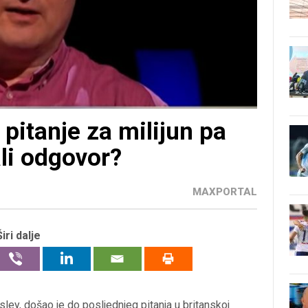
 pitanje za milijun pa
ali odgovor?
MAXPORTAL
Širi dalje
ley, došao je do posljednjeg pitanja u britanskoj