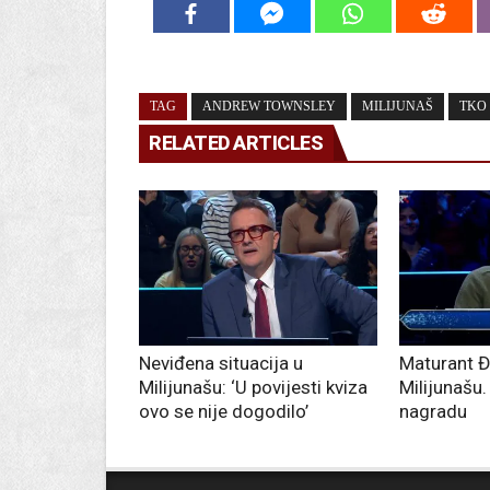
TAG
ANDREW TOWNSLEY
MILIJUNAŠ
TKO 
RELATED ARTICLES
Neviđena situacija u
Maturant Đu
Milijunašu: ‘U povijesti kviza
Milijunašu.
ovo se nije dogodilo’
nagradu