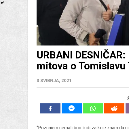
URBANI DESNIČAR: “
mitova o Tomislavu
3 SVIBNJA, 2021
“Poznajem nemali broj ljudi za koje znam da uo