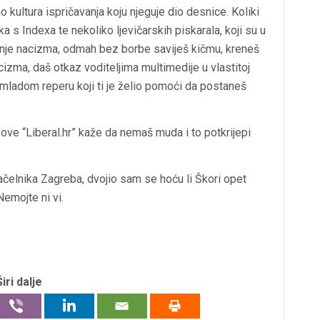
o kultura ispričavanja koju njeguje dio desnice. Koliki
 s Indexa te nekoliko ljevičarskih piskarala, koji su u
anje nacizma, odmah bez borbe saviješ kičmu, kreneš
cizma, daš otkaz voditeljima multimedije u vlastitoj
u mladom reperu koji ti je želio pomoći da postaneš
zove “Liberal.hr” kaže da nemaš muda i to potkrijepi
čelnika Zagreba, dvojio sam se hoću li Škori opet
Nemojte ni vi.
Širi dalje