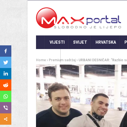
VIJESTI
SVIJET
HRVATSKA
P
GASTRO
Home
Premium sadržaj
URBANI DESNIČAR: “Razbio sa