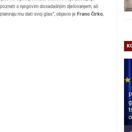
upoznati s njegovim dosadašnjim djelovanjem, ali
planiraju mu dati svoj glas”, objavio je
Frano Čirko
,
K
P
g
t
o