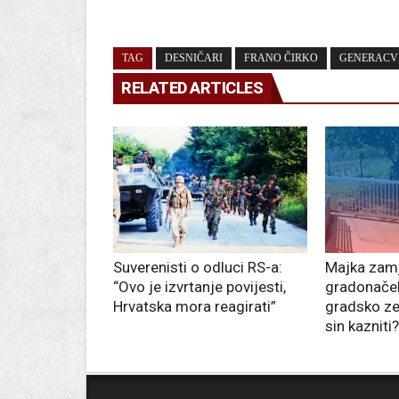
TAG
DESNIČARI
FRANO ČIRKO
GENERACV
RELATED ARTICLES
Suverenisti o odluci RS-a:
Majka zam
“Ovo je izvrtanje povijesti,
gradonačel
Hrvatska mora reagirati”
gradsko zem
sin kazniti?