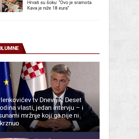
Hrvati su šoku: “Ovo je sramota.
Kava je niže 18 eura”
OLUMNE
lenkovićev tv Dnevnik: Deset
odina vlasti, jedan intervju – i
sunami mržnje koji ga nije ni
krznuo