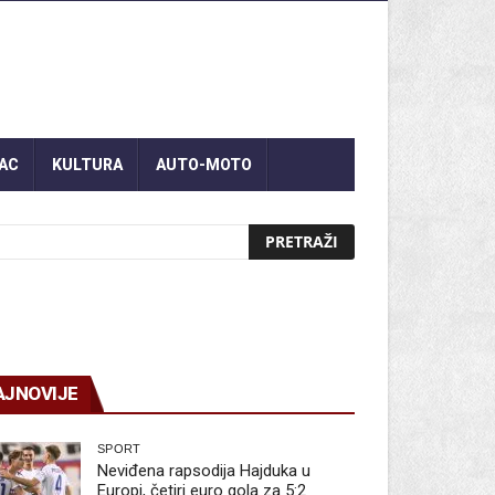
AC
KULTURA
AUTO-MOTO
AJNOVIJE
SPORT
Neviđena rapsodija Hajduka u
Europi, četiri euro gola za 5:2