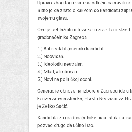
Upravo zbog toga sam se odlučio napraviti no
Bitno je da znate o kakvom se kandidatu zapra
svojemu glasu.
Ovo je pet lažnih mitova kojima se Tomislav T
gradonačelnika Zagreba.
1.) Anti-establišmenski kandidat.
2.) Neovisan.
3.) Ideološki neutralan.
4.) Mlad, ali stručan.
5.) Novi na političkoj sceni.
Generacije obnove na izbore u Zagrebu ide u koa
konzervativna stranka, Hrast i Neovisni za Hrva
je Željko Sačić.
Kandidata za gradonačelnike nisu istakli, a zan
pozvao druge da učine isto.