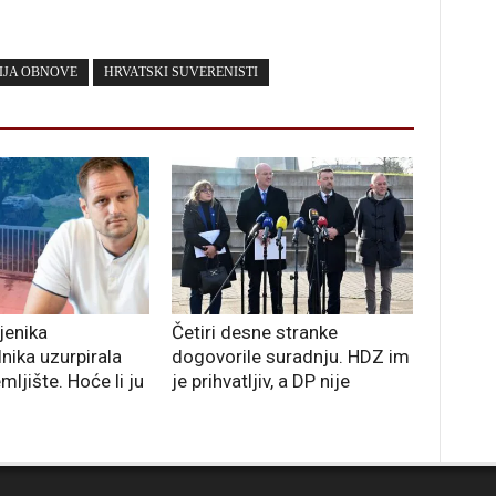
IJA OBNOVE
HRVATSKI SUVERENISTI
jenika
Četiri desne stranke
nika uzurpirala
dogovorile suradnju. HDZ im
ljište. Hoće li ju
je prihvatljiv, a DP nije