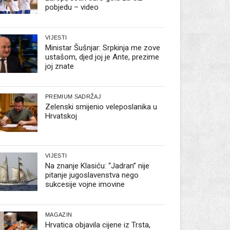
pobjedu – video
VIJESTI
Ministar Šušnjar: Srpkinja me zove
ustašom, djed joj je Ante, prezime
joj znate
PREMIUM SADRŽAJ
Zelenski smijenio veleposlanika u
Hrvatskoj
VIJESTI
Na znanje Klasiću: “Jadran” nije
pitanje jugoslavenstva nego
sukcesije vojne imovine
MAGAZIN
Hrvatica objavila cijene iz Trsta,