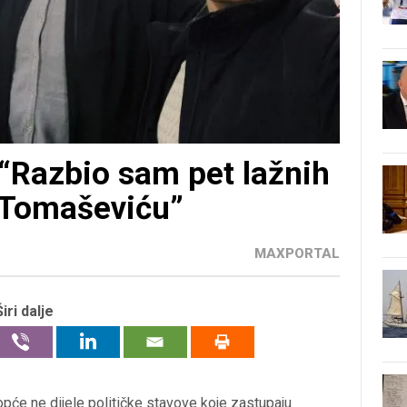
Razbio sam pet lažnih
 Tomaševiću”
MAXPORTAL
Širi dalje
pće ne dijele političke stavove koje zastupaju