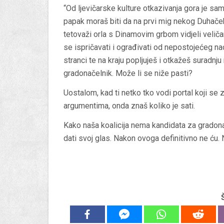
“Od ljevičarske kulture otkazivanja gora je sam
papak moraš biti da na prvi mig nekog Duhačeka
tetovaži orla s Dinamovim grbom vidjeli velič
se ispričavati i ograđivati od nepostojećeg na
stranci te na kraju popljuješ i otkažeš suradnj
gradonačelnik. Može li se niže pasti?
Uostalom, kad ti netko tko vodi portal koji se 
argumentima, onda znaš koliko je sati.
Kako naša koalicija nema kandidata za gradona
dati svoj glas. Nakon ovoga definitivno ne ću. 