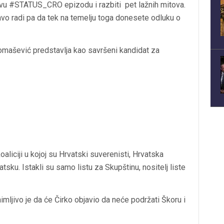
vu #STATUS_CRO epizodu i razbiti pet lažnih mitova.
vo radi pa da tek na temelju toga donesete odluku o
omašević predstavlja kao savršeni kandidat za
liciji u kojoj su Hrvatski suverenisti, Hrvatska
tsku. Istakli su samo listu za Skupštinu, nositelj liste
imljivo je da će Čirko objavio da neće podržati Škoru i