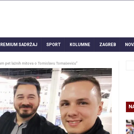
REMIUM SADRŽAJ
SPORT
KOLUMNE
ZAGREB
NOV
m pet lažnih mitova o Tomislavu Tomaševiću”
N