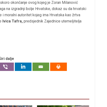
 skoro okončanje ovog kojeg je Zoran Milanović
aga na izgradnji bolje Hrvatske, dokaz su da hrvatski
e i moralni autoritet kojeg ima Hrvatska kao žrtva
je
Ivica Tafra,
predsjednik Zajednice utemeljitelja
Širi dalje