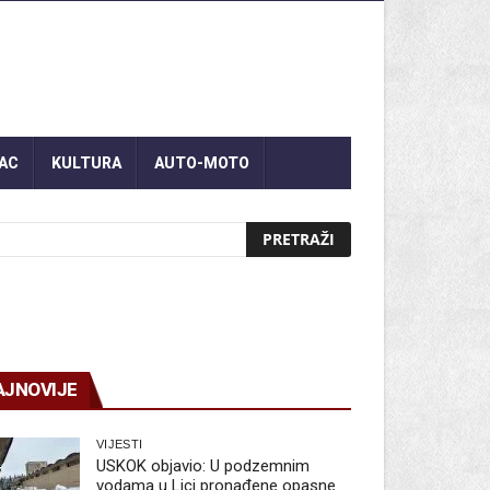
AC
KULTURA
AUTO-MOTO
AJNOVIJE
VIJESTI
USKOK objavio: U podzemnim
vodama u Lici pronađene opasne