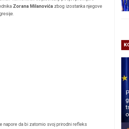
jednika
Zorana Milanovića
zbog izostanka njegove
gresije.
K
P
g
t
o
e napore da bi zatomio svoj prirodni refleks