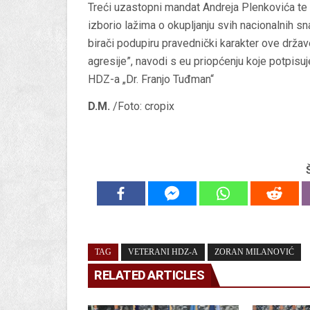
Treći uzastopni mandat Andreja Plenkovića te
izborio lažima o okupljanju svih nacionalnih sn
birači podupiru pravednički karakter ove držav
agresije”, navodi s eu priopćenju koje potpisu
HDZ-a „Dr. Franjo Tuđman“
D.M.
/Foto: cropix
TAG
VETERANI HDZ-A
ZORAN MILANOVIĆ
RELATED ARTICLES