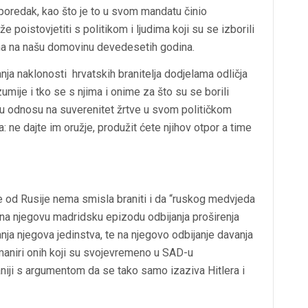
poredak, kao što je to u svom mandatu činio
e poistovjetiti s politikom i ljudima koji su se izborili
ima na našu domovinu devedesetih godina.
nja naklonosti hrvatskih branitelja dodjelama odličja
umije i tko se s njima i onime za što su se borili
ji u odnosu na suverenitet žrtve u svom političkom
a: ne dajte im oružje, produžit ćete njihov otpor a time
od Rusije nema smisla braniti i da “ruskog medvjeda
, na njegovu madridsku epizodu odbijanja proširenja
ja njegova jedinstva, te na njegovo odbijanje davanja
 maniri onih koji su svojevremeno u SAD-u
aniji s argumentom da se tako samo izaziva Hitlera i