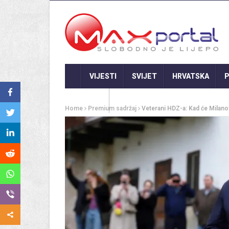
VIJESTI
SVIJET
HRVATSKA
P
GASTRO
Home
Premium sadržaj
Veterani HDZ-a: Kad će Milanovi