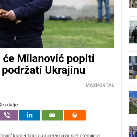
 će Milanović popiti
i podržati Ukrajinu
MAXPORTAL
Širi dalje
đman“ komentirali su jučerašnji posjet premijera