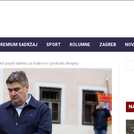
REMIUM SADRŽAJ
SPORT
KOLUMNE
ZAGREB
NOV
ć popiti tabletu za hrabrost i podržati Ukrajinu
N