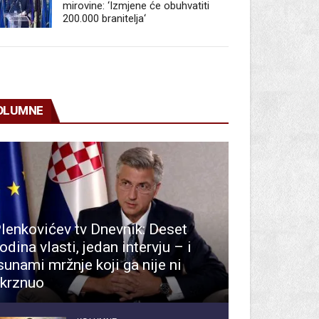
mirovine: ‘Izmjene će obuhvatiti
200.000 branitelja‘
OLUMNE
lenkovićev tv Dnevnik: Deset
odina vlasti, jedan intervju – i
sunami mržnje koji ga nije ni
krznuo