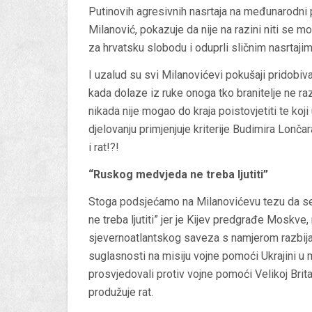
Putinovih agresivnih nasrtaja na međunarodni 
Milanović, pokazuje da nije na razini niti se mož
za hrvatsku slobodu i oduprli sličnim nasrtaj
I uzalud su svi Milanovićevi pokušaji pridobiva
kada dolaze iz ruke onoga tko branitelje ne raz
nikada nije mogao do kraja poistovjetiti te ko
djelovanju primjenjuje kriterije Budimira Lončar
i rat!?!
“Ruskog medvjeda ne treba ljutiti”
Stoga podsjećamo na Milanovićevu tezu da se 
ne treba ljutiti” jer je Kijev predgrađe Moskve
sjevernoatlantskog saveza s namjerom razbijan
suglasnosti na misiju vojne pomoći Ukrajini u
prosvjedovali protiv vojne pomoći Velikoj Brit
produžuje rat.