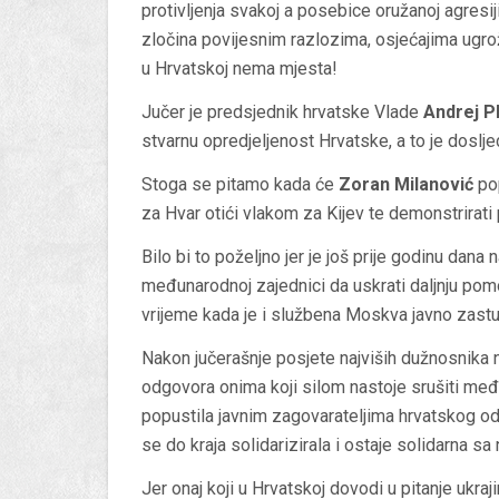
protivljenja svakoj a posebice oružanoj agresiji
zločina povijesnim razlozima, osjećajima ugrože
u Hrvatskoj nema mjesta!
Jučer je predsjednik hrvatske Vlade
Andrej P
stvarnu opredjeljenost Hrvatske, a to je doslj
Stoga se pitamo kada će
Zoran Milanović
pop
za Hvar otići vlakom za Kijev te demonstrirati 
Bilo bi to poželjno jer je još prije godinu dana
međunarodnoj zajednici da uskrati daljnju pomoć
vrijeme kada je i službena Moskva javno zastup
Nakon jučerašnje posjete najviših dužnosnika 
odgovora onima koji silom nastoje srušiti me
popustila javnim zagovarateljima hrvatskog od
se do kraja solidarizirala i ostaje solidarna s
Jer onaj koji u Hrvatskoj dovodi u pitanje ukra