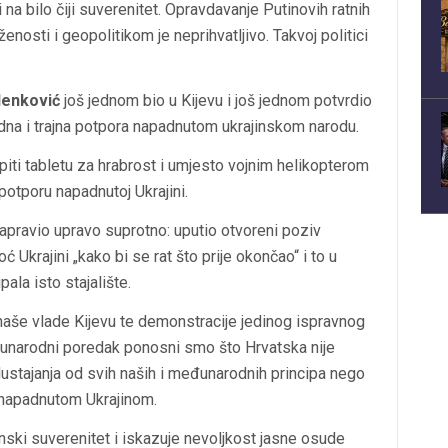
 na bilo čiji suverenitet. Opravdavanje Putinovih ratnih
nosti i geopolitikom je neprihvatljivo. Takvoj politici
lenković
još jednom bio u Kijevu i još jednom potvrdio
edna i trajna potpora napadnutom ukrajinskom narodu.
iti tabletu za hrabrost i umjesto vojnim helikopterom
potporu napadnutoj Ukrajini.
 napravio upravo suprotno: uputio otvoreni poziv
 Ukrajini „kako bi se rat što prije okončao“ i to u
ala isto stajalište.
naše vlade Kijevu te demonstracije jedinog ispravnog
đunarodni poredak ponosni smo što Hrvatska nije
ustajanja od svih naših i međunarodnih principa nego
a napadnutom Ukrajinom.
jinski suverenitet i iskazuje nevoljkost jasne osude