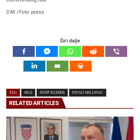
D.M. /Foto: press
Širi dalje
TAG
HGZ
JOSIP KLEMM
PAVAO MILJAVAC
RELATED ARTICLES