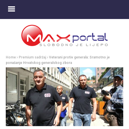
Home
Premium sadržaj
Veterani protiv generala: Sramotno je
ponašanje Hrvatskog generalskog zbora