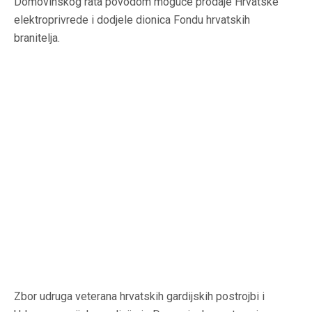
Domovinskog rata povodom moguće prodaje Hrvatske
elektroprivrede i dodjele dionica Fondu hrvatskih
branitelja.
Zbor udruga veterana hrvatskih gardijskih postrojbi i