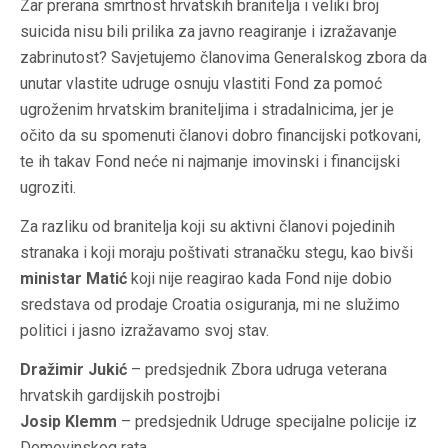
Zar prerana smrtnost hrvatskih branitelja i veliki broj
suicida nisu bili prilika za javno reagiranje i izražavanje
zabrinutost? Savjetujemo članovima Generalskog zbora da
unutar vlastite udruge osnuju vlastiti Fond za pomoć
ugroženim hrvatskim braniteljima i stradalnicima, jer je
očito da su spomenuti članovi dobro financijski potkovani,
te ih takav Fond neće ni najmanje imovinski i financijski
ugroziti.
Za razliku od branitelja koji su aktivni članovi pojedinih
stranaka i koji moraju poštivati stranačku stegu, kao bivši
ministar Matić
koji nije reagirao kada Fond nije dobio
sredstava od prodaje Croatia osiguranja, mi ne služimo
politici i jasno izražavamo svoj stav.
Dražimir Jukić
– predsjednik Zbora udruga veterana
hrvatskih gardijskih postrojbi
Josip Klemm
– predsjednik Udruge specijalne policije iz
Domovinskog rata