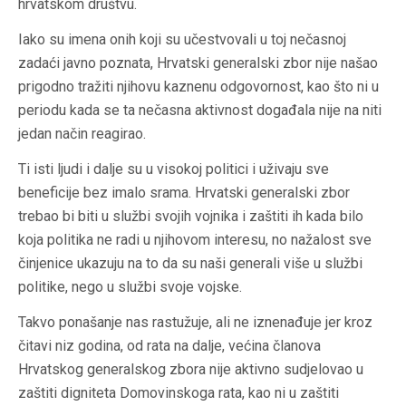
hrvatskom društvu.
Iako su imena onih koji su učestvovali u toj nečasnoj
zadaći javno poznata, Hrvatski generalski zbor nije našao
prigodno tražiti njihovu kaznenu odgovornost, kao što ni u
periodu kada se ta nečasna aktivnost događala nije na niti
jedan način reagirao.
Ti isti ljudi i dalje su u visokoj politici i uživaju sve
beneficije bez imalo srama. Hrvatski generalski zbor
trebao bi biti u službi svojih vojnika i zaštiti ih kada bilo
koja politika ne radi u njihovom interesu, no nažalost sve
činjenice ukazuju na to da su naši generali više u službi
politike, nego u službi svoje vojske.
Takvo ponašanje nas rastužuje, ali ne iznenađuje jer kroz
čitavi niz godina, od rata na dalje, većina članova
Hrvatskog generalskog zbora nije aktivno sudjelovao u
zaštiti digniteta Domovinskoga rata, kao ni u zaštiti