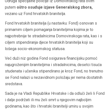
Udruga specijalne policije iz Domovinskog rata ovim
putem
oštro osuđuje izjave Generalskog zbora,
vezano uz Fond hrvatskih branitelja.
Fond hrvatskih branitelja (u nastavku: Fond) osnovan s
primarnim ciljem pomaganja braniteljima kojima je to
najpotrebnije te stradalnicima Domovinskoga rata, kao i s
ciljem stipendiranja djece hrvatskih branitelja koji su
lošega socio-ekonomskog statusa.
Već duži niz godina Fond osigurava financijsku pomoć
najugroženijim braniteljima i stradalnicima, desetci tisuća
studenata i učenika stipendirano je kroz Fond, no trenutno
se Fond nalazi u nezavidnom položaju jer nema dostatnih
sredstava.
Sada je na Vladi Republike Hrvatske i da odluči želi li Fond
i dalje podržati ili mu želi smrt u njegovim najboljim
godinama, kao što i hrvatski branitelji umiru u svojim