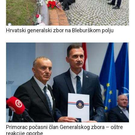
Hrvatski generalski zbor na Bleburškom polju
Primorac počasni član Generalskog zbora – oštre
reakcije oporbe