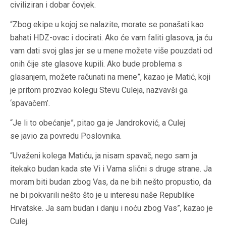
civiliziran i dobar čovjek.
“Zbog ekipe u kojoj se nalazite, morate se ponašati kao
bahati HDZ-ovac i docirati. Ako će vam faliti glasova, ja ću
vam dati svoj glas jer se u mene možete više pouzdati od
onih čije ste glasove kupili. Ako bude problema s
glasanjem, možete računati na mene”, kazao je Matić, koji
je pritom prozvao kolegu Stevu Culeja, nazvavši ga
‘spavačem’.
“Je li to obećanje”, pitao ga je Jandroković, a Culej
se javio za povredu Poslovnika.
“Uvaženi kolega Matiću, ja nisam spavač, nego sam ja
itekako budan kada ste Vi i Vama slični s druge strane. Ja
moram biti budan zbog Vas, da ne bih nešto propustio, da
ne bi pokvarili nešto što je u interesu naše Republike
Hrvatske. Ja sam budan i danju i noću zbog Vas”, kazao je
Culej.