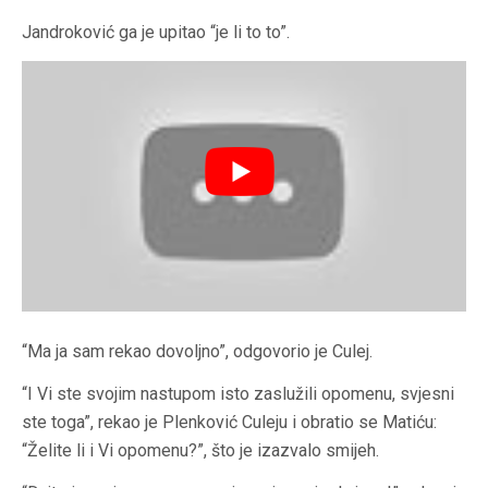
Jandroković ga je upitao “je li to to”.
“Ma ja sam rekao dovoljno”, odgovorio je Culej.
“I Vi ste svojim nastupom isto zaslužili opomenu, svjesni
ste toga”, rekao je Plenković Culeju i obratio se Matiću:
“Želite li i Vi opomenu?”, što je izazvalo smijeh.