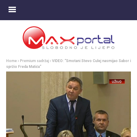
Home
Premium sadržaj
VIDEO: “Smotani Stevo Culej nasmijao Sabor i
spržio Freda Matića”