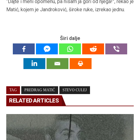
“Dajte i meni opomenu, pa nisam ja gori od njega!”, rekao je
Matić, kojem je Jandroković, široke ruke, izrekao jednu.
Širi dalje
TAG
PREDRAG MATIĆ
STEVO CULEJ
RELATED ARTICLES