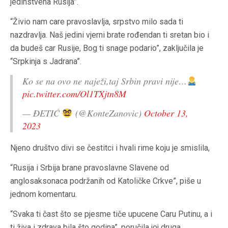
jedinstvena Rusija”.
“Živio nam care pravoslavlja, srpstvo milo sada ti
nazdravlja. Naš jedini vjerni brate rođendan ti sretan bio i
da budeš car Rusije, Bog ti snage podario”, zaključila je
“Srpkinja s Jadrana”.
Ko se na ovo ne naježi,taj Srbin pravi nije…
pic.twitter.com/Ol1TXjtn8M
— ĐETIĆ
(@KonteZanovic)
October 13,
2023
Njeno društvo divi se čestitci i hvali rime koju je smislila,
“Rusija i Srbija brane pravoslavne Slavene od
anglosaksonaca podržanih od Katoličke Crkve”, piše u
jednom komentaru.
“Svaka ti čast što se pjesme tiče upucene Caru Putinu, a i
ti živa i zdrava bila što godina”, poručila joj druga