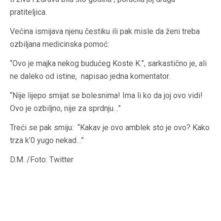
pratiteljica.
Većina ismijava njenu čestiku ili pak misle da ženi treba
ozbiljana medicinska pomoć:
“Ovo je majka nekog budućeg Koste K.”, sarkastično je, ali
ne daleko od istine, napisao jedna komentator.
“Nije lijepo smijat se bolesnima! Ima li ko da joj ovo vidi!
Ovo je ozbiljno, nije za sprdnju…”
Treći se pak smiju: “Kakav je ovo amblek sto je ovo? Kako
trza k’0 yugo nekad…”
D.M. /Foto: Twitter