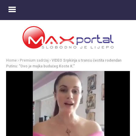
Home
Premium sadržaj
VIDEO Srpkinja u transu čestita rođendan
Putinu: “Ovo je majka budućeg Koste K.”