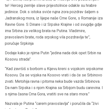
te! Herceg zemlje slave prijestolnice odakle su hrabre
jedinice. Dok s istoka sviće rujna zora pozdrav šaljem s
Jadranskog mora, iz lijepe naše Crne Gore, s Romanije iza
Ravne Gore. S Dinare i iz Srpske Krajine i od svugdje gdje
ima Srbina za velikog brata na Putina. Vladimire,
pravoslavni brate, roda srpskog vila pozdravlja te”,
poručuje Srpkinja
Dodaje kako je njima Putin “jedina nada dok opet Srbin na
Kosovu strada”.
“Kad završiš s borbom u Kijevu kreni s vojskom srpskome
Kosovu. Da se vojska na Kosovo vrati i da će se Srbinovo
zvati. Metohija ravna i pitoma neka bude vazda Srbinova.
Da nam Srpska i s njom Krajina sa Srbijom budu carevina. I
s njima časna Crna Gora, vratiti sve na staro mora.”
Nazvala je Putina “carem pravoslavlja” i poručila da “živi