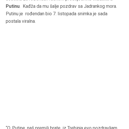
Putinu
. Kađža da mu šalje pozdrav sa Jadrankog mora.
Putinu je rođendan bio 7. listopada snimka je sada
postala viralna.
“O, Putine, naš premili brate, iz Trebinja evo pozdravljam