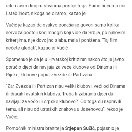
ratu i svim drugim stvarima poslije toga. Samo hoćemo mir
i stabilnost, nikoga ne diramo’, kazao je.
Vučić je kazao da ovakvo ponašanje govori samo kolika
nervoza postoji kod mnogih koji vide da Srbija, po njihovim
kriterijima, nije dovoljno slaba, mala i ponižena. ‘Taj film
nećete gledati’, kazao je Vučić.
Spomenuo je da je u Hrvatskoj kritiziran nakon što je javno
poručio djeci da navijaju za veće klubove od Dinama ili
Rijeke, klubove poput Zvezde ili Partizana.
“Zar Zvezda ili Partizan nisu veliki klubovi, veći od Dinama
ili drugih hrvatskih klubova. Treba li zabraniti djeci da
navijaju za veće ili srpske klubove? Od toga su napravili
temu, ali nisu od ustaških znakova u Jasenovcu”, rekao je
Vučić.
Pomoćnik ministra branitelja
Stjepan Sučić,
pojasnio je