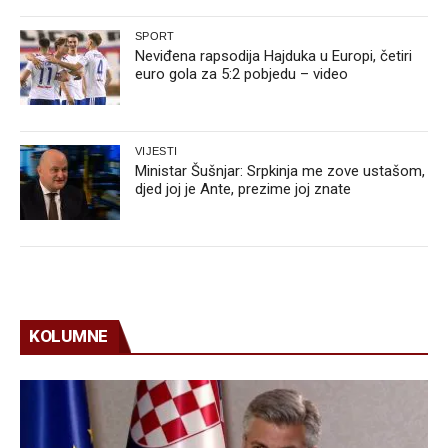
SPORT
Neviđena rapsodija Hajduka u Europi, četiri
euro gola za 5:2 pobjedu – video
VIJESTI
Ministar Šušnjar: Srpkinja me zove ustašom,
djed joj je Ante, prezime joj znate
KOLUMNE