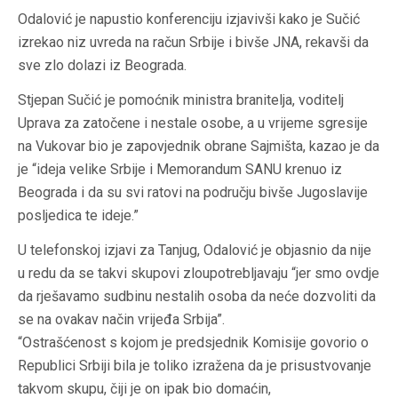
Odalović je napustio konferenciju izjavivši kako je Sučić
izrekao niz uvreda na račun Srbije i bivše JNA, rekavši da
sve zlo dolazi iz Beograda.
Stjepan Sučić je pomoćnik ministra branitelja, voditelj
Uprava za zatočene i nestale osobe, a u vrijeme sgresije
na Vukovar bio je zapovjednik obrane Sajmišta, kazao je da
je “ideja velike Srbije i Memorandum SANU krenuo iz
Beograda i da su svi ratovi na području bivše Jugoslavije
posljedica te ideje.”
U telefonskoj izjavi za Tanjug, Odalović je objasnio da nije
u redu da se takvi skupovi zloupotrebljavaju “jer smo ovdje
da rješavamo sudbinu nestalih osoba da neće dozvoliti da
se na ovakav način vrijeđa Srbija”.
“Ostrašćenost s kojom je predsjednik Komisije govorio o
Republici Srbiji bila je toliko izražena da je prisustvovanje
takvom skupu, čiji je on ipak bio domaćin,