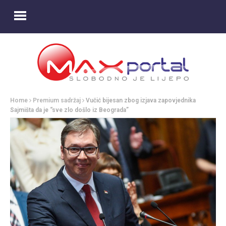
Home
Premium sadržaj
Vučić bijesan zbog izjava zapovjednika
Sajmišta da je “sve zlo došlo iz Beograda”