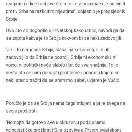
reagirati i u lice reći sve što misli o zločinima koje su činili
protiv Srba
na različitim mjestima”, objasnio je predsjednik
Srbije.
Ovo što se dogodilo u Hrvatskoj, kako ističe, navodi ga da
se zapita kakva je to Srbija kakvom bi se neki zadovoljili.
‘Je li to nemoćna Srbija, slaba, na koljenima, ili bi ih
zadovoljilo da Srbija ne postoji. Srbija ni ekonomski, ni
vojno, ni politički neće slabiti i bit će sve snažnija. To je
nešto što će nam donositi probleme i odnos u kojem će
neki stalno tražiti da se sramimo sebe’, uvjeren je Vučić.
Poručio je da se Srbija nema čega stidjeti, a prije svega ne
svoje prošlosti.
‘Nemojte da gotovo sve u okruženju podsjećamo
na nacističku prošlost i Sile osovine u Prvom svjetskom