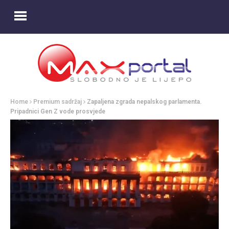
Home
Premium sadržaj
Zapaljena zgrada nepalskog parlamenta.
Pripadnici Gen Z vode prosvjede