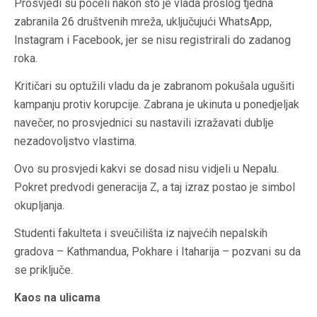
Prosvjedi su počeli nakon što je vlada prošlog tjedna
zabranila 26 društvenih mreža, uključujući WhatsApp,
Instagram i Facebook, jer se nisu registrirali do zadanog
roka.
Kritičari su optužili vladu da je zabranom pokušala ugušiti
kampanju protiv korupcije. Zabrana je ukinuta u ponedjeljak
navečer, no prosvjednici su nastavili izražavati dublje
nezadovoljstvo vlastima.
Ovo su prosvjedi kakvi se dosad nisu vidjeli u Nepalu.
Pokret predvodi generacija Z, a taj izraz postao je simbol
okupljanja.
Studenti fakulteta i sveučilišta iz najvećih nepalskih
gradova – Kathmandua, Pokhare i Itaharija – pozvani su da
se priključe.
Kaos na ulicama