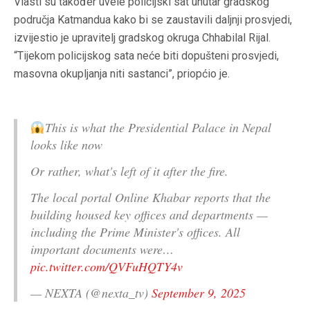
Vlasti su također uvele policijski sat unutar gradskog
područja Katmandua kako bi se zaustavili daljnji prosvjedi,
izvijestio je upravitelj gradskog okruga Chhabilal Rijal.
“Tijekom policijskog sata neće biti dopušteni prosvjedi,
masovna okupljanja niti sastanci”, priopćio je.
This is what the Presidential Palace in Nepal
looks like now
Or rather, what's left of it after the fire.
The local portal Online Khabar reports that the
building housed key offices and departments —
including the Prime Minister's offices. All
important documents were…
pic.twitter.com/QVFuHQTY4v
— NEXTA (@nexta_tv)
September 9, 2025