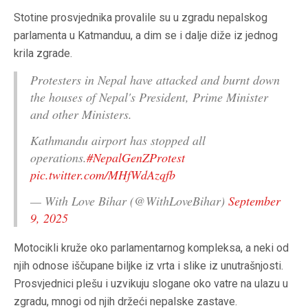
Stotine prosvjednika provalile su u zgradu nepalskog
parlamenta u Katmanduu, a dim se i dalje diže iz jednog
krila zgrade.
Protesters in Nepal have attacked and burnt down
the houses of Nepal's President, Prime Minister
and other Ministers.
Kathmandu airport has stopped all
operations.
#NepalGenZProtest
pic.twitter.com/MHfWdAzqfb
— With Love Bihar (@WithLoveBihar)
September
9, 2025
Motocikli kruže oko parlamentarnog kompleksa, a neki od
njih odnose iščupane biljke iz vrta i slike iz unutrašnjosti.
Prosvjednici plešu i uzvikuju slogane oko vatre na ulazu u
zgradu, mnogi od njih držeći nepalske zastave.