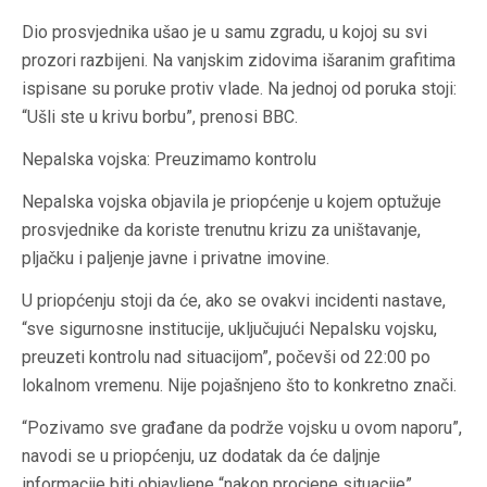
Dio prosvjednika ušao je u samu zgradu, u kojoj su svi
prozori razbijeni. Na vanjskim zidovima išaranim grafitima
ispisane su poruke protiv vlade. Na jednoj od poruka stoji:
“Ušli ste u krivu borbu”, prenosi BBC.
Nepalska vojska: Preuzimamo kontrolu
Nepalska vojska objavila je priopćenje u kojem optužuje
prosvjednike da koriste trenutnu krizu za uništavanje,
pljačku i paljenje javne i privatne imovine.
U priopćenju stoji da će, ako se ovakvi incidenti nastave,
“sve sigurnosne institucije, uključujući Nepalsku vojsku,
preuzeti kontrolu nad situacijom”, počevši od 22:00 po
lokalnom vremenu. Nije pojašnjeno što to konkretno znači.
“Pozivamo sve građane da podrže vojsku u ovom naporu”,
navodi se u priopćenju, uz dodatak da će daljnje
informacije biti objavljene “nakon procjene situacije”.