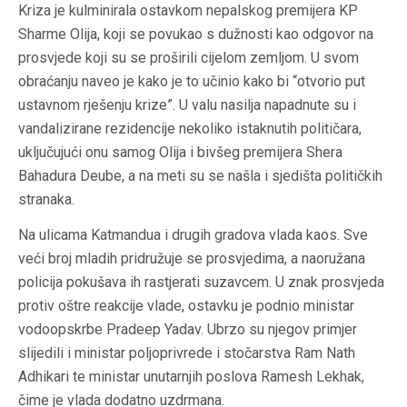
Kriza je kulminirala ostavkom nepalskog premijera KP
Sharme Olija, koji se povukao s dužnosti kao odgovor na
prosvjede koji su se proširili cijelom zemljom. U svom
obraćanju naveo je kako je to učinio kako bi “otvorio put
ustavnom rješenju krize”. U valu nasilja napadnute su i
vandalizirane rezidencije nekoliko istaknutih političara,
uključujući onu samog Olija i bivšeg premijera Shera
Bahadura Deube, a na meti su se našla i sjedišta političkih
stranaka.
Na ulicama Katmandua i drugih gradova vlada kaos. Sve
veći broj mladih pridružuje se prosvjedima, a naoružana
policija pokušava ih rastjerati suzavcem. U znak prosvjeda
protiv oštre reakcije vlade, ostavku je podnio ministar
vodoopskrbe Pradeep Yadav. Ubrzo su njegov primjer
slijedili i ministar poljoprivrede i stočarstva Ram Nath
Adhikari te ministar unutarnjih poslova Ramesh Lekhak,
čime je vlada dodatno uzdrmana.